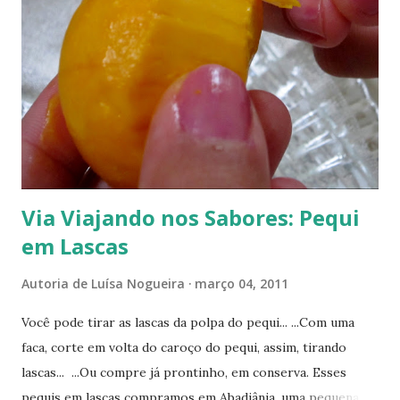
s
Via Viajando nos Sabores: Pequi
em Lascas
Autoria de
Luísa Nogueira
março 04, 2011
Você pode tirar as lascas da polpa do pequi... ...Com uma
faca, corte em volta do caroço do pequi, assim, tirando
lascas... ...Ou compre já prontinho, em conserva. Esses
pequis em lascas compramos em Abadiânia, uma pequena