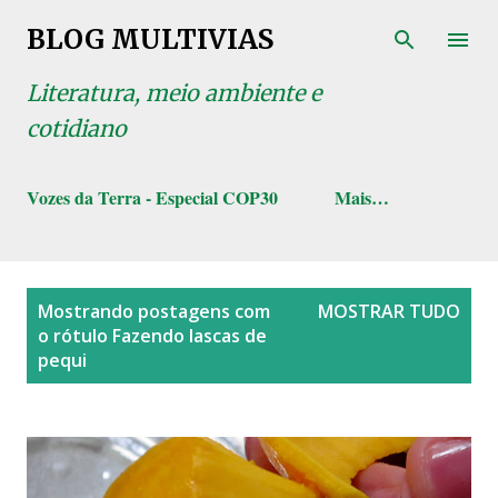
Pular para o conteúdo principal
BLOG MULTIVIAS
Literatura, meio ambiente e
cotidiano
Vozes da Terra - Especial COP30
Mais…
P
Mostrando postagens com
MOSTRAR TUDO
o
o rótulo
Fazendo lascas de
s
pequi
t
a
g
e
n