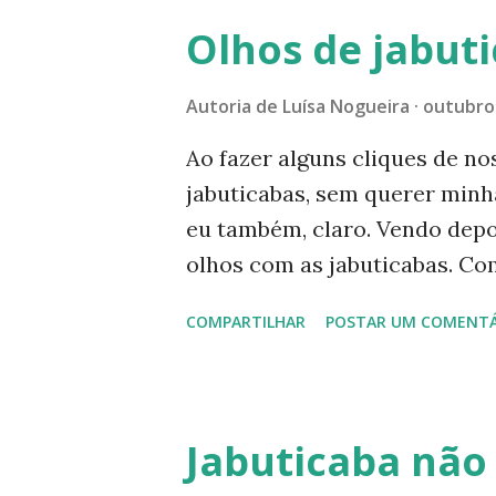
tentar mais alguns cliques. A
Olhos de jabut
Limão imperial? Limão imperia
neste mesmo blog. ----------
Autoria de
Luísa Nogueira
outubro 
estatística do Blogger estam
Ao fazer alguns cliques de no
páginas. Neste exato momento
jabuticabas, sem querer minha 
visualizações. Estamos felize
eu também, claro. Vendo depo
todos vocês que por aqui pass
olhos com as jabuticabas. Co
resisti e olha aqui o resulta
COMPARTILHAR
POSTAR UM COMENTÁ
foto Gostou? E você, também 
que achou dessas imagens. Vo
________ Veja mais postagens
aqui e aqui . Ou, se preferir: 
Jabuticaba não
https://www.luisanogueiraau