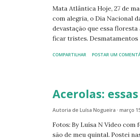
g
Mata Atlântica Hoje, 27 de m
e
com alegria, o Dia Nacional d
n
devastação que essa floresta
s
ficar tristes. Desmatamentos
Atlântica está presente em 17
COMPARTILHAR
POSTAR UM COMENTÁ
território. Frutas da Mata A
que fruta é essa? Nosso país 
parte de nós. Apesar de serem
feiras e dos supermercados. A
Acerolas: essa
podemos deduzir ser um deles
valorização do produto nacio
Autoria de
Luísa Nogueira
março 15
frutas típicas da Mata Atlânt
Fotos: By Luísa N Vídeo com f
mato, falsa-cereja, cambucá,
são de meu quintal. Postei na
juçara, pitangatuba, uvaia. A