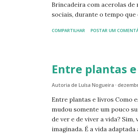
Brincadeira com acerolas de 
desaparecimento. Em 2011 co
sociais, durante o tempo que
acerola? Veja fotos e informa
COMPARTILHAR
POSTAR UM COMENTÁ
vitamina C, aqui mesmo no Mul
https://www.luisanogueiraa
acerola.html?m=1 2-
https://www.luisanogueiraau
Entre plantas e 
quarentena.html 3-
https://www.luisanogueiraau
Autoria de
Luísa Nogueira
dezembr
folhas-aguas-e-sereia.html -
Entre plantas e livros Como 
redes sociais. Instagram: @l
mudou somente um pouco sua
página no Instagram, aponte 
de ver e de viver a vida? Sim
nom e abaixo: Facebook: Luís
imaginada. É a vida adaptada
#naturezaemfotosluisan -----