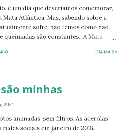
aio, é um dia que deveríamos comemorar,
a Mata Atlântica. Mas, sabendo sobre a
 atualmente sofre, não temos como não
 e queimadas são constantes. A Mata
 estados brasileiros e cobre 15% de nosso
RIO
LEIA MAIS »
tlântica Pequena, vermelha e adocicada:
é rico em frutas desconhecidas por boa
 frutas deliciosas, passam longe das
contece isso por vários fatores, mas
s são minhas
 por falta de vontade política de
nal. Em rápida pesquisa encontrei várias
, 2021
ica. Veja alguns nomes: Araçá, ameixa-do-
otos animadas, sem filtros. As acerolas
 cambuci, cambuí, guabiroba, gramixama,
s redes sociais em janeiro de 2018.
lgumas delas estão em risco de