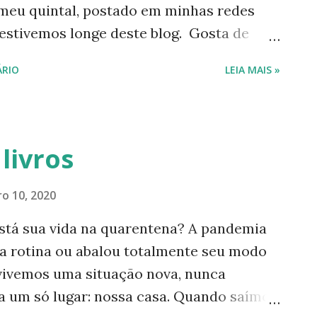
meu quintal, postado em minhas redes
ntamos sobre uma...
 estivemos longe deste blog. Gosta de
ções sobre essa frutinha cheia de
RIO
LEIA MAIS »
tivias, em: 1-
utora.com.br/2009/04/viaverde-46-
tora.com.br/2021/10/acerolas-da-
livros
tora.com.br/2010/01/via-verde-72-
o 10, 2020
----------- Acompanhe este blog e nossas
está sua vida na quarentena? A pandemia
uisanogueiraautora Para acessar minha
 rotina ou abalou totalmente seu modo
a câmera de seu celular para a tag de
, vivemos uma situação nova, nunca
a Nogueira Pinterest: Luísa Nogueira
 a um só lugar: nossa casa. Quando saímos
------ Este blog foi criado com vias