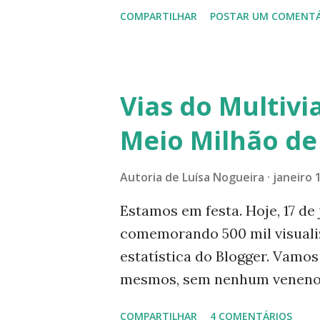
- se saímos, utilizamos másc
direcionadas ao meio ambiente
COMPARTILHAR
POSTAR UM COMENTÁ
muita preocupação. Entrar 
muito medo, outros entram se
E você, como faz? Compra pra
compras de supermercado e f
Vias do Multiv
moda. E, pra não morrer de tr
Meio Milhão de
por não poder ir naqueles nos
criamos, trabalhamos em casa
Autoria de
Luísa Nogueira
janeiro 
muito pra restaurantes, feiras
shoppings, apesar deste últi
Estamos em festa. Hoje, 17 de 
todos pensam assim, tínhamos
comemorando 500 mil visuali
div...
estatística do Blogger. Vamos
mesmos, sem nenhum veneno e
usamos pulverizadores com e
COMPARTILHAR
4 COMENTÁRIOS