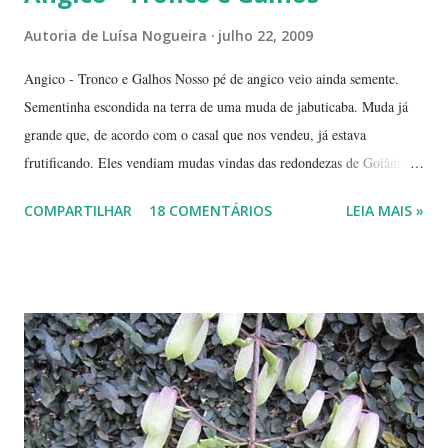
Autoria de
Luísa Nogueira
julho 22, 2009
Angico - Tronco e Galhos Nosso pé de angico veio ainda semente.
Sementinha escondida na terra de uma muda de jabuticaba. Muda já
grande que, de acordo com o casal que nos vendeu, já estava
frutificando. Eles vendiam mudas vindas das redondezas de Goiânia.
Isso há mais ou menos seis anos. Algumas semanas depois de termos
COMPARTILHAR
18 COMENTÁRIOS
LEIA MAIS »
plantado a jabuticabeira, com bastante cuidado, regando-a
abundantemente, um fiapinho comprido de uma planta nasceu.
Intrigada com aquela plantinha magricela, deixamos que ela ficasse.
Queríamos saber o que era. No retorno do casal, mostramos a
'compridinha' - que nessas alturas já estava do tamanho da
jabuticabeira. Foi aí que soubemos que tínhamos um pé de angico.
Eles nos disseram que de onde tinham plantado as mudas havia muito
angiqueiro. Alguma sementinha viajou junto. Pensamos mudá-lo para
outro lugar. Mas ele foi ficando. Quanto mais crescia, mais difícil seria