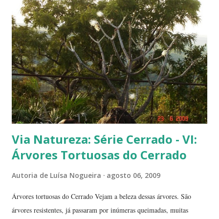
mostrar a polpa. A pele é bem fininha... Cada uma das
frutinhas possui duas sementes, parecendo uma semente dividida.
Duas frutinhas ao lado de um jambo. Essa foto foi feita ontem,
domingo, após a colheita. ----------------------------
Via Natureza: Série Cerrado - VI:
Árvores Tortuosas do Cerrado
Autoria de
Luísa Nogueira
agosto 06, 2009
Árvores tortuosas do Cerrado Vejam a beleza dessas árvores. São
árvores resistentes, já passaram por inúmeras queimadas, muitas