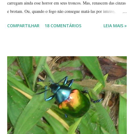
carregam ainda esse horror em seus troncos. Mas, renascem das cinzas
e brotam. Ou, quando o fogo não consegue matá-las por inteiro,
seguem em frente, tentando se recompor, brotando novos galhos,
COMPARTILHAR
18 COMENTÁRIOS
LEIA MAIS »
novas flores e sempre novas sementes. É a esperança, em cada ano, de
não desaparecerem, de darem continuidade à sua espécie. Até quando
resistirão? Árvores tortuosas, flores e frutos exóticos, assim é a beleza
do Cerrado. O Cerrado é um dos biomas mais secos do Brasil. A
estação seca pode durar até 5 meses. Neste período o índice de
umidade relativa do ar chega, muitas vezes, no meio da tarde, a
índices inferiores a 15%. Por isto tantas queimadas acontecem entre
maio e setembro, período de estiagem. Um toco de cigarro ou algumas
brasas que ficaram de um pique-nique pode ser o começo de um
fogaréu. Há também os casos em que o fogo...