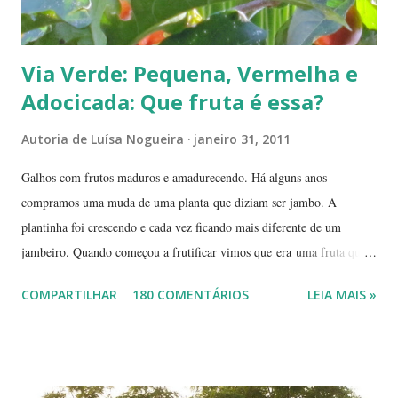
Via Verde: Pequena, Vermelha e
Adocicada: Que fruta é essa?
Autoria de
Luísa Nogueira
janeiro 31, 2011
Galhos com frutos maduros e amadurecendo. Há alguns anos
compramos uma muda de uma planta que diziam ser jambo. A
plantinha foi crescendo e cada vez ficando mais diferente de um
jambeiro. Quando começou a frutificar vimos que era uma fruta que
não conhecíamos. O pior é que ninguém da vizinhança conhecia. É
COMPARTILHAR
180 COMENTÁRIOS
LEIA MAIS »
pequena, tem mais ou menos um quarto do tamanho de um jambo,
vermelha e adocicada, quando madura. Você sabe que frutinha é essa?
Árvore com tronco e galhos finos. Formato das folhas e frutinhas
amadurecendo. Que fruta é essa? Retiramos a pele de uma delas para