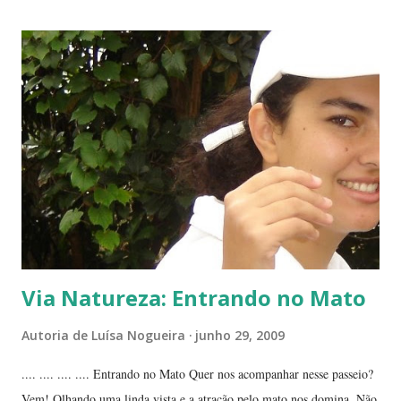
da planta folha-santa. Ao fundo: Agave Cachos de uma planta da
família das crassuláceas - Folha-santa. Ao fundo: Agave, dracena e
palmeira açaí. Folha-santa ( Bryophyllum calycinum ). Família das
crassuláceas. Sua reprodução é bem fácil: de qualquer pedaço de
algum galho podem nascer várias mudas. Uma só muda em pouco
tempo transforma-se em uma moita. É uma planta medicinal. ...
Via Natureza: Entrando no Mato
Autoria de
Luísa Nogueira
junho 29, 2009
.... .... .... .... Entrando no Mato Quer nos acompanhar nesse passeio?
Vem! Olhando uma linda vista e a atração pelo mato nos domina. Não