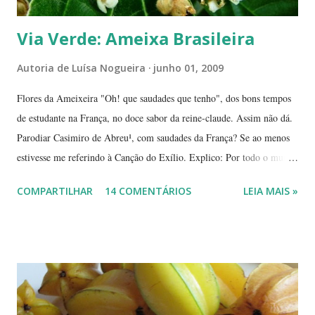
Via Verde: Ameixa Brasileira
Autoria de
Luísa Nogueira
junho 01, 2009
Flores da Ameixeira "Oh! que saudades que tenho", dos bons tempos
de estudante na França, no doce sabor da reine-claude. Assim não dá.
Parodiar Casimiro de Abreu¹, com saudades da França? Se ao menos
estivesse me referindo à Canção do Exílio. Explico: Por todo o mundo
há mais ou menos 150 espécies de ameixa.² Não tenho os dados
COMPARTILHAR
14 COMENTÁRIOS
LEIA MAIS »
precisos, mas é por aí. Na Europa existe uma grande quantidade delas,
variando em cor e sabor, dependendo da região. Uma das mais
conhecidas e saborosas é a reine-claude . Sabe aquela fruta que você
come uma, duas... e sempre pede bis? Tipo fruta-do-conde, manga-
coquinho, morango, amora - estou citando as que amo, claro. Em
Paris pode-se encontrar a reine-claude em quase todos os lugares, dos
supermercados às feiras livres. Foi em uma dessas feiras que a