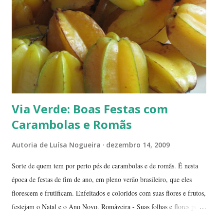
conheci. Compramos muitas. Quando a experimentei... Ah! Como é
de-li-ci-o-sa! Comecei a degustá-las e só parei porque me contaram
uma 'historinha': a de um brasileiro que, a...
Via Verde: Boas Festas com
Carambolas e Romãs
Autoria de
Luísa Nogueira
dezembro 14, 2009
Sorte de quem tem por perto pés de carambolas e de romãs. É nesta
época de festas de fim de ano, em pleno verão brasileiro, que eles
florescem e frutificam. Enfeitados e coloridos com suas flores e frutos,
festejam o Natal e o Ano Novo. Romãzeira - Suas folhas e flores por