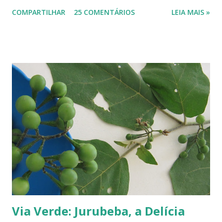
si só já fazem a festa: vão do verde claro ao verde escuro, passando
COMPARTILHAR
25 COMENTÁRIOS
LEIA MAIS »
por tons mesclados de rosa, amarelo e laranja. No meio das flores
aparecem pequenas bolas verdes, com cabinhos pendurados.
Verdadeiros sinos de Natal! A romãzeira compartilha conosco sua
beleza e seus frutos não apenas no Natal. Seus grãos, brilhantes como
jóias preciosas, estão presentes na ceia de réveillon. Sim, eles nos
remetem a alegres brincadeiras - por muitos levadas a sério: São
guardados em carteiras, deixados sob os pratos e por aí vai ... E,
dizem, é um sinal de boa sorte para o ano que começa. Caramboleira -
Quer um Natal bem brasileiro? Use a imaginação, enfeitando su...
Via Verde: Jurubeba, a Delícia