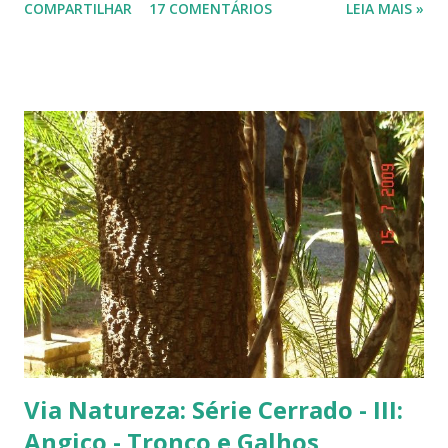
COMPARTILHAR
17 COMENTÁRIOS
LEIA MAIS »
fachada do TJ. Flores e galhos retorcidos do flamboyant. Flores do
flamboyant - Veja, logo abaixo, esta foto em uma tomada mais
próxima. Sempre quis clicar as flores de um flamboyant bem de
perto. Não são belas? Flamboyant alaranjado - Três ou quatro
árvores dando as boas vindas na entrada de uma lanchonete, na
rodovia que liga Goiânia a Brasília ( Lanchonete Jerivá ).
Flamboyants do Jerivá Flamboyant amarelo - Este está em Brasília,
logo depois da Ponte das Garças - conhecida como 'a ponte do
(Conjunto Comercial) Gilberto Salomão', no sentid...
Via Natureza: Série Cerrado - III:
Angico - Tronco e Galhos