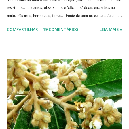
resistimos... andamos, observamos e 'clicamos' doces encontros no
mato. Pássaros, borboletas, flores... Fonte de uma nascente... Árvores
tortuosas do cerrado e suas flores... Flores e folhas de variadas texturas
COMPARTILHAR
19 COMENTÁRIOS
LEIA MAIS »
e cores... Picão*... Mais flores... Muitas plantas, capim, pedras... Um
beija-flor... Água, mais flores e pedras... Um pássaro passeando...
Outros escondidos no meio do capim... E corujas.... ... --------------
*Picão? Ou carrapicho? É o mesmo? ... Estas fotos mostram trechos
de passeios no mato, em pleno cerrado, observando as pequenas coisas
à nossa volta, tão importantes mas às vezes tão esquecidas. Vamos
aproveitar as férias para curtir a natureza? ... ----------------------- ....
A moça que aparece na...