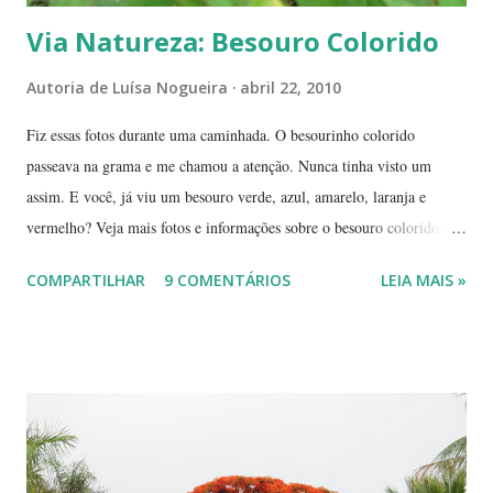
Via Natureza: Besouro Colorido
Autoria de
Luísa Nogueira
abril 22, 2010
Fiz essas fotos durante uma caminhada. O besourinho colorido
passeava na grama e me chamou a atenção. Nunca tinha visto um
assim. E você, já viu um besouro verde, azul, amarelo, laranja e
vermelho? Veja mais fotos e informações sobre o besouro colorido e a
visão cromática dos animais no post de sexta-feira do blog coletivo
COMPARTILHAR
9 COMENTÁRIOS
LEIA MAIS »
Terra, aquele abraço! ------------ Dia da Terra - Veja aqui . -----------
----------------