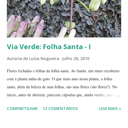
deslocá-lo. Hoje ele continua lá, coladinho ao pé de jabuticaba,
fazendo sombra para ...
Via Verde: Folha Santa - I
Autoria de
Luísa Nogueira
julho 26, 2010
Flores fechadas e folhas da folha-santa. Ao fundo, um muro recoberto
com a planta unha-de-gato. O que mais amo nessa planta, a folha-
santa, além da beleza de suas folhas, são suas flores (são flores?). No
início, antes de abrirem, parecem cápsulas que, ainda verdes, podem
ser 'pipocadas', pois, ao apertá-las, emitem um ligeiro som de estouro.
COMPARTILHAR
12 COMENTÁRIOS
LEIA MAIS »
As fotos de hoje são de cachos de suas flores ainda amadurecendo.
Vou, numa segunda etapa, mostrar também suas flores já abertas e,
depois, a reprodução através, apenas, de uma folha. Flor es fechadas