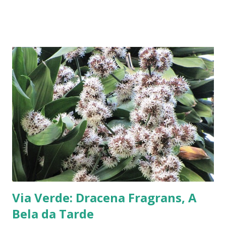
tarde à procura de aventuras em um bordel, até que… Para
saber mais, clique em: Dracena fragrans, a bela da tarde .
Na mesma postagem você encontra o link da canção de
Alceu Valença e uma prosa poética. Imagem: Dracena
fragrans, uma das fotos que fiz para o post citado. Veja
neste blog posts sobre livros na Via Livros . ------------
Acompanhe este blog e nossas redes sociais. Instagram:
@luisanogueiraautora Para acessar minha página no
Instagram, aponte a câmera de seu celular para a tag de
nom e abaixo: Facebook: Luísa Nogueira Pinterest: Luísa
Nogueira #naturezaemfotosluisan ----------- E...
Via Verde: Dracena Fragrans, A
Bela da Tarde