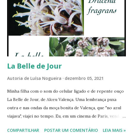
s
La Belle de Jour
Autoria de
Luísa Nogueira
dezembro 05, 2021
Minha filha com o som do celular ligado e de repente ouço
La Belle de Jour, de Alceu Valença. Uma lembrança puxa
outra e nas ondas da moça bonita de Valença, que "no azul
viajava", viajei no tempo. Eu, em um cinema de Paris, vendo o
filme estrelado por Catherine Deneuve. A bela infeliz, em
COMPARTILHAR
POSTAR UM COMENTÁRIO
LEIA MAIS »
um casamento sem as emoções desejadas por ela, saía toda