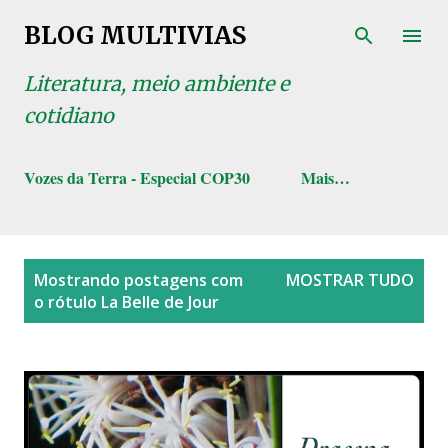
Pular para o conteúdo principal
BLOG MULTIVIAS
Literatura, meio ambiente e
cotidiano
Vozes da Terra - Especial COP30
Mais…
P
Mostrando postagens com
MOSTRAR TUDO
o
o rótulo
La Belle de Jour
s
t
a
g
e
n