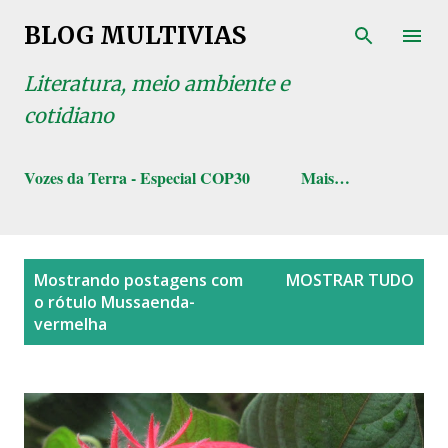
Pular para o conteúdo principal
BLOG MULTIVIAS
Literatura, meio ambiente e
cotidiano
Vozes da Terra - Especial COP30
Mais…
P
Mostrando postagens com
MOSTRAR TUDO
o
o rótulo
Mussaenda-
s
vermelha
t
a
g
e
n