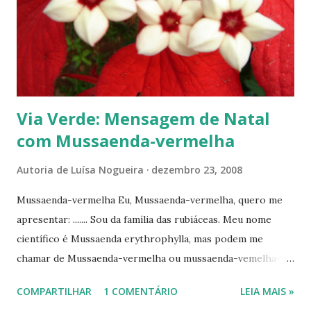
Via Verde: Mensagem de Natal
com Mussaenda-vermelha
Autoria de
Luísa Nogueira
dezembro 23, 2008
Mussaenda-vermelha Eu, Mussaenda-vermelha, quero me
apresentar: ....... Sou da família das rubiáceas. Meu nome
científico é Mussaenda erythrophylla, mas podem me
chamar de Mussaenda-vermelha ou mussaenda-vemelha-
trepadeira. De onde venho? Do Zaire, na África, mas já sou
COMPARTILHAR
1 COMENTÁRIO
LEIA MAIS »
bem adaptada aqui no Brasil. Sou um arbusto escandente;