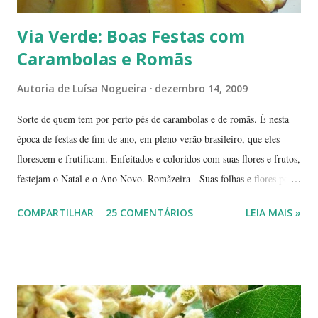
Via Verde: Boas Festas com
Carambolas e Romãs
Autoria de
Luísa Nogueira
dezembro 14, 2009
Sorte de quem tem por perto pés de carambolas e de romãs. É nesta
época de festas de fim de ano, em pleno verão brasileiro, que eles
florescem e frutificam. Enfeitados e coloridos com suas flores e frutos,
festejam o Natal e o Ano Novo. Romãzeira - Suas folhas e flores por
si só já fazem a festa: vão do verde claro ao verde escuro, passando
COMPARTILHAR
25 COMENTÁRIOS
LEIA MAIS »
por tons mesclados de rosa, amarelo e laranja. No meio das flores
aparecem pequenas bolas verdes, com cabinhos pendurados.
Verdadeiros sinos de Natal! A romãzeira compartilha conosco sua
beleza e seus frutos não apenas no Natal. Seus grãos, brilhantes como
jóias preciosas, estão presentes na ceia de réveillon. Sim, eles nos
remetem a alegres brincadeiras - por muitos levadas a sério: São