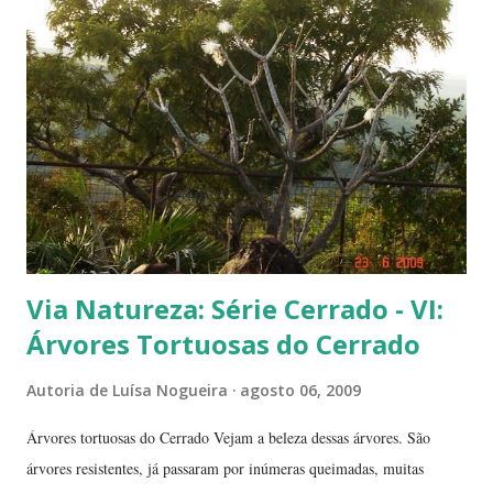
frutinhas possui duas sementes, parecendo uma semente dividida.
Duas frutinhas ao lado de um jambo. Essa foto foi feita ontem,
domingo, após a colheita. ----------------------------
Via Natureza: Série Cerrado - VI:
Árvores Tortuosas do Cerrado
Autoria de
Luísa Nogueira
agosto 06, 2009
Árvores tortuosas do Cerrado Vejam a beleza dessas árvores. São
árvores resistentes, já passaram por inúmeras queimadas, muitas