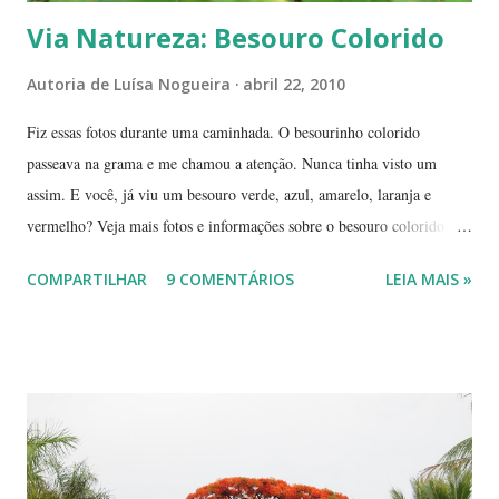
Via Natureza: Besouro Colorido
Autoria de
Luísa Nogueira
abril 22, 2010
Fiz essas fotos durante uma caminhada. O besourinho colorido
passeava na grama e me chamou a atenção. Nunca tinha visto um
assim. E você, já viu um besouro verde, azul, amarelo, laranja e
vermelho? Veja mais fotos e informações sobre o besouro colorido e a
visão cromática dos animais no post de sexta-feira do blog coletivo
COMPARTILHAR
9 COMENTÁRIOS
LEIA MAIS »
Terra, aquele abraço! ------------ Dia da Terra - Veja aqui . -----------
----------------