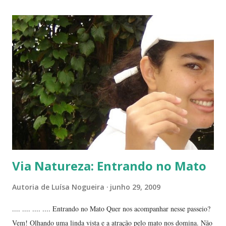
da planta folha-santa. Ao fundo: Agave Cachos de uma planta da
família das crassuláceas - Folha-santa. Ao fundo: Agave, dracena e
palmeira açaí. Folha-santa ( Bryophyllum calycinum ). Família das
crassuláceas. Sua reprodução é bem fácil: de qualquer pedaço de
algum galho podem nascer várias mudas. Uma só muda em pouco
tempo transforma-se em uma moita. É uma planta medicinal. ...
Via Natureza: Entrando no Mato
Autoria de
Luísa Nogueira
junho 29, 2009
.... .... .... .... Entrando no Mato Quer nos acompanhar nesse passeio?
Vem! Olhando uma linda vista e a atração pelo mato nos domina. Não