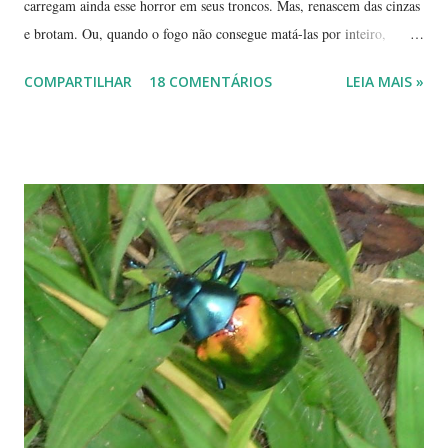
carregam ainda esse horror em seus troncos. Mas, renascem das cinzas
e brotam. Ou, quando o fogo não consegue matá-las por inteiro,
seguem em frente, tentando se recompor, brotando novos galhos,
COMPARTILHAR
18 COMENTÁRIOS
LEIA MAIS »
novas flores e sempre novas sementes. É a esperança, em cada ano, de
não desaparecerem, de darem continuidade à sua espécie. Até quando
resistirão? Árvores tortuosas, flores e frutos exóticos, assim é a beleza
do Cerrado. O Cerrado é um dos biomas mais secos do Brasil. A
estação seca pode durar até 5 meses. Neste período o índice de
umidade relativa do ar chega, muitas vezes, no meio da tarde, a
índices inferiores a 15%. Por isto tantas queimadas acontecem entre
maio e setembro, período de estiagem. Um toco de cigarro ou algumas
brasas que ficaram de um pique-nique pode ser o começo de um
fogaréu. Há também os casos em que o fogo...