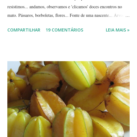
resistimos... andamos, observamos e 'clicamos' doces encontros no
mato. Pássaros, borboletas, flores... Fonte de uma nascente... Árvores
tortuosas do cerrado e suas flores... Flores e folhas de variadas texturas
COMPARTILHAR
19 COMENTÁRIOS
LEIA MAIS »
e cores... Picão*... Mais flores... Muitas plantas, capim, pedras... Um
beija-flor... Água, mais flores e pedras... Um pássaro passeando...
Outros escondidos no meio do capim... E corujas.... ... --------------
*Picão? Ou carrapicho? É o mesmo? ... Estas fotos mostram trechos
de passeios no mato, em pleno cerrado, observando as pequenas coisas
à nossa volta, tão importantes mas às vezes tão esquecidas. Vamos
aproveitar as férias para curtir a natureza? ... ----------------------- ....
A moça que aparece na...