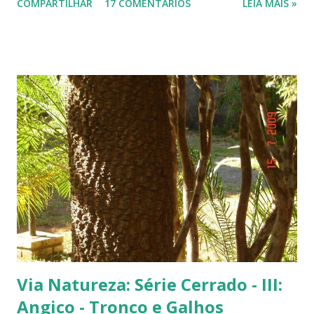
COMPARTILHAR
17 COMENTÁRIOS
LEIA MAIS »
fachada do TJ. Flores e galhos retorcidos do flamboyant. Flores do
flamboyant - Veja, logo abaixo, esta foto em uma tomada mais
próxima. Sempre quis clicar as flores de um flamboyant bem de
perto. Não são belas? Flamboyant alaranjado - Três ou quatro
árvores dando as boas vindas na entrada de uma lanchonete, na
rodovia que liga Goiânia a Brasília ( Lanchonete Jerivá ).
Flamboyants do Jerivá Flamboyant amarelo - Este está em Brasília,
logo depois da Ponte das Garças - conhecida como 'a ponte do
(Conjunto Comercial) Gilberto Salomão', no sentid...
Via Natureza: Série Cerrado - III:
Angico - Tronco e Galhos