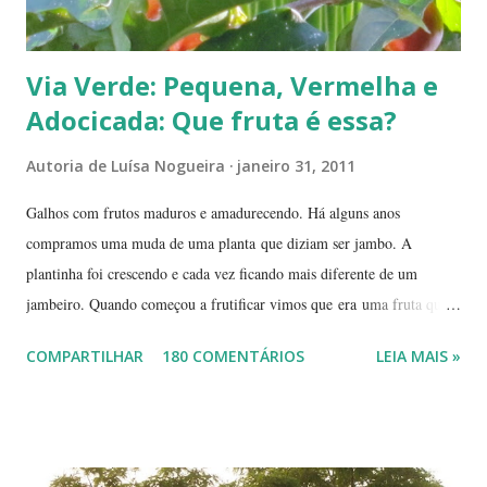
Via Verde: Pequena, Vermelha e
Adocicada: Que fruta é essa?
Autoria de
Luísa Nogueira
janeiro 31, 2011
Galhos com frutos maduros e amadurecendo. Há alguns anos
compramos uma muda de uma planta que diziam ser jambo. A
plantinha foi crescendo e cada vez ficando mais diferente de um
jambeiro. Quando começou a frutificar vimos que era uma fruta que
não conhecíamos. O pior é que ninguém da vizinhança conhecia. É
COMPARTILHAR
180 COMENTÁRIOS
LEIA MAIS »
pequena, tem mais ou menos um quarto do tamanho de um jambo,
vermelha e adocicada, quando madura. Você sabe que frutinha é essa?
Árvore com tronco e galhos finos. Formato das folhas e frutinhas
amadurecendo. Que fruta é essa? Retiramos a pele de uma delas para
mostrar a polpa. A pele é bem fininha... Cada uma das