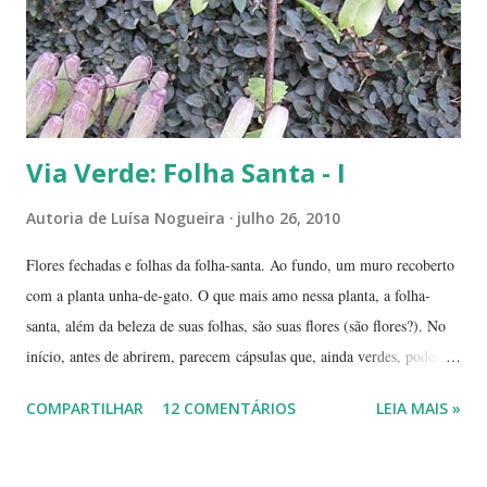
deslocá-lo. Hoje ele continua lá, coladinho ao pé de jabuticaba,
fazendo sombra para ...
Via Verde: Folha Santa - I
Autoria de
Luísa Nogueira
julho 26, 2010
Flores fechadas e folhas da folha-santa. Ao fundo, um muro recoberto
com a planta unha-de-gato. O que mais amo nessa planta, a folha-
santa, além da beleza de suas folhas, são suas flores (são flores?). No
início, antes de abrirem, parecem cápsulas que, ainda verdes, podem
ser 'pipocadas', pois, ao apertá-las, emitem um ligeiro som de estouro.
COMPARTILHAR
12 COMENTÁRIOS
LEIA MAIS »
As fotos de hoje são de cachos de suas flores ainda amadurecendo.
Vou, numa segunda etapa, mostrar também suas flores já abertas e,
depois, a reprodução através, apenas, de uma folha. Flor es fechadas