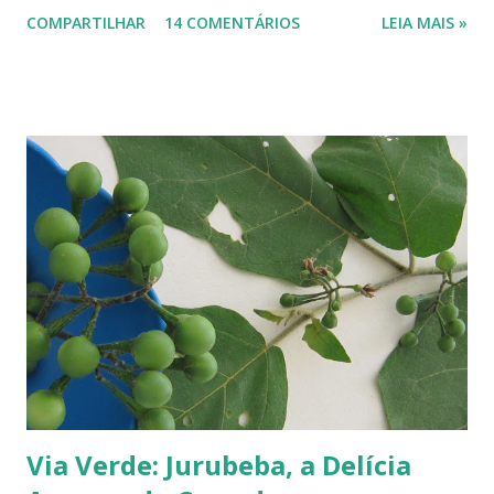
há mais ou menos 150 espécies de ameixa.² Não tenho os dados
COMPARTILHAR
14 COMENTÁRIOS
LEIA MAIS »
precisos, mas é por aí. Na Europa existe uma grande quantidade delas,
variando em cor e sabor, dependendo da região. Uma das mais
conhecidas e saborosas é a reine-claude . Sabe aquela fruta que você
come uma, duas... e sempre pede bis? Tipo fruta-do-conde, manga-
coquinho, morango, amora - estou citando as que amo, claro. Em
Paris pode-se encontrar a reine-claude em quase todos os lugares, dos
supermercados às feiras livres. Foi em uma dessas feiras que a
conheci. Compramos muitas. Quando a experimentei... Ah! Como é
de-li-ci-o-sa! Comecei a degustá-las e só parei porque me contaram
uma 'historinha': a de um brasileiro que, a...
Via Verde: Jurubeba, a Delícia