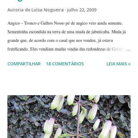
Autoria de
Luísa Nogueira
julho 22, 2009
Angico - Tronco e Galhos Nosso pé de angico veio ainda semente.
Sementinha escondida na terra de uma muda de jabuticaba. Muda já
grande que, de acordo com o casal que nos vendeu, já estava
frutificando. Eles vendiam mudas vindas das redondezas de Goiânia.
Isso há mais ou menos seis anos. Algumas semanas depois de termos
COMPARTILHAR
18 COMENTÁRIOS
LEIA MAIS »
plantado a jabuticabeira, com bastante cuidado, regando-a
abundantemente, um fiapinho comprido de uma planta nasceu.
Intrigada com aquela plantinha magricela, deixamos que ela ficasse.
Queríamos saber o que era. No retorno do casal, mostramos a
'compridinha' - que nessas alturas já estava do tamanho da
jabuticabeira. Foi aí que soubemos que tínhamos um pé de angico.
Eles nos disseram que de onde tinham plantado as mudas havia muito
angiqueiro. Alguma sementinha viajou junto. Pensamos mudá-lo para
outro lugar. Mas ele foi ficando. Quanto mais crescia, mais difícil seria