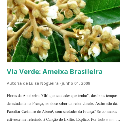
guardados em carteiras, deixados sob os pratos e por aí vai ... E,
dizem, é um sinal de boa sorte para o ano que começa. Caramboleira -
Quer um Natal bem brasileiro? Use a imaginação, enfeitando su...
Via Verde: Ameixa Brasileira
Autoria de
Luísa Nogueira
junho 01, 2009
Flores da Ameixeira "Oh! que saudades que tenho", dos bons tempos
de estudante na França, no doce sabor da reine-claude. Assim não dá.
Parodiar Casimiro de Abreu¹, com saudades da França? Se ao menos
estivesse me referindo à Canção do Exílio. Explico: Por todo o mundo