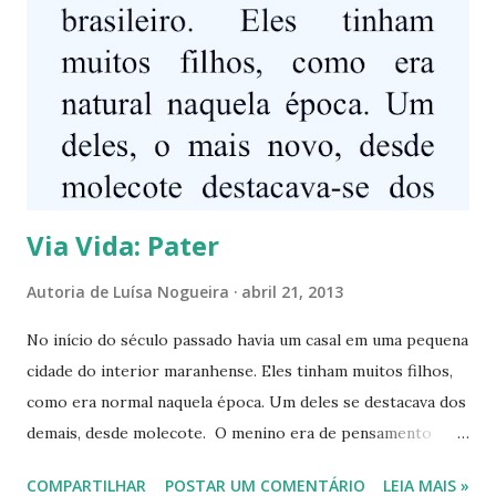
s
Via Vida: Pater
Autoria de
Luísa Nogueira
abril 21, 2013
No início do século passado havia um casal em uma pequena
cidade do interior maranhense. Eles tinham muitos filhos,
como era normal naquela época. Um deles se destacava dos
demais, desde molecote. O menino era de pensamento
rápido, brincalhão, serelepe mesmo. Porém, gostava de
COMPARTILHAR
POSTAR UM COMENTÁRIO
LEIA MAIS »
estudar e passava horas escrevendo poesias e lendo todos