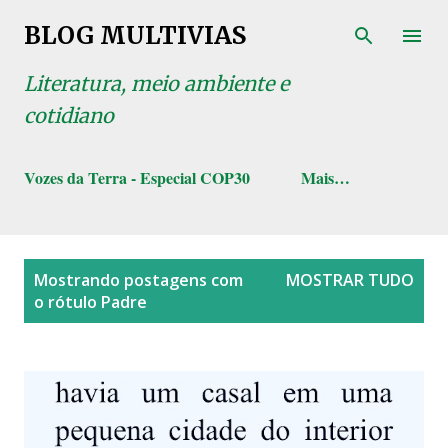
Pular para o conteúdo principal
BLOG MULTIVIAS
Literatura, meio ambiente e
cotidiano
Vozes da Terra - Especial COP30
Mais…
P
Mostrando postagens com
MOSTRAR TUDO
o
o rótulo
Padre
s
t
a
g
e
n