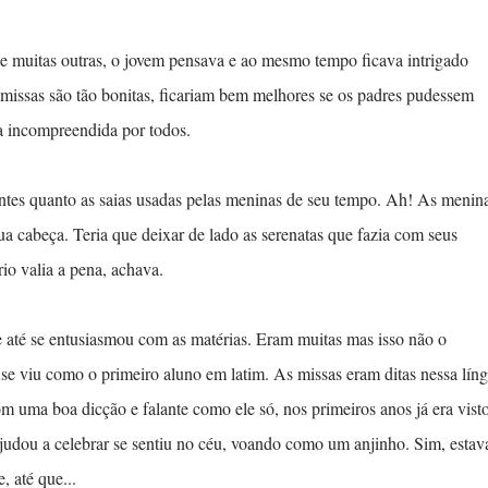
e muitas outras, o jovem pensava e ao mesmo tempo ficava intrigado
 missas são tão bonitas, ficariam bem melhores se os padres pudessem
ua incompreendida por todos.
ntes quanto as saias usadas pelas meninas de seu tempo. Ah! As menin
a cabeça. Teria que deixar de lado as serenatas que fazia com seus
io valia a pena, achava.
e até se entusiasmou com as matérias. Eram muitas mas isso não o
se viu como o primeiro aluno em latim. As missas eram ditas nessa lín
m uma boa dicção e falante como ele só, nos primeiros anos já era vist
ajudou a celebrar se sentiu no céu, voando como um anjinho. Sim, estav
, até que...