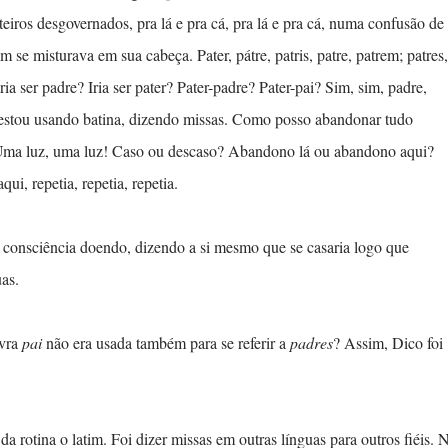
ros desgovernados, pra lá e pra cá, pra lá e pra cá, numa confusão de
m se misturava em sua cabeça. Pater, pátre, patris, patre, patrem; patres,
Iria ser padre? Iria ser pater? Pater-padre? Pater-pai? Sim, sim, padre,
 Já estou usando batina, dizendo missas. Como posso abandonar tudo
 Uma luz, uma luz! Caso ou descaso? Abandono lá ou abandono aqui?
, repetia, repetia, repetia.
onsciência doendo, dizendo a si mesmo que se casaria logo que
as.
vra
pai
não era usada também para se referir a
padres
? Assim, Dico foi
a rotina o latim. Foi dizer missas em outras línguas para outros fiéis. 