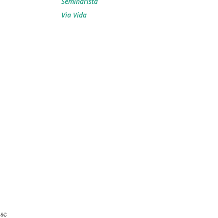
Seminarista
Via Vida
sse