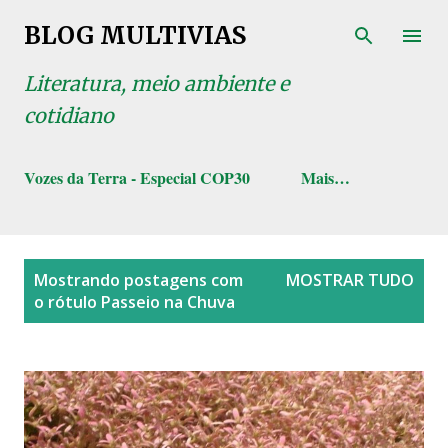
Pular para o conteúdo principal
BLOG MULTIVIAS
Literatura, meio ambiente e
cotidiano
Vozes da Terra - Especial COP30
Mais…
P
Mostrando postagens com
MOSTRAR TUDO
o
o rótulo
Passeio na Chuva
s
t
a
g
e
n