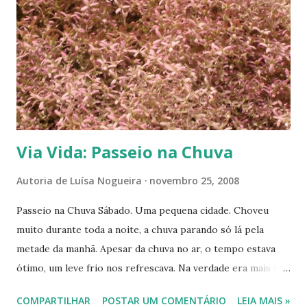
s
Via Vida: Passeio na Chuva
Autoria de
Luísa Nogueira
novembro 25, 2008
Passeio na Chuva Sábado. Uma pequena cidade. Choveu
muito durante toda a noite, a chuva parando só lá pela
metade da manhã. Apesar da chuva no ar, o tempo estava
ótimo, um leve frio nos refrescava. Na verdade era mais um
frescor da chuva do que frio. Dava até para ficar sem
COMPARTILHAR
POSTAR UM COMENTÁRIO
LEIA MAIS »
agasalho. Com aquele tempo bom, sem o calor que sempre