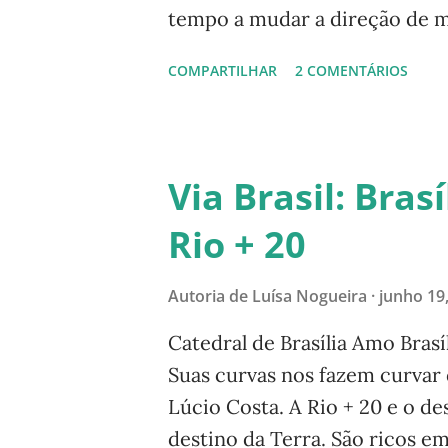
tempo a mudar a direção de m
quê ir admirar aquilo que foi 
COMPARTILHAR
2 COMENTÁRIOS
exclusivamente o aumento de
direcionar nossos olhos e no
artificial, ou pelo menos plan
pela preservação da natureza
Via Brasil: Bras
e natural sempre nos ensina e
Rio + 20
ecológicas estamos em contat
afloradas, sem desejos de co
Autoria de
Luísa Nogueira
junho 19
encontro com nosso lado natur
ultrapassa os limites de nosso 
Catedral de Brasília Amo Brasí
parques e matas dever...
Suas curvas nos fazem curvar
Lúcio Costa. A Rio + 20 e o de
destino da Terra. São ricos 