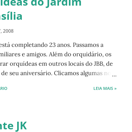
ídeas do Jardim
sília
, 2008
 está completando 23 anos. Passamos a
miliares e amigos. Além do orquidário, os
rar orquídeas em outros locais do JBB, de
e seu aniversário. Clicamos algumas no
 outras na exposição. Vejam: 2- 3- 4- 5- 6- -
RIO
LEIA MAIS »
 este blog e nossas redes sociais.
ora Para acessar minha página no
 seu celular para a tag de nom e abaixo:
terest: Luísa Nogueira
nte JK
------ Este blog foi criado com vias