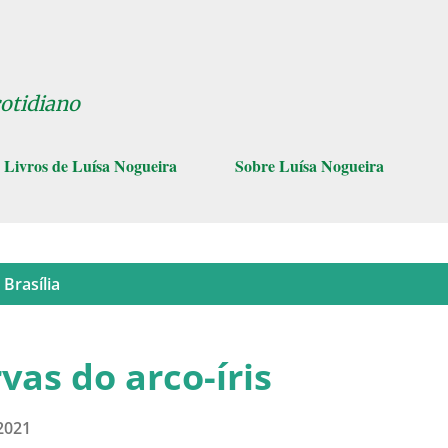
Pular para o conteúdo principal
cotidiano
Livros de Luísa Nogueira
Sobre Luísa Nogueira
o
Brasília
rvas do arco-íris
 2021