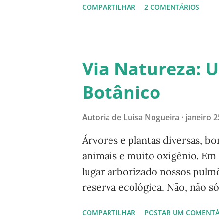
COMPARTILHAR
2 COMENTÁRIOS
construção de
Via Natureza: 
Botânico
Autoria de
Luísa Nogueira
janeiro 2
Árvores e plantas diversas, b
animais e muito oxigênio. Em
lugar arborizado nossos pul
reserva ecológica. Não, não 
Domingo passado, já no finalz
COMPARTILHAR
POSTAR UM COMENTÁ
fazer caminhada no Jardim Bot