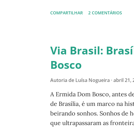
consumo exagerado. Dizem não
COMPARTILHAR
2 COMENTÁRIOS
econômico. Árvores e rios im
florestas, cuidem dos rios, c
Façam valer os acordos, as pe
+ 20. Há 20 anos aconteceu a 
Via Brasil: Bras
pouco foi feito. Que a Rio + 2
Bosco
como os idealizadores de Brasí
Autoria de
Luísa Nogueira
abril 21,
A Ermida Dom Bosco, antes de
de Brasília, é um marco na hi
beirando sonhos. Sonhos de ho
que ultrapassaram as frontei
previsões e opiniões pessimis