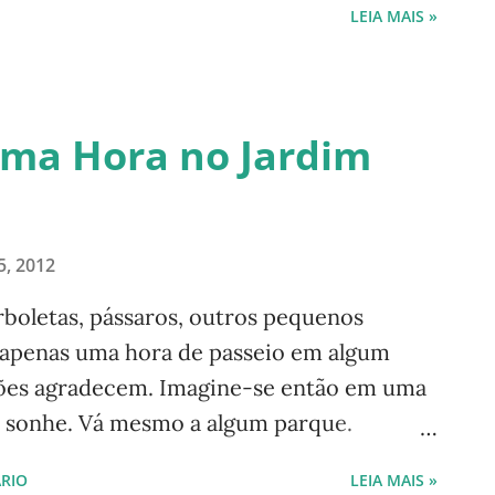
LEIA MAIS »
Uma Hora no Jardim
5, 2012
orboletas, pássaros, outros pequenos
 apenas uma hora de passeio em algum
mões agradecem. Imagine-se então em uma
só sonhe. Vá mesmo a algum parque.
inho da tarde, reunimos a família e fomos
RIO
LEIA MAIS »
ânico de Brasília . Chegamos mais ou