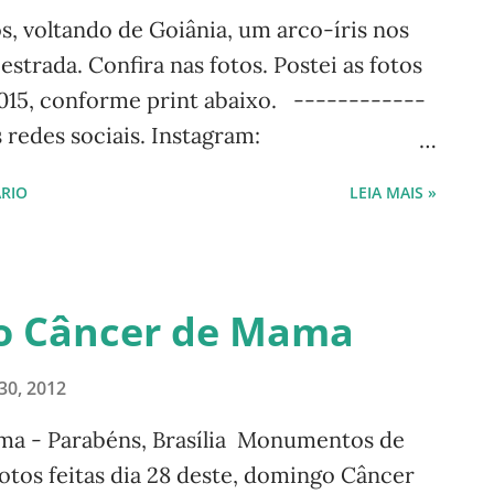
s, voltando de Goiânia, um arco-íris nos
trada. Confira nas fotos. Postei as fotos
015, conforme print abaixo. ------------
redes sociais. Instagram:
essar minha página no Instagram, aponte a
RIO
LEIA MAIS »
tag de nom e abaixo: Facebook: Luísa
ogueira #naturezaemfotosluisan ---------
ias direcionadas ao meio ambiente
ida) e desde sua criação citamos e falamos
i o Câncer de Mama
 entre os posts das principais vias: Via
a Via Versos Via Livros Via Mensagens
30, 2012
ia Artesanato ——- Confira também a
ma - Parabéns, Brasília Monumentos de
eira ——-
Fotos feitas dia 28 deste, domingo Câncer