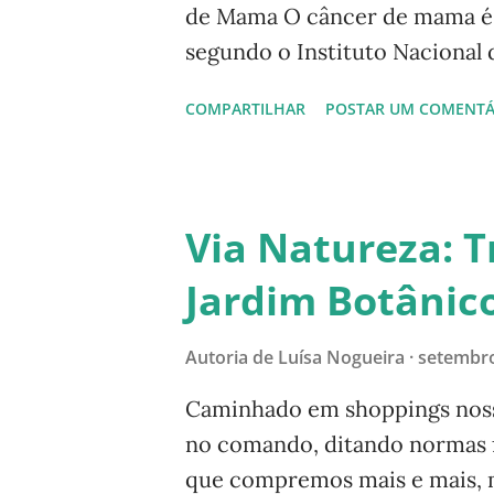
de Mama O câncer de mama é o
segundo o Instituto Nacional 
precocemente diagnosticado, 
COMPARTILHAR
POSTAR UM COMENTÁ
alerta das campanhas, princi
é um movimento comemorado n
ao laço rosa , símbolo da lut
diagnóstico precoce, hoje pos
Via Natureza: T
abaixo. Veja a atualização s
Jardim Botânico
Brasil, no final deste post.
manhã, ao me levantar, senti
Autoria de
Luísa Nogueira
setembro
qualquer pessoa faria, imedia
um caroço. Às pressas marquei
Caminhado em shoppings nosso
no comando, ditando normas fa
que compremos mais e mais, m