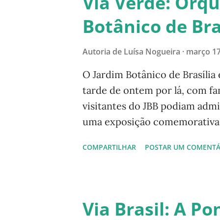
Via Verde: Orqu
Botânico de Bra
Autoria de
Luísa Nogueira
março 17
O Jardim Botânico de Brasília
tarde de ontem por lá, com fa
visitantes do JBB podiam admi
uma exposição comemorativa d
orquidário - fotos 1, 2 e 4 - e
COMPARTILHAR
POSTAR UM COMENTÁ
------------------- Acompanhe
Instagram: @luisanogueiraaut
Instagram, aponte a câmera de
Facebook: Luísa Nogueira Pin
Via Brasil: A Po
#naturezaemfotosluisan -----