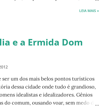
 à vida, em prol de disputas pelo poder
LEIA MAIS »
ploram: - Cuidem de mim, cuidem das
uidem dos mares. Não nos deixem morrer.
squisas, o bom senso, participantes da Rio
Eco-92 (Rio-92). Muito foi discutido,
ília e a Ermida Dom
0 descubra caminhos e os trilhe. Que faça
lia, que apesar de todas as dificuldades,
 2012
 ser um dos mais belos pontos turísticos
stória dessa cidade onde tudo é grandioso,
mens idealistas e idealizadores. Gênios
ras do comum, ousando voar, sem medo das
tas . Quando penso na história da