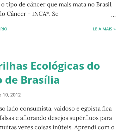
 tipo de câncer que mais mata no Brasil,
do Câncer - INCA*. Se
as chances de cura são de 95%. Por isto o
RIO
LEIA MAIS »
palmente destas de outubro. Outubro rosa
a maioria dos países. Rosa é uma alusão
a contra o câncer de mama. Graças ao
so contar minha experiência. Confira logo
rilhas Ecológicas do
obre a incidência de câncer de mama no
 de Brasília
 Como percebi um câncer de mama Uma
 uma pontada em meu seio direito. Como
 10, 2012
tamente levei minha mão ao local, sentindo
 uma consulta. No di...
 lado consumista, vaidoso e egoísta fica
lsas e aflorando desejos supérfluos para
uitas vezes coisas inúteis. Aprendi com o