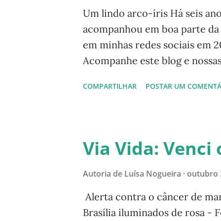
g
Um lindo arco-íris Há seis ano
e
acompanhou em boa parte da es
n
em minhas redes sociais em 2
s
Acompanhe este blog e nossas 
@luisanogueiraautora Para ac
COMPARTILHAR
POSTAR UM COMENTÁ
câmera de seu celular para a 
Nogueira Pinterest: Luísa N
-- Este blog foi criado com v
(natureza, sustentabilidade, v
Via Vida: Venc
sobre livros. Confira e navegue
Verde Via Natureza Via Vid
Autoria de
Luísa Nogueira
outubro 
Via Viajando nos Sabores V
Alerta contra o câncer de ma
página Livros de Luísa Nogu
Brasília iluminados de rosa - 