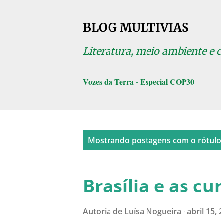
BLOG MULTIVIAS
Literatura, meio ambiente e 
Vozes da Terra - Especial COP30
P
Mostrando postagens com o rótul
o
s
Brasília e as cu
t
a
Autoria de
Luísa Nogueira
abril 15,