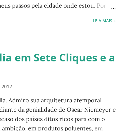
eus passos pela cidade onde estou. Por
feito por pessoas visando única e
LEIA MAIS »
 seu poder econômico? Bem melhor é
ssa mente para um lugar onde nada é
ejado sem fins lucrativos próprios, apenas
. Esse contato com o verdadeiramente belo
ília em Sete Cliques e a
 revigora. Caminhando por trilhas
o com nosso eu interior, sem vaidades
nsumo, preparando mente e alma para um
, 2012
al, espiritualizado, aonde o bem supera e
próprio corpo. Trilhas ecológicas, jardins,
lia. Admiro sua arquitetura atemporal.
 diante da genialidade de Oscar Niemeyer e
scaso dos países ditos ricos para com o
em ambição, em produtos poluentes, em