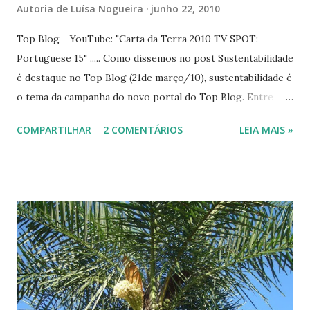
Autoria de
Luísa Nogueira
junho 22, 2010
s
Top Blog - YouTube: "Carta da Terra 2010 TV SPOT:
Portuguese 15" ..... Como dissemos no post Sustentabilidade
é destaque no Top Blog (21de março/10), sustentabilidade é
o tema da campanha do novo portal do Top Blog. Entre
outras novidades, há a campanha "Eu vivo + Sustentável".
COMPARTILHAR
2 COMENTÁRIOS
LEIA MAIS »
Você pode enviar frases com o tema "Como viver +
sustentável?" para o site http://www.topblog.com.br/ e
concorrer a prêmios semanais. Os prêmios são de
notebooks a mochilas e camisetas. Como participar? Basta
apenas votar em algum dos muitos blogs concorrentes ao
Prêmio Top Blog e enviar sua frase. Semanalmente o Top
Blog divulga as frases ganhadoras. Nosso blog irá
acompanhar essa campanha, divulgando as frases dos
primeiros lugares. Participe! Queremos ver seu nome aqui,