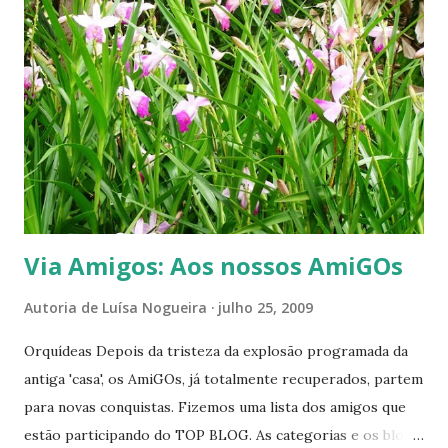
é xará da hortênsia flor? Do ponto de vista fonético, ou
seja, do som, é tudo igual? E a diferença de uma letra em
seus nomes? Passo a palavra aos nossos mestres amigos. ...
------------- Top Blog - Estamos felizes, nosso blog foi
classificado. Ficamos entre os 100. Esta vitória não é minha,
é nossa, é sua, é de nosso meio ambiente, é da natureza.
Obrigada por caminharem conosco, ami...
Via Amigos: Aos nossos AmiGOs
Autoria de
Luísa Nogueira
julho 25, 2009
Orquídeas Depois da tristeza da explosão programada da
antiga 'casa', os AmiGOs, já totalmente recuperados, partem
para novas conquistas. Fizemos uma lista dos amigos que
estão participando do TOP BLOG. As categorias e os blogs