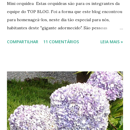
Mini orquídea Estas orquídeas são para os integrantes da
equipe do TOP BLOG. Foi a forma que este blog encontrou
para homenageá-los, neste dia tão especial para nós,
habitantes deste "gigante adormecido". São pessoas
incentivando a produção criativa cultural dos blogueiros
COMPARTILHAR
11 COMENTÁRIOS
LEIA MAIS »
brasileiros, por isto merecendo nossa admiração e
respeito. São pessoas que representam uma parcela da
intelectualidade de nosso país divulgando uma massa
anônima. Uma massa que interage por puro prazer com os
internautas, levando, de um modo saudável, um pouco
daquilo que ainda temos de melhor: humor, música, esporte,
artes, verde e uma grande vontade de levar adiante tudo
isso. Sim, uma vontade no querer espontâneo de
compartilhamento, próprio desse povo lutador. Através da
divulgação de nossa cultura e de nossos recursos naturais
fazemos um concerto de consertos. Uma sinfonia positiva