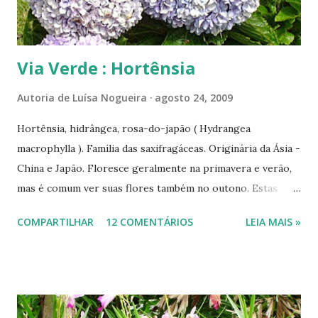
que modificará, pouco a pouco, os sons de hábitos e
conceitos errôneos, fazendo nosso povo menos vulneráve...
Via Verde : Hortênsia
Autoria de
Luísa Nogueira
agosto 24, 2009
Hortênsia, hidrângea, rosa-do-japão ( Hydrangea
macrophylla ). Família das saxifragáceas. Originária da Ásia -
China e Japão. Floresce geralmente na primavera e verão,
mas é comum ver suas flores também no outono. Estas
fotos foram feitas em maio último. Uma das mais belas e
COMPARTILHAR
12 COMENTÁRIOS
LEIA MAIS »
vistosas flores, a hortênsia pode ser vista em tons de azul,
rosa, vermelho ou branco. ... A hortênsia flor é tão
majestosa quanto a Hortência Rainha , nossa medalha de
ouro do basquete. ... Professores de português de plantão,
respondam rápido: Podemos dizer que a Hortência mulher