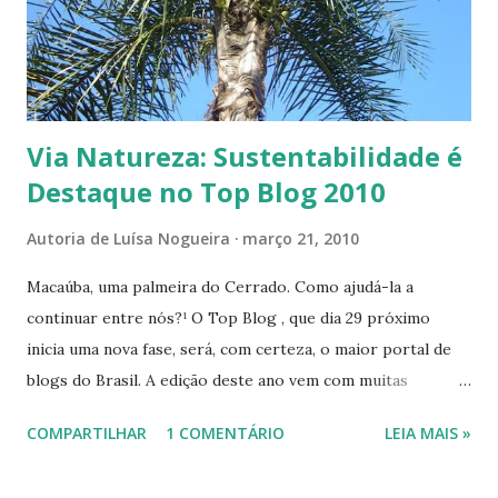
entre os vencedores.Vamos ver as boas idéias dos
ganhadores? 18 semana (03/09/10) Frase vencedora: "Viver
mais sustentável é viver um pelo bem do outro". Autor:
Tabata Padilha, do blo...
Via Natureza: Sustentabilidade é
Destaque no Top Blog 2010
Autoria de
Luísa Nogueira
março 21, 2010
Macaúba, uma palmeira do Cerrado. Como ajudá-la a
continuar entre nós?¹ O Top Blog , que dia 29 próximo
inicia uma nova fase, será, com certeza, o maior portal de
blogs do Brasil. A edição deste ano vem com muitas
novidades. A maior e mais significativa delas é referente à
COMPARTILHAR
1 COMENTÁRIO
LEIA MAIS »
Sustentabilidade: serão mais de 2 milhões de blogueiros
envolvidos na campanha colaborativa " Eu Vivo +