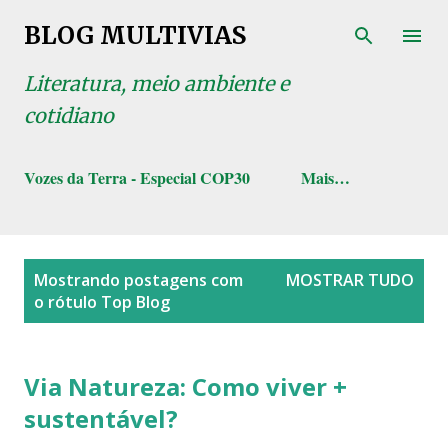
Pular para o conteúdo principal
BLOG MULTIVIAS
Literatura, meio ambiente e
cotidiano
Vozes da Terra - Especial COP30
Mais…
P
Mostrando postagens com
MOSTRAR TUDO
o
o rótulo
Top Blog
s
t
a
Via Natureza: Como viver +
g
sustentável?
e
n