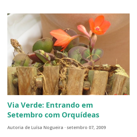
Sustentável ". Seu objetivo é "gerar uma sociedade
sustentável global baseada no respeito pela natureza, nos
direitos humanos universais, na justiça econômica e numa
cultura de paz".² Essa campanha tem como base os quatro
princípios elementares da " Carta da Terra ".³ Querem
saber mais? Vejam, na íntegra, o que dizem seus
idealizadores: "Em 2010, o portal TopBlog traz muitas
novidades: Sistema de indexação e busca de blogs mais
avançado; Novas categorias no prêmio; Promação,
premiação e ações sociais; Muito mais conteúdo
colaborativo; ...
Via Verde: Entrando em
Setembro com Orquídeas
Autoria de
Luísa Nogueira
setembro 07, 2009