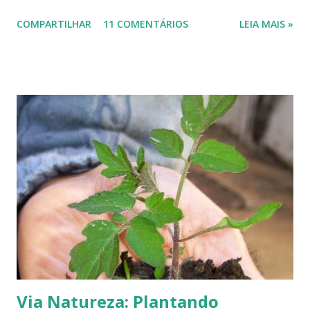
estão em ordem alfabética: .... Comunicação 1-
COMPARTILHAR
11 COMENTÁRIOS
LEIA MAIS »
http://jorgefirmino12.blogspot.com/ .... . ... Cultura .... ... 1-
http://despudoradaalma.blogspot.com/ ... 2-
http://fotosppf.blogspot.com/ ... 3- http://jjleandro-
jjleandro.blogspot.com/ 4-
http://rosasasclaras.blogspot.com/ ..... .... Sustentabilidade
..... 1- http://multivias.blogspot.com/ .... Observação: Não
sabemos de nenhum outro blog, dos amiGOs, nesta
categoria, no TOP BLOG. Caso exista, por favor, envie-nos
o nome do blog para que possamos acrescentá-lo aqui. ....
Variedades .... 1- . http://amigadamoda.blogspot.com/ ..... 2-
http://angelaguedes.blogspot.com/ .... 3- http://neo-
orkuteiro-bondeandando.blogspot.com/ ........ 4-
http://oliveira...
Via Natureza: Plantando