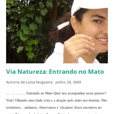
palmeira açaí. Folha-santa ( Bryophyllum calycinum ). Família das
crassuláceas. Sua reprodução é bem fácil: de qualquer pedaço de
algum galho podem nascer várias mudas. Uma só muda em pouco
tempo transforma-se em uma moita. É uma planta medicinal. ...
Via Natureza: Entrando no Mato
Autoria de
Luísa Nogueira
junho 29, 2009
.... .... .... .... Entrando no Mato Quer nos acompanhar nesse passeio?
Vem! Olhando uma linda vista e a atração pelo mato nos domina. Não
resistimos... andamos, observamos e 'clicamos' doces encontros no