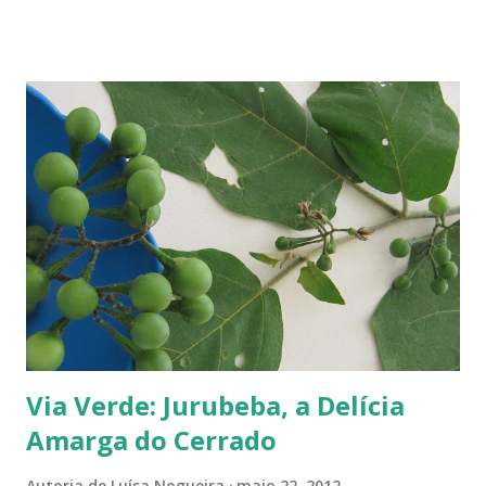
variando em cor e sabor, dependendo da região. Uma das mais
conhecidas e saborosas é a reine-claude . Sabe aquela fruta que você
come uma, duas... e sempre pede bis? Tipo fruta-do-conde, manga-
coquinho, morango, amora - estou citando as que amo, claro. Em
Paris pode-se encontrar a reine-claude em quase todos os lugares, dos
supermercados às feiras livres. Foi em uma dessas feiras que a
conheci. Compramos muitas. Quando a experimentei... Ah! Como é
de-li-ci-o-sa! Comecei a degustá-las e só parei porque me contaram
uma 'historinha': a de um brasileiro que, a...
Via Verde: Jurubeba, a Delícia
Amarga do Cerrado
Autoria de
Luísa Nogueira
maio 22, 2012