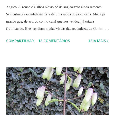
Angico - Tronco e Galhos Nosso pé de angico veio ainda semente.
Sementinha escondida na terra de uma muda de jabuticaba. Muda já
grande que, de acordo com o casal que nos vendeu, já estava
frutificando. Eles vendiam mudas vindas das redondezas de Goiânia.
Isso há mais ou menos seis anos. Algumas semanas depois de termos
COMPARTILHAR
18 COMENTÁRIOS
LEIA MAIS »
plantado a jabuticabeira, com bastante cuidado, regando-a
abundantemente, um fiapinho comprido de uma planta nasceu.
Intrigada com aquela plantinha magricela, deixamos que ela ficasse.
Queríamos saber o que era. No retorno do casal, mostramos a
'compridinha' - que nessas alturas já estava do tamanho da
jabuticabeira. Foi aí que soubemos que tínhamos um pé de angico.
Eles nos disseram que de onde tinham plantado as mudas havia muito
angiqueiro. Alguma sementinha viajou junto. Pensamos mudá-lo para
outro lugar. Mas ele foi ficando. Quanto mais crescia, mais difícil seria
deslocá-lo. Hoje ele continua lá, coladinho ao pé de jabuticaba,
fazendo sombra para ...