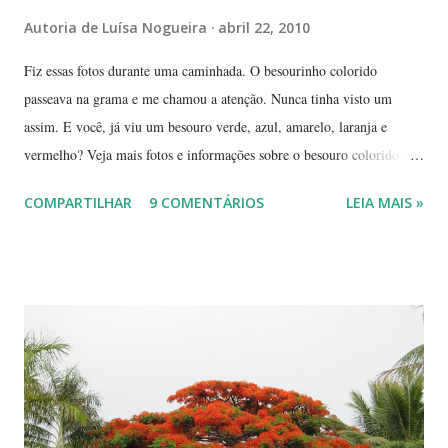
Autoria de
Luísa Nogueira
abril 22, 2010
Fiz essas fotos durante uma caminhada. O besourinho colorido
passeava na grama e me chamou a atenção. Nunca tinha visto um
assim. E você, já viu um besouro verde, azul, amarelo, laranja e
vermelho? Veja mais fotos e informações sobre o besouro colorido e a
visão cromática dos animais no post de sexta-feira do blog coletivo
COMPARTILHAR
9 COMENTÁRIOS
LEIA MAIS »
Terra, aquele abraço! ------------ Dia da Terra - Veja aqui . -----------
----------------