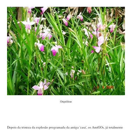
Orquídeas
Depois da tristeza da explosão programada da antiga 'casa', os AmiGOs, já totalmente