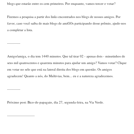
blogs que estarão entre os cem primeiros. Por enquanto, vamos torcer e votar?
.
....
Fizemos a pesquisa a partir dos links encontrados nos blogs de nossos amigos. Por
favor, caso você saiba de mais blogs de amiGOs participando desse prêmio, ajude-nos
a completar a lista.
...
-----------
....
...
Amigo/amiga, o dia tem 1440 minutos. Que tal tirar 02 - apenas dois - minutinhos de
seus mil quatrocentos e quarenta minutos para ajudar um amigo? Vamos votar? Clique
em votar no selo que está na lateral direita dos blogs em questão. Os amigos
agradecem! Quanto a nós, do Multivias, bem... eu e a natureza agradecemos.
......
-----------
.....
Próximo post: Bico-de-papagaio, dia 27, segunda-feira, na Via Verde.
....
-----------------------