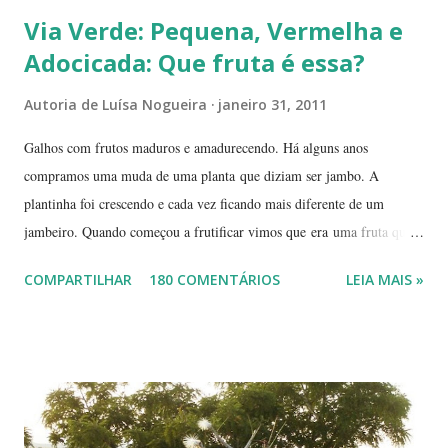
Via Verde: Pequena, Vermelha e
Adocicada: Que fruta é essa?
Autoria de
Luísa Nogueira
janeiro 31, 2011
Galhos com frutos maduros e amadurecendo. Há alguns anos
compramos uma muda de uma planta que diziam ser jambo. A
plantinha foi crescendo e cada vez ficando mais diferente de um
jambeiro. Quando começou a frutificar vimos que era uma fruta que
não conhecíamos. O pior é que ninguém da vizinhança conhecia. É
COMPARTILHAR
180 COMENTÁRIOS
LEIA MAIS »
pequena, tem mais ou menos um quarto do tamanho de um jambo,
vermelha e adocicada, quando madura. Você sabe que frutinha é essa?
Árvore com tronco e galhos finos. Formato das folhas e frutinhas
amadurecendo. Que fruta é essa? Retiramos a pele de uma delas para
mostrar a polpa. A pele é bem fininha... Cada uma das
frutinhas possui duas sementes, parecendo uma semente dividida.