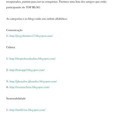
recuperados, partem para novas conquistas. Fizemos uma lista dos amigos que estão
participando do TOP BLOG.
As categorias e os blogs estão em ordem alfabética:
....
Comunicação
1-
http://jorgefirmino12.blogspot.com/
....
.
...
Cultura
....
...
1-
http://despudoradaalma.blogspot.com/
...
2-
http://fotosppf.blogspot.com/
...
3-
http://jjleandro-jjleandro.blogspot.com/
4-
http://rosasasclaras.blogspot.com/
.....
....
Sustentabilidade
.....
1-
http://multivias.blogspot.com/
....