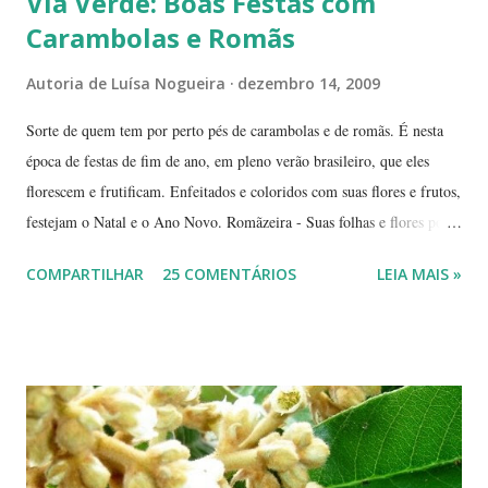
Via Verde: Boas Festas com
Carambolas e Romãs
Autoria de
Luísa Nogueira
dezembro 14, 2009
Sorte de quem tem por perto pés de carambolas e de romãs. É nesta
época de festas de fim de ano, em pleno verão brasileiro, que eles
florescem e frutificam. Enfeitados e coloridos com suas flores e frutos,
festejam o Natal e o Ano Novo. Romãzeira - Suas folhas e flores por
si só já fazem a festa: vão do verde claro ao verde escuro, passando
COMPARTILHAR
25 COMENTÁRIOS
LEIA MAIS »
por tons mesclados de rosa, amarelo e laranja. No meio das flores
aparecem pequenas bolas verdes, com cabinhos pendurados.
Verdadeiros sinos de Natal! A romãzeira compartilha conosco sua
beleza e seus frutos não apenas no Natal. Seus grãos, brilhantes como
jóias preciosas, estão presentes na ceia de réveillon. Sim, eles nos
remetem a alegres brincadeiras - por muitos levadas a sério: São
guardados em carteiras, deixados sob os pratos e por aí vai ... E,