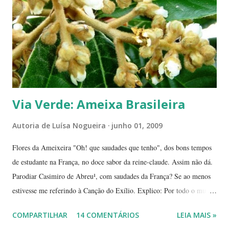
dizem, é um sinal de boa sorte para o ano que começa. Caramboleira -
Quer um Natal bem brasileiro? Use a imaginação, enfeitando su...
Via Verde: Ameixa Brasileira
Autoria de
Luísa Nogueira
junho 01, 2009
Flores da Ameixeira "Oh! que saudades que tenho", dos bons tempos
de estudante na França, no doce sabor da reine-claude. Assim não dá.
Parodiar Casimiro de Abreu¹, com saudades da França? Se ao menos
estivesse me referindo à Canção do Exílio. Explico: Por todo o mundo
há mais ou menos 150 espécies de ameixa.² Não tenho os dados
COMPARTILHAR
14 COMENTÁRIOS
LEIA MAIS »
precisos, mas é por aí. Na Europa existe uma grande quantidade delas,