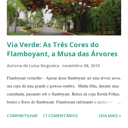
Via Verde: As Três Cores do
Flamboyant, a Musa das Árvores
Autoria de
Luísa Nogueira
novembro 08, 2010
Flamboyant vermelho - Apesar desse flamboyant ser uma árvore nova,
sua copa dá uma grande e gostosa sombra. Minha filha, durante uma
caminhada, passando sob o flamboyant. Beleza da copa florida Folhas,
botões e flores do flamboyant Flamboyant enfeitando o jardim do
Tribunal de Justiça, em Brasília. Flamboyant, espelho d'água e
COMPARTILHAR
17 COMENTÁRIOS
LEIA MAIS »
fachada do TJ. Flores e galhos retorcidos do flamboyant. Flores do
flamboyant - Veja, logo abaixo, esta foto em uma tomada mais