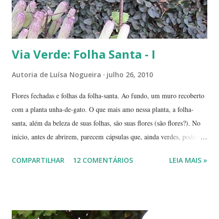
Via Verde: Folha Santa - I
Autoria de
Luísa Nogueira
julho 26, 2010
Flores fechadas e folhas da folha-santa. Ao fundo, um muro recoberto
com a planta unha-de-gato. O que mais amo nessa planta, a folha-
santa, além da beleza de suas folhas, são suas flores (são flores?). No
início, antes de abrirem, parecem cápsulas que, ainda verdes, podem
ser 'pipocadas', pois, ao apertá-las, emitem um ligeiro som de estouro.
COMPARTILHAR
12 COMENTÁRIOS
LEIA MAIS »
As fotos de hoje são de cachos de suas flores ainda amadurecendo.
Vou, numa segunda etapa, mostrar também suas flores já abertas e,
depois, a reprodução através, apenas, de uma folha. Flor es fechadas
da planta folha-santa. Ao fundo: Agave Cachos de uma planta da
família das crassuláceas - Folha-santa. Ao fundo: Agave, dracena e