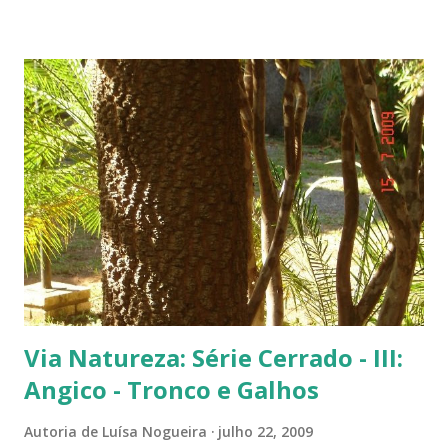
próxima. Sempre quis clicar as flores de um flamboyant bem de
perto. Não são belas? Flamboyant alaranjado - Três ou quatro
árvores dando as boas vindas na entrada de uma lanchonete, na
rodovia que liga Goiânia a Brasília ( Lanchonete Jerivá ).
Flamboyants do Jerivá Flamboyant amarelo - Este está em Brasília,
logo depois da Ponte das Garças - conhecida como 'a ponte do
(Conjunto Comercial) Gilberto Salomão', no sentid...
Via Natureza: Série Cerrado - III:
Angico - Tronco e Galhos
Autoria de
Luísa Nogueira
julho 22, 2009