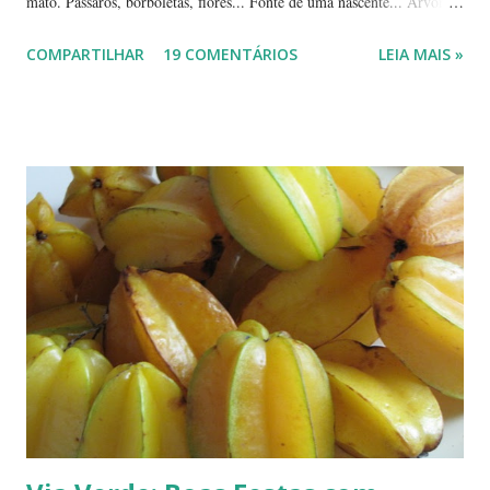
mato. Pássaros, borboletas, flores... Fonte de uma nascente... Árvores
tortuosas do cerrado e suas flores... Flores e folhas de variadas texturas
COMPARTILHAR
19 COMENTÁRIOS
LEIA MAIS »
e cores... Picão*... Mais flores... Muitas plantas, capim, pedras... Um
beija-flor... Água, mais flores e pedras... Um pássaro passeando...
Outros escondidos no meio do capim... E corujas.... ... --------------
*Picão? Ou carrapicho? É o mesmo? ... Estas fotos mostram trechos
de passeios no mato, em pleno cerrado, observando as pequenas coisas
à nossa volta, tão importantes mas às vezes tão esquecidas. Vamos
aproveitar as férias para curtir a natureza? ... ----------------------- ....
A moça que aparece na...