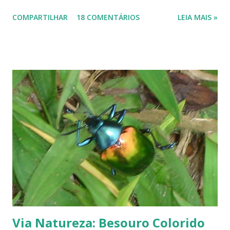
seguem em frente, tentando se recompor, brotando novos galhos,
COMPARTILHAR
18 COMENTÁRIOS
LEIA MAIS »
novas flores e sempre novas sementes. É a esperança, em cada ano, de
não desaparecerem, de darem continuidade à sua espécie. Até quando
resistirão? Árvores tortuosas, flores e frutos exóticos, assim é a beleza
do Cerrado. O Cerrado é um dos biomas mais secos do Brasil. A
estação seca pode durar até 5 meses. Neste período o índice de
umidade relativa do ar chega, muitas vezes, no meio da tarde, a
índices inferiores a 15%. Por isto tantas queimadas acontecem entre
maio e setembro, período de estiagem. Um toco de cigarro ou algumas
brasas que ficaram de um pique-nique pode ser o começo de um
fogaréu. Há também os casos em que o fogo...
Via Natureza: Besouro Colorido