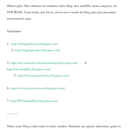
Observação: Não sabemos de nenhum outro blog, dos amiGOs, nesta categoria, no
TOP BLOG. Caso exista, por favor, envie-nos o nome do blog para que possamos
acrescentá-lo aqui.
....
Variedades
....
1-
.
http://amigadamoda.blogspot.com/
.....
2-
http://angelaguedes.blogspot.com/
....
3-
http://neo-orkuteiro-bondeandando.blogspot.com/
........
4-
http://oliveirafilho.blogspot.com/
........
5-
http://vickymundoafora.blogspot.com/
...
...
....
6-
http://www.nacurvadoesse.blogspot.com/
....
7-
http://007bondeblog.blogspot.com/
....
----------
Todos esses blogs estão entre os mais votados. Somente em agosto saberemos quais os