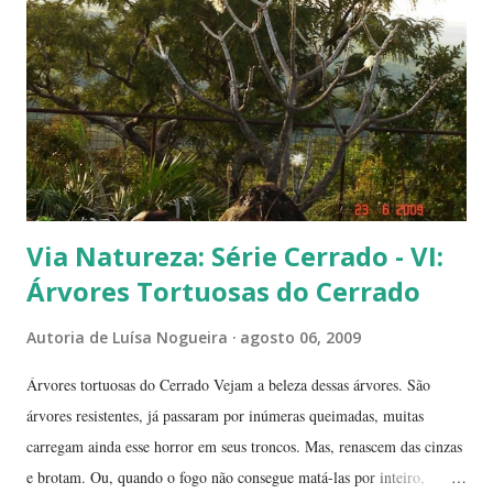
Duas frutinhas ao lado de um jambo. Essa foto foi feita ontem,
domingo, após a colheita. ----------------------------
Via Natureza: Série Cerrado - VI:
Árvores Tortuosas do Cerrado
Autoria de
Luísa Nogueira
agosto 06, 2009
Árvores tortuosas do Cerrado Vejam a beleza dessas árvores. São
árvores resistentes, já passaram por inúmeras queimadas, muitas
carregam ainda esse horror em seus troncos. Mas, renascem das cinzas
e brotam. Ou, quando o fogo não consegue matá-las por inteiro,