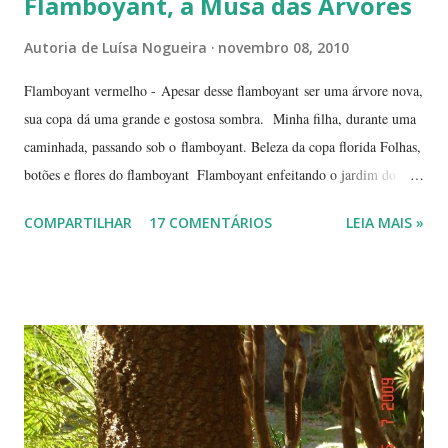
Flamboyant, a Musa das Árvores
Autoria de
Luísa Nogueira
novembro 08, 2010
Flamboyant vermelho - Apesar desse flamboyant ser uma árvore nova,
sua copa dá uma grande e gostosa sombra. Minha filha, durante uma
caminhada, passando sob o flamboyant. Beleza da copa florida Folhas,
botões e flores do flamboyant Flamboyant enfeitando o jardim do
Tribunal de Justiça, em Brasília. Flamboyant, espelho d'água e
COMPARTILHAR
17 COMENTÁRIOS
LEIA MAIS »
fachada do TJ. Flores e galhos retorcidos do flamboyant. Flores do
flamboyant - Veja, logo abaixo, esta foto em uma tomada mais
próxima. Sempre quis clicar as flores de um flamboyant bem de
perto. Não são belas? Flamboyant alaranjado - Três ou quatro
árvores dando as boas vindas na entrada de uma lanchonete, na
rodovia que liga Goiânia a Brasília ( Lanchonete Jerivá ).
Flamboyants do Jerivá Flamboyant amarelo - Este está em Brasília,
logo depois da Ponte das Garças - conhecida como 'a ponte do