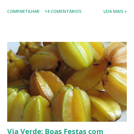
há mais ou menos 150 espécies de ameixa.² Não tenho os dados
COMPARTILHAR
14 COMENTÁRIOS
LEIA MAIS »
precisos, mas é por aí. Na Europa existe uma grande quantidade delas,
variando em cor e sabor, dependendo da região. Uma das mais
conhecidas e saborosas é a reine-claude . Sabe aquela fruta que você
come uma, duas... e sempre pede bis? Tipo fruta-do-conde, manga-
coquinho, morango, amora - estou citando as que amo, claro. Em
Paris pode-se encontrar a reine-claude em quase todos os lugares, dos
supermercados às feiras livres. Foi em uma dessas feiras que a
conheci. Compramos muitas. Quando a experimentei... Ah! Como é
de-li-ci-o-sa! Comecei a degustá-las e só parei porque me contaram
uma 'historinha': a de um brasileiro que, a...
Via Verde: Boas Festas com