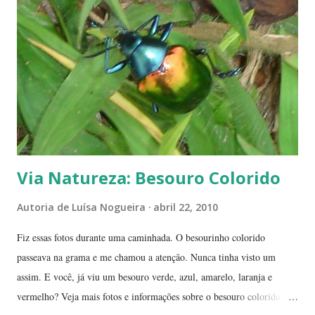
índices inferiores a 15%. Por isto tantas queimadas acontecem entre
maio e setembro, período de estiagem. Um toco de cigarro ou algumas
brasas que ficaram de um pique-nique pode ser o começo de um
fogaréu. Há também os casos em que o fogo...
Via Natureza: Besouro Colorido
Autoria de
Luísa Nogueira
abril 22, 2010
Fiz essas fotos durante uma caminhada. O besourinho colorido
passeava na grama e me chamou a atenção. Nunca tinha visto um
assim. E você, já viu um besouro verde, azul, amarelo, laranja e
vermelho? Veja mais fotos e informações sobre o besouro colorido e a