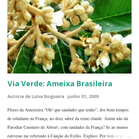
à nossa volta, tão importantes mas às vezes tão esquecidas. Vamos
aproveitar as férias para curtir a natureza? ... ----------------------- ....
A moça que aparece na...
Via Verde: Ameixa Brasileira
Autoria de
Luísa Nogueira
junho 01, 2009
Flores da Ameixeira "Oh! que saudades que tenho", dos bons tempos
de estudante na França, no doce sabor da reine-claude. Assim não dá.
Parodiar Casimiro de Abreu¹, com saudades da França? Se ao menos
estivesse me referindo à Canção do Exílio. Explico: Por todo o mundo