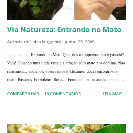
Via Natureza: Entrando no Mato
Autoria de
Luísa Nogueira
junho 29, 2009
.... .... .... .... Entrando no Mato Quer nos acompanhar nesse passeio?
Vem! Olhando uma linda vista e a atração pelo mato nos domina. Não
resistimos... andamos, observamos e 'clicamos' doces encontros no
mato. Pássaros, borboletas, flores... Fonte de uma nascente... Árvores
tortuosas do cerrado e suas flores... Flores e folhas de variadas texturas
COMPARTILHAR
19 COMENTÁRIOS
LEIA MAIS »
e cores... Picão*... Mais flores... Muitas plantas, capim, pedras... Um
beija-flor... Água, mais flores e pedras... Um pássaro passeando...
Outros escondidos no meio do capim... E corujas.... ... --------------
*Picão? Ou carrapicho? É o mesmo? ... Estas fotos mostram trechos
de passeios no mato, em pleno cerrado, observando as pequenas coisas