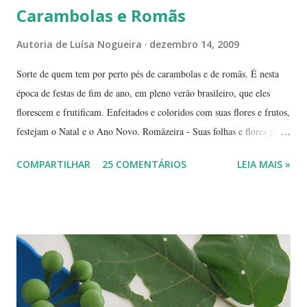
Carambolas e Romãs
Autoria de
Luísa Nogueira
dezembro 14, 2009
Sorte de quem tem por perto pés de carambolas e de romãs. É nesta
época de festas de fim de ano, em pleno verão brasileiro, que eles
florescem e frutificam. Enfeitados e coloridos com suas flores e frutos,
festejam o Natal e o Ano Novo. Romãzeira - Suas folhas e flores por
si só já fazem a festa: vão do verde claro ao verde escuro, passando
COMPARTILHAR
25 COMENTÁRIOS
LEIA MAIS »
por tons mesclados de rosa, amarelo e laranja. No meio das flores
aparecem pequenas bolas verdes, com cabinhos pendurados.
Verdadeiros sinos de Natal! A romãzeira compartilha conosco sua
beleza e seus frutos não apenas no Natal. Seus grãos, brilhantes como
jóias preciosas, estão presentes na ceia de réveillon. Sim, eles nos
remetem a alegres brincadeiras - por muitos levadas a sério: São
guardados em carteiras, deixados sob os pratos e por aí vai ... E,
dizem, é um sinal de boa sorte para o ano que começa. Caramboleira -