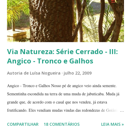
(Conjunto Comercial) Gilberto Salomão', no sentid...
Via Natureza: Série Cerrado - III:
Angico - Tronco e Galhos
Autoria de
Luísa Nogueira
julho 22, 2009
Angico - Tronco e Galhos Nosso pé de angico veio ainda semente.
Sementinha escondida na terra de uma muda de jabuticaba. Muda já
grande que, de acordo com o casal que nos vendeu, já estava
frutificando. Eles vendiam mudas vindas das redondezas de Goiânia.
Isso há mais ou menos seis anos. Algumas semanas depois de termos
COMPARTILHAR
18 COMENTÁRIOS
LEIA MAIS »
plantado a jabuticabeira, com bastante cuidado, regando-a