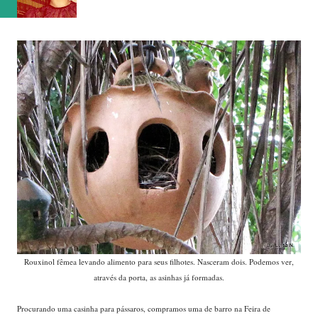
Rouxinol fêmea levando alimento para seus filhotes. Nasceram dois. Podemos ver,
através da porta, as asinhas já formadas.
Procurando uma casinha para pássaros, compramos uma de barro na Feira de