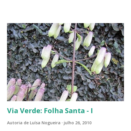
abundantemente, um fiapinho comprido de uma planta nasceu.
Intrigada com aquela plantinha magricela, deixamos que ela ficasse.
Queríamos saber o que era. No retorno do casal, mostramos a
'compridinha' - que nessas alturas já estava do tamanho da
jabuticabeira. Foi aí que soubemos que tínhamos um pé de angico.
Eles nos disseram que de onde tinham plantado as mudas havia muito
angiqueiro. Alguma sementinha viajou junto. Pensamos mudá-lo para
outro lugar. Mas ele foi ficando. Quanto mais crescia, mais difícil seria
deslocá-lo. Hoje ele continua lá, coladinho ao pé de jabuticaba,
fazendo sombra para ...
Via Verde: Folha Santa - I
Autoria de
Luísa Nogueira
julho 26, 2010