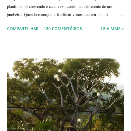
plantinha foi crescendo e cada vez ficando mais diferente de um
jambeiro. Quando começou a frutificar vimos que era uma fruta que
não conhecíamos. O pior é que ninguém da vizinhança conhecia. É
COMPARTILHAR
180 COMENTÁRIOS
LEIA MAIS »
pequena, tem mais ou menos um quarto do tamanho de um jambo,
vermelha e adocicada, quando madura. Você sabe que frutinha é essa?
Árvore com tronco e galhos finos. Formato das folhas e frutinhas
amadurecendo. Que fruta é essa? Retiramos a pele de uma delas para
mostrar a polpa. A pele é bem fininha... Cada uma das
frutinhas possui duas sementes, parecendo uma semente dividida.
Duas frutinhas ao lado de um jambo. Essa foto foi feita ontem,
domingo, após a colheita. ----------------------------