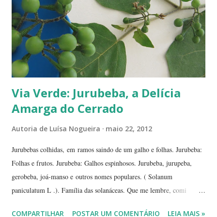
Quer um Natal bem brasileiro? Use a imaginação, enfeitando su...
Via Verde: Jurubeba, a Delícia
Amarga do Cerrado
Autoria de
Luísa Nogueira
maio 22, 2012
Jurubebas colhidas, em ramos saindo de um galho e folhas. Jurubeba:
Folhas e frutos. Jurubeba: Galhos espinhosos. Jurubeba, jurupeba,
gerobeba, joá-manso e outros nomes populares. ( Solanum
paniculatum L .). Família das solanáceas. Que me lembre, comi
jurubeba uma única vez, na chácara de uma amiga, perto de
COMPARTILHAR
POSTAR UM COMENTÁRIO
LEIA MAIS »