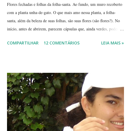
Flores fechadas e folhas da folha-santa. Ao fundo, um muro recoberto
com a planta unha-de-gato. O que mais amo nessa planta, a folha-
santa, além da beleza de suas folhas, são suas flores (são flores?). No
início, antes de abrirem, parecem cápsulas que, ainda verdes, podem
ser 'pipocadas', pois, ao apertá-las, emitem um ligeiro som de estouro.
COMPARTILHAR
12 COMENTÁRIOS
LEIA MAIS »
As fotos de hoje são de cachos de suas flores ainda amadurecendo.
Vou, numa segunda etapa, mostrar também suas flores já abertas e,
depois, a reprodução através, apenas, de uma folha. Flor es fechadas
da planta folha-santa. Ao fundo: Agave Cachos de uma planta da
família das crassuláceas - Folha-santa. Ao fundo: Agave, dracena e
palmeira açaí. Folha-santa ( Bryophyllum calycinum ). Família das
crassuláceas. Sua reprodução é bem fácil: de qualquer pedaço de
algum galho podem nascer várias mudas. Uma só muda em pouco
tempo transforma-se em uma moita. É uma planta medicinal. ...