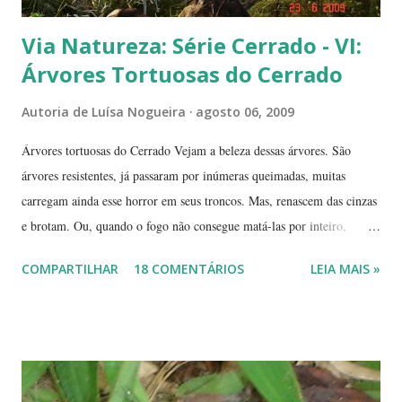
Via Natureza: Série Cerrado - VI:
Árvores Tortuosas do Cerrado
Autoria de
Luísa Nogueira
agosto 06, 2009
Árvores tortuosas do Cerrado Vejam a beleza dessas árvores. São
árvores resistentes, já passaram por inúmeras queimadas, muitas
carregam ainda esse horror em seus troncos. Mas, renascem das cinzas
e brotam. Ou, quando o fogo não consegue matá-las por inteiro,
seguem em frente, tentando se recompor, brotando novos galhos,
COMPARTILHAR
18 COMENTÁRIOS
LEIA MAIS »
novas flores e sempre novas sementes. É a esperança, em cada ano, de
não desaparecerem, de darem continuidade à sua espécie. Até quando
resistirão? Árvores tortuosas, flores e frutos exóticos, assim é a beleza
do Cerrado. O Cerrado é um dos biomas mais secos do Brasil. A
estação seca pode durar até 5 meses. Neste período o índice de
umidade relativa do ar chega, muitas vezes, no meio da tarde, a