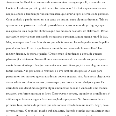
Artesanato de Abadiânia, em uma de nossas muitas passagens por lá, a caminho de
Goiânia. Confesso que não gostei de seu formato, mas foi a única que encontramos
naquela época e também por nos informarem que atrairia tipos diferentes de pássaros.
Com cuidado a penduramos em um canto do jardim, entre algumas dracenas. Três ou
quatro anos se passaram e nada de passarinhos se aproximarem da geringonça que
mais parecia uma daquelas abóboras que nos mostram nas fotos de Halloween. Pensei
que aquilo poderia estar assustando os pássaros e prometi a mim mesma retirá-la dali.
Mas, antes que isso fosse feito vimos que sabiás estavam levando pedacinhos de palha
para dentro dela. E não é que fizeram um ninho na casinha de boca e olhos? Ou
melhor dizendo, de porta e janelas? Desde então já perdemos a conta de quantos
pássaros já a habitaram. Nestes últimos anos tem servido de casa de temporada para
casais de rouxinóis que desejam aumentar sua prole. Seus gorjeios nos alegram e nos
fazem sonhar. Não por acaso o rouxinol é a ave símbolo dos poetas. A casa para
passarinhos nos mostrou que as aparências podem enganar, sim. Para nossa alegria, ela
atraiu sabiás, rouxinóis e outros pássaros que precisavam de um abrigo seguro. Em
abril deste ano decidimos registrar alguns momentos de idas e vindas de uma mamãe
rouxinol, conforme mostram as fotos. Disse
mamãe
porque, segundo os ornitólogos, é
a fêmea que fica encarregada da alimentação dos pequenos. Se observarmos bem a
primeira foto, no bico do pássaro que está sobre o telhado tem um inseto. Logo, deve
ser uma fêmea. O rouxinol macho trabalha antes, fazendo o ninho que irá abrigar seus