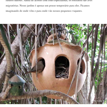
futuros filhotes. Ainda de acordo com esses especialistas, os rouxinóis são aves
migratórias. Nosso jardim é apenas um pouso temporário para eles. Ficamos
imaginando de onde vêm e para onde vão nossos pequenos viajantes.