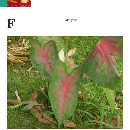
F
olhagens