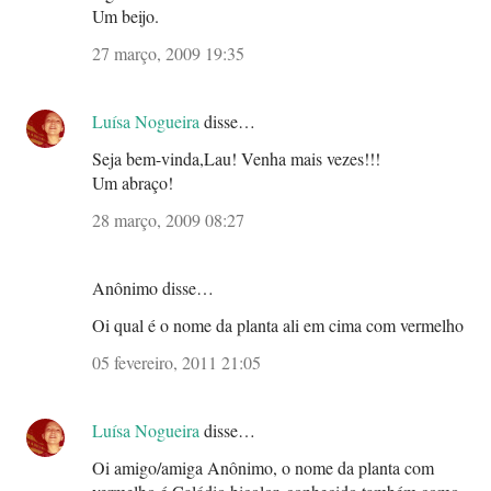
Oi qual é o nome da planta ali em cima com vermelho
05 fevereiro, 2011 21:05
Luísa Nogueira
disse…
Oi amigo/amiga Anônimo, o nome da planta com
vermelho é Caládio bicolor, conhecido também como
tajá, taiá ou coração-de-jesus. É da família araceae. É
uma planta anual. Eu também não sabia seu nome...
Fui pesquisar para tentar lhe responder... Assim,
através de sua pergunta, fiquei sabendo o nome dessa
bonita folhagem. É compartilhando que aprendemos
melhor, não é mesmo?
Um grande abraço!
11 fevereiro, 2011 11:25
Luísa Nogueira
disse…