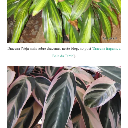
Dracena (Veja mais sobre dracenas, neste blog, no post
'Dracena fragans, a
Bela da Tarde
').