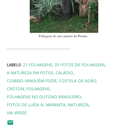
CRÓTON
FOLHAGENS
FOLHAGENS NO OUTONO BRASILEIRO
FOTOS DE LUÍSA N
MARANTA
NATUREZA
VIA VERDE
COMPARTILHAR
Comentários
Lau Milesi
disse…
Lindas fotos Luísa, celebrando a estação
Outono.Parabéns!!!
Existe uma música do Ed Motta e Ronaldo Bastos