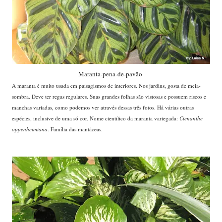
Maranta-pena-de-pavão
A maranta é muito usada em paisagismos de interiores. Nos jardins, gosta de meia-
sombra. Deve ter regas regulares. Suas grandes folhas são vistosas e possuem riscos e
manchas variadas, como podemos ver através dessas três fotos. Há várias outras
espécies, inclusive de uma só cor. Nome científico da maranta variegada:
Ctenanthe
oppenheimiana
. Família das mantáceas.