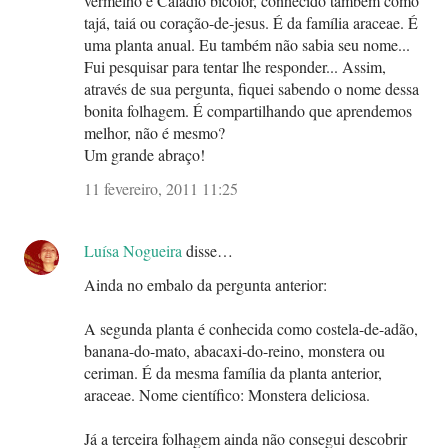
Ainda no embalo da pergunta anterior:
A segunda planta é conhecida como costela-de-adão,
banana-do-mato, abacaxi-do-reino, monstera ou
ceriman. É da mesma família da planta anterior,
araceae. Nome científico: Monstera deliciosa.
Já a terceira folhagem ainda não consegui descobrir
seu nome. Assim que souber, coloco aqui.
Tenho fotos de muitas outras folhagens 'sem nome'.
Pesquiso, pergunto, mas o nome delas não descubro.
Acho que vou postá-las com o título 'Que folhagens
são essas?' Quem sabe alguém pode nos ajudar, não é
mesmo?
11 fevereiro, 2011 12:14
Unknown
disse…
A Planta embaixo do chifre de veado se chama