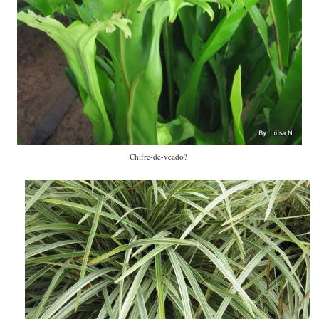
Chifre-de-veado?