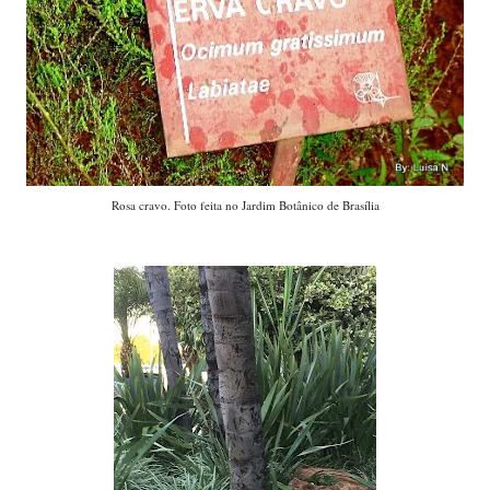
Folhagens de um canteiro do Pontão.
--------------------------------------------------------
LABELS:
21 FOLHAGENS
25 FOTOS DE FOLHAGENS
A NATUREZA EM FOTOS
CALÁDIO
COMIGO-NINGUÉM-PODE
COSTELA-DE-ADÃO