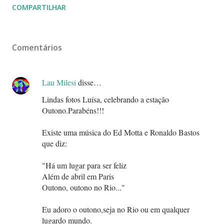
que diz:
"Há um lugar para ser feliz
Além de abril em Paris
Outono, outono no Rio..."
Eu adoro o outono,seja no Rio ou em qualquer
lugardo mundo.
Um beijo.
27 março, 2009 19:35
Luísa Nogueira
disse…
Seja bem-vinda,Lau! Venha mais vezes!!!
Um abraço!
28 março, 2009 08:27
Anônimo disse…