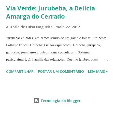
Via Verde: Jurubeba, a Delícia
Amarga do Cerrado
Autoria de
Luísa Nogueira
maio 22, 2012
Jurubebas colhidas, em ramos saindo de um galho e folhas. Jurubeba:
Folhas e frutos. Jurubeba: Galhos espinhosos. Jurubeba, jurupeba,
gerobeba, joá-manso e outros nomes populares. ( Solanum
paniculatum L .). Família das solanáceas. Que me lembre, comi
jurubeba uma única vez, na chácara de uma amiga, perto de
COMPARTILHAR
POSTAR UM COMENTÁRIO
LEIA MAIS »
Hidrolândia, interior de
Tecnologia do Blogger