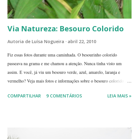
Via Natureza: Besouro Colorido
Autoria de
Luísa Nogueira
abril 22, 2010
Fiz essas fotos durante uma caminhada. O besourinho colorido
passeava na grama e me chamou a atenção. Nunca tinha visto um
assim. E você, já viu um besouro verde, azul, amarelo, laranja e
vermelho? Veja mais fotos e informações sobre o besouro colorido e a
visão cromática dos animais no post de sexta-feira do blog coletivo
COMPARTILHAR
9 COMENTÁRIOS
LEIA MAIS »
Terra, aquele abraço! ------------ Dia da Terra - Veja aqui . -----------
----------------