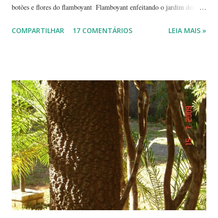
botões e flores do flamboyant Flamboyant enfeitando o jardim do
Tribunal de Justiça, em Brasília. Flamboyant, espelho d'água e
COMPARTILHAR
17 COMENTÁRIOS
LEIA MAIS »
fachada do TJ. Flores e galhos retorcidos do flamboyant. Flores do
flamboyant - Veja, logo abaixo, esta foto em uma tomada mais
próxima. Sempre quis clicar as flores de um flamboyant bem de
perto. Não são belas? Flamboyant alaranjado - Três ou quatro
árvores dando as boas vindas na entrada de uma lanchonete, na
rodovia que liga Goiânia a Brasília ( Lanchonete Jerivá ).
Flamboyants do Jerivá Flamboyant amarelo - Este está em Brasília,
logo depois da Ponte das Garças - conhecida como 'a ponte do
(Conjunto Comercial) Gilberto Salomão', no sentid...