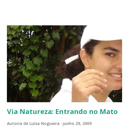
Vou, numa segunda etapa, mostrar também suas flores já abertas e,
depois, a reprodução através, apenas, de uma folha. Flor es fechadas
da planta folha-santa. Ao fundo: Agave Cachos de uma planta da
família das crassuláceas - Folha-santa. Ao fundo: Agave, dracena e
palmeira açaí. Folha-santa ( Bryophyllum calycinum ). Família das
crassuláceas. Sua reprodução é bem fácil: de qualquer pedaço de
algum galho podem nascer várias mudas. Uma só muda em pouco
tempo transforma-se em uma moita. É uma planta medicinal. ...
Via Natureza: Entrando no Mato
Autoria de
Luísa Nogueira
junho 29, 2009