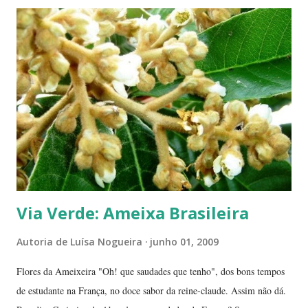
beleza e seus frutos não apenas no Natal. Seus grãos, brilhantes como
jóias preciosas, estão presentes na ceia de réveillon. Sim, eles nos
remetem a alegres brincadeiras - por muitos levadas a sério: São
guardados em carteiras, deixados sob os pratos e por aí vai ... E,
dizem, é um sinal de boa sorte para o ano que começa. Caramboleira -
Quer um Natal bem brasileiro? Use a imaginação, enfeitando su...
Via Verde: Ameixa Brasileira
Autoria de
Luísa Nogueira
junho 01, 2009
Flores da Ameixeira "Oh! que saudades que tenho", dos bons tempos
de estudante na França, no doce sabor da reine-claude. Assim não dá.