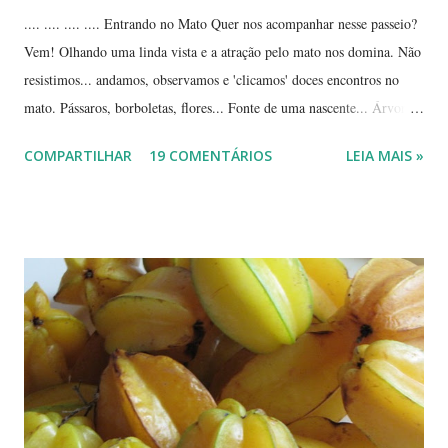
.... .... .... .... Entrando no Mato Quer nos acompanhar nesse passeio?
Vem! Olhando uma linda vista e a atração pelo mato nos domina. Não
resistimos... andamos, observamos e 'clicamos' doces encontros no
mato. Pássaros, borboletas, flores... Fonte de uma nascente... Árvores
tortuosas do cerrado e suas flores... Flores e folhas de variadas texturas
COMPARTILHAR
19 COMENTÁRIOS
LEIA MAIS »
e cores... Picão*... Mais flores... Muitas plantas, capim, pedras... Um
beija-flor... Água, mais flores e pedras... Um pássaro passeando...
Outros escondidos no meio do capim... E corujas.... ... --------------
*Picão? Ou carrapicho? É o mesmo? ... Estas fotos mostram trechos
de passeios no mato, em pleno cerrado, observando as pequenas coisas
à nossa volta, tão importantes mas às vezes tão esquecidas. Vamos
aproveitar as férias para curtir a natureza? ... ----------------------- ....
A moça que aparece na...