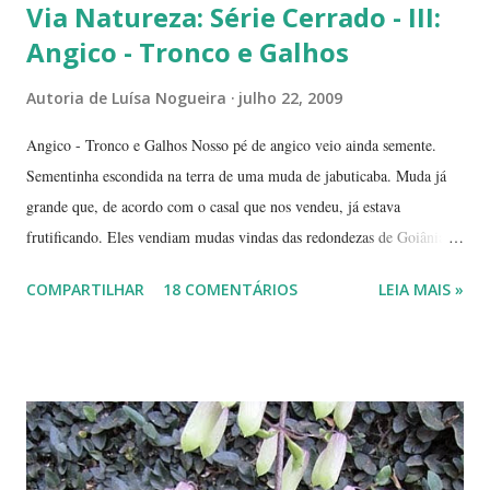
Via Natureza: Série Cerrado - III:
Angico - Tronco e Galhos
Autoria de
Luísa Nogueira
julho 22, 2009
Angico - Tronco e Galhos Nosso pé de angico veio ainda semente.
Sementinha escondida na terra de uma muda de jabuticaba. Muda já
grande que, de acordo com o casal que nos vendeu, já estava
frutificando. Eles vendiam mudas vindas das redondezas de Goiânia.
Isso há mais ou menos seis anos. Algumas semanas depois de termos
COMPARTILHAR
18 COMENTÁRIOS
LEIA MAIS »
plantado a jabuticabeira, com bastante cuidado, regando-a
abundantemente, um fiapinho comprido de uma planta nasceu.
Intrigada com aquela plantinha magricela, deixamos que ela ficasse.
Queríamos saber o que era. No retorno do casal, mostramos a
'compridinha' - que nessas alturas já estava do tamanho da
jabuticabeira. Foi aí que soubemos que tínhamos um pé de angico.
Eles nos disseram que de onde tinham plantado as mudas havia muito