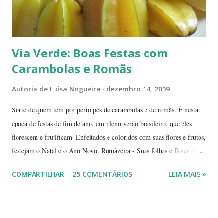
Via Verde: Boas Festas com
Carambolas e Romãs
Autoria de
Luísa Nogueira
dezembro 14, 2009
Sorte de quem tem por perto pés de carambolas e de romãs. É nesta
época de festas de fim de ano, em pleno verão brasileiro, que eles
florescem e frutificam. Enfeitados e coloridos com suas flores e frutos,
festejam o Natal e o Ano Novo. Romãzeira - Suas folhas e flores por
si só já fazem a festa: vão do verde claro ao verde escuro, passando
COMPARTILHAR
25 COMENTÁRIOS
LEIA MAIS »
por tons mesclados de rosa, amarelo e laranja. No meio das flores
aparecem pequenas bolas verdes, com cabinhos pendurados.
Verdadeiros sinos de Natal! A romãzeira compartilha conosco sua