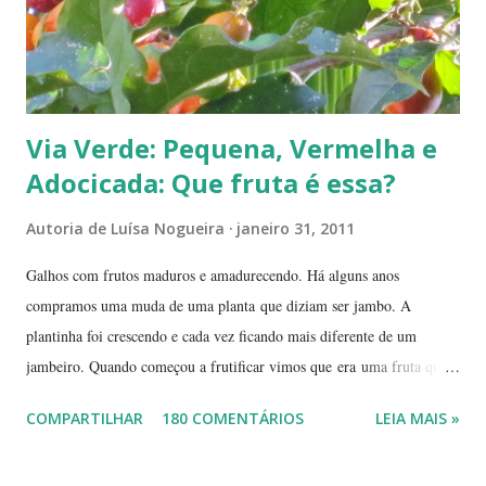
Via Verde: Pequena, Vermelha e
Adocicada: Que fruta é essa?
Autoria de
Luísa Nogueira
janeiro 31, 2011
Galhos com frutos maduros e amadurecendo. Há alguns anos
compramos uma muda de uma planta que diziam ser jambo. A
plantinha foi crescendo e cada vez ficando mais diferente de um
jambeiro. Quando começou a frutificar vimos que era uma fruta que
não conhecíamos. O pior é que ninguém da vizinhança conhecia. É
COMPARTILHAR
180 COMENTÁRIOS
LEIA MAIS »
pequena, tem mais ou menos um quarto do tamanho de um jambo,
vermelha e adocicada, quando madura. Você sabe que frutinha é essa?