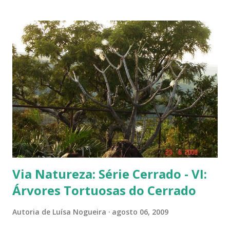
Árvore com tronco e galhos finos. Formato das folhas e frutinhas
amadurecendo. Que fruta é essa? Retiramos a pele de uma delas para
mostrar a polpa. A pele é bem fininha... Cada uma das
frutinhas possui duas sementes, parecendo uma semente dividida.
Duas frutinhas ao lado de um jambo. Essa foto foi feita ontem,
domingo, após a colheita. ----------------------------
Via Natureza: Série Cerrado - VI:
Árvores Tortuosas do Cerrado
Autoria de
Luísa Nogueira
agosto 06, 2009