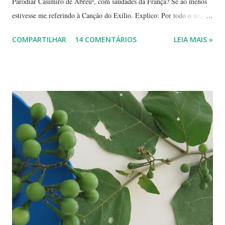
Parodiar Casimiro de Abreu¹, com saudades da França? Se ao menos
estivesse me referindo à Canção do Exílio. Explico: Por todo o mundo
há mais ou menos 150 espécies de ameixa.² Não tenho os dados
COMPARTILHAR
14 COMENTÁRIOS
LEIA MAIS »
precisos, mas é por aí. Na Europa existe uma grande quantidade delas,
variando em cor e sabor, dependendo da região. Uma das mais
conhecidas e saborosas é a reine-claude . Sabe aquela fruta que você
come uma, duas... e sempre pede bis? Tipo fruta-do-conde, manga-
coquinho, morango, amora - estou citando as que amo, claro. Em
Paris pode-se encontrar a reine-claude em quase todos os lugares, dos
supermercados às feiras livres. Foi em uma dessas feiras que a
conheci. Compramos muitas. Quando a experimentei... Ah! Como é
de-li-ci-o-sa! Comecei a degustá-las e só parei porque me contaram
uma 'historinha': a de um brasileiro que, a...