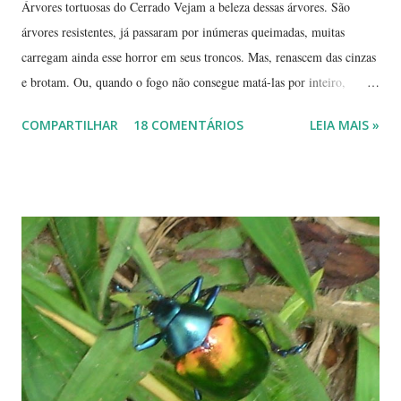
Árvores tortuosas do Cerrado Vejam a beleza dessas árvores. São
árvores resistentes, já passaram por inúmeras queimadas, muitas
carregam ainda esse horror em seus troncos. Mas, renascem das cinzas
e brotam. Ou, quando o fogo não consegue matá-las por inteiro,
seguem em frente, tentando se recompor, brotando novos galhos,
COMPARTILHAR
18 COMENTÁRIOS
LEIA MAIS »
novas flores e sempre novas sementes. É a esperança, em cada ano, de
não desaparecerem, de darem continuidade à sua espécie. Até quando
resistirão? Árvores tortuosas, flores e frutos exóticos, assim é a beleza
do Cerrado. O Cerrado é um dos biomas mais secos do Brasil. A
estação seca pode durar até 5 meses. Neste período o índice de
umidade relativa do ar chega, muitas vezes, no meio da tarde, a
índices inferiores a 15%. Por isto tantas queimadas acontecem entre
maio e setembro, período de estiagem. Um toco de cigarro ou algumas
brasas que ficaram de um pique-nique pode ser o começo de um
fogaréu. Há também os casos em que o fogo...