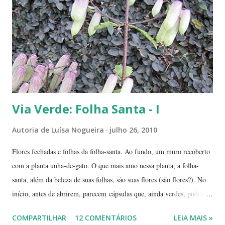
angiqueiro. Alguma sementinha viajou junto. Pensamos mudá-lo para
outro lugar. Mas ele foi ficando. Quanto mais crescia, mais difícil seria
deslocá-lo. Hoje ele continua lá, coladinho ao pé de jabuticaba,
fazendo sombra para ...
Via Verde: Folha Santa - I
Autoria de
Luísa Nogueira
julho 26, 2010
Flores fechadas e folhas da folha-santa. Ao fundo, um muro recoberto
com a planta unha-de-gato. O que mais amo nessa planta, a folha-
santa, além da beleza de suas folhas, são suas flores (são flores?). No
início, antes de abrirem, parecem cápsulas que, ainda verdes, podem
ser 'pipocadas', pois, ao apertá-las, emitem um ligeiro som de estouro.
COMPARTILHAR
12 COMENTÁRIOS
LEIA MAIS »
As fotos de hoje são de cachos de suas flores ainda amadurecendo.