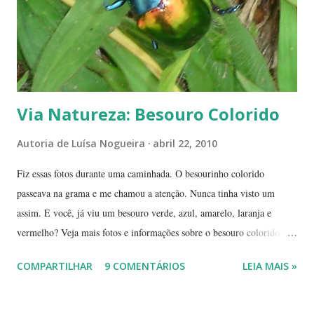
fogaréu. Há também os casos em que o fogo...
Via Natureza: Besouro Colorido
Autoria de
Luísa Nogueira
abril 22, 2010
Fiz essas fotos durante uma caminhada. O besourinho colorido
passeava na grama e me chamou a atenção. Nunca tinha visto um
assim. E você, já viu um besouro verde, azul, amarelo, laranja e
vermelho? Veja mais fotos e informações sobre o besouro colorido e a
visão cromática dos animais no post de sexta-feira do blog coletivo
COMPARTILHAR
9 COMENTÁRIOS
LEIA MAIS »
Terra, aquele abraço! ------------ Dia da Terra - Veja aqui . -----------
----------------