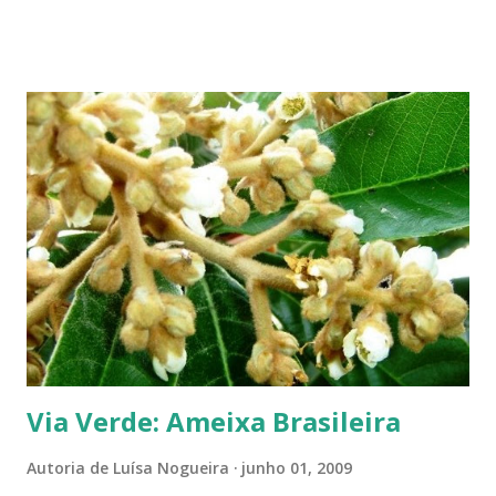
aparecem pequenas bolas verdes, com cabinhos pendurados.
Verdadeiros sinos de Natal! A romãzeira compartilha conosco sua
beleza e seus frutos não apenas no Natal. Seus grãos, brilhantes como
jóias preciosas, estão presentes na ceia de réveillon. Sim, eles nos
remetem a alegres brincadeiras - por muitos levadas a sério: São
guardados em carteiras, deixados sob os pratos e por aí vai ... E,
dizem, é um sinal de boa sorte para o ano que começa. Caramboleira -
Quer um Natal bem brasileiro? Use a imaginação, enfeitando su...
Via Verde: Ameixa Brasileira
Autoria de
Luísa Nogueira
junho 01, 2009