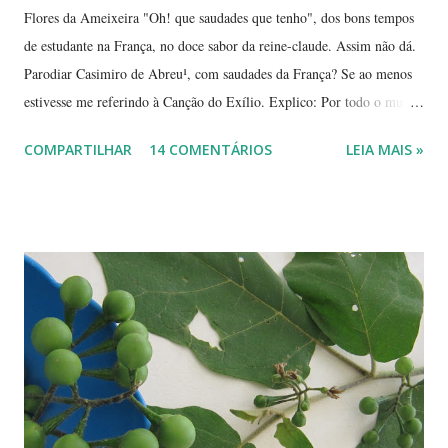
Flores da Ameixeira "Oh! que saudades que tenho", dos bons tempos
de estudante na França, no doce sabor da reine-claude. Assim não dá.
Parodiar Casimiro de Abreu¹, com saudades da França? Se ao menos
estivesse me referindo à Canção do Exílio. Explico: Por todo o mundo
há mais ou menos 150 espécies de ameixa.² Não tenho os dados
COMPARTILHAR
14 COMENTÁRIOS
LEIA MAIS »
precisos, mas é por aí. Na Europa existe uma grande quantidade delas,
variando em cor e sabor, dependendo da região. Uma das mais
conhecidas e saborosas é a reine-claude . Sabe aquela fruta que você
come uma, duas... e sempre pede bis? Tipo fruta-do-conde, manga-
coquinho, morango, amora - estou citando as que amo, claro. Em
Paris pode-se encontrar a reine-claude em quase todos os lugares, dos
supermercados às feiras livres. Foi em uma dessas feiras que a
conheci. Compramos muitas. Quando a experimentei... Ah! Como é
de-li-ci-o-sa! Comecei a degustá-las e só parei porque me contaram
uma 'historinha': a de um brasileiro que, a...