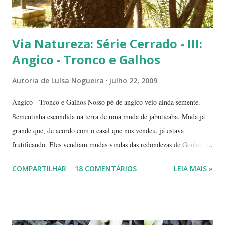
Via Natureza: Série Cerrado - III:
Angico - Tronco e Galhos
Autoria de
Luísa Nogueira
julho 22, 2009
Angico - Tronco e Galhos Nosso pé de angico veio ainda semente.
Sementinha escondida na terra de uma muda de jabuticaba. Muda já
grande que, de acordo com o casal que nos vendeu, já estava
frutificando. Eles vendiam mudas vindas das redondezas de Goiânia.
Isso há mais ou menos seis anos. Algumas semanas depois de termos
COMPARTILHAR
18 COMENTÁRIOS
LEIA MAIS »
plantado a jabuticabeira, com bastante cuidado, regando-a
abundantemente, um fiapinho comprido de uma planta nasceu.
Intrigada com aquela plantinha magricela, deixamos que ela ficasse.
Queríamos saber o que era. No retorno do casal, mostramos a