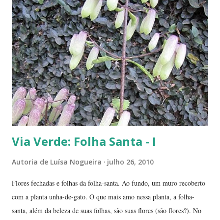
'compridinha' - que nessas alturas já estava do tamanho da
jabuticabeira. Foi aí que soubemos que tínhamos um pé de angico.
Eles nos disseram que de onde tinham plantado as mudas havia muito
angiqueiro. Alguma sementinha viajou junto. Pensamos mudá-lo para
outro lugar. Mas ele foi ficando. Quanto mais crescia, mais difícil seria
deslocá-lo. Hoje ele continua lá, coladinho ao pé de jabuticaba,
fazendo sombra para ...
Via Verde: Folha Santa - I
Autoria de
Luísa Nogueira
julho 26, 2010
Flores fechadas e folhas da folha-santa. Ao fundo, um muro recoberto
com a planta unha-de-gato. O que mais amo nessa planta, a folha-
santa, além da beleza de suas folhas, são suas flores (são flores?). No