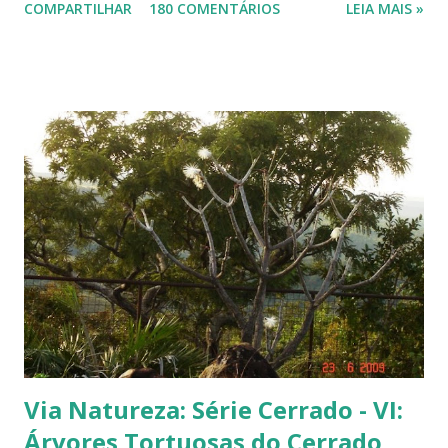
COMPARTILHAR
180 COMENTÁRIOS
LEIA MAIS »
pequena, tem mais ou menos um quarto do tamanho de um jambo,
vermelha e adocicada, quando madura. Você sabe que frutinha é essa?
Árvore com tronco e galhos finos. Formato das folhas e frutinhas
amadurecendo. Que fruta é essa? Retiramos a pele de uma delas para
mostrar a polpa. A pele é bem fininha... Cada uma das
frutinhas possui duas sementes, parecendo uma semente dividida.
Duas frutinhas ao lado de um jambo. Essa foto foi feita ontem,
domingo, após a colheita. ----------------------------
Via Natureza: Série Cerrado - VI:
Árvores Tortuosas do Cerrado