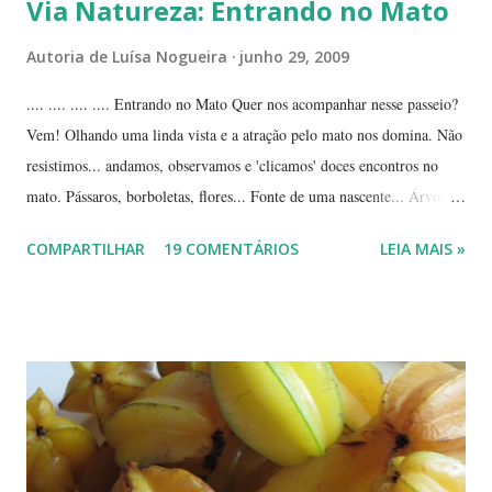
Via Natureza: Entrando no Mato
Autoria de
Luísa Nogueira
junho 29, 2009
.... .... .... .... Entrando no Mato Quer nos acompanhar nesse passeio?
Vem! Olhando uma linda vista e a atração pelo mato nos domina. Não
resistimos... andamos, observamos e 'clicamos' doces encontros no
mato. Pássaros, borboletas, flores... Fonte de uma nascente... Árvores
tortuosas do cerrado e suas flores... Flores e folhas de variadas texturas
COMPARTILHAR
19 COMENTÁRIOS
LEIA MAIS »
e cores... Picão*... Mais flores... Muitas plantas, capim, pedras... Um
beija-flor... Água, mais flores e pedras... Um pássaro passeando...
Outros escondidos no meio do capim... E corujas.... ... --------------
*Picão? Ou carrapicho? É o mesmo? ... Estas fotos mostram trechos
de passeios no mato, em pleno cerrado, observando as pequenas coisas
à nossa volta, tão importantes mas às vezes tão esquecidas. Vamos
aproveitar as férias para curtir a natureza? ... ----------------------- ....
A moça que aparece na...