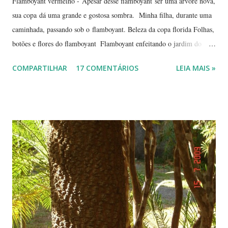
Flamboyant vermelho - Apesar desse flamboyant ser uma árvore nova,
sua copa dá uma grande e gostosa sombra. Minha filha, durante uma
caminhada, passando sob o flamboyant. Beleza da copa florida Folhas,
botões e flores do flamboyant Flamboyant enfeitando o jardim do
Tribunal de Justiça, em Brasília. Flamboyant, espelho d'água e
COMPARTILHAR
17 COMENTÁRIOS
LEIA MAIS »
fachada do TJ. Flores e galhos retorcidos do flamboyant. Flores do
flamboyant - Veja, logo abaixo, esta foto em uma tomada mais
próxima. Sempre quis clicar as flores de um flamboyant bem de
perto. Não são belas? Flamboyant alaranjado - Três ou quatro
árvores dando as boas vindas na entrada de uma lanchonete, na
rodovia que liga Goiânia a Brasília ( Lanchonete Jerivá ).
Flamboyants do Jerivá Flamboyant amarelo - Este está em Brasília,
logo depois da Ponte das Garças - conhecida como 'a ponte do
(Conjunto Comercial) Gilberto Salomão', no sentid...