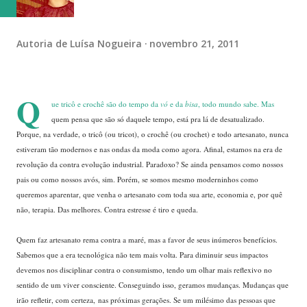
Autoria de
Luísa Nogueira
novembro 21, 2011
Q
ue tricô e crochê são do tempo da
vó
e da
bisa
, todo mundo sabe. Mas
quem pensa que são só daquele tempo, está pra lá de desatualizado.
Porque, na verdade, o tricô (ou tricot), o crochê (ou crochet) e todo artesanato, nunca
estiveram tão modernos e nas ondas da moda como agora. Afinal, estamos na era de
revolução da contra evolução industrial. Paradoxo? Se ainda pensamos como nossos
pais ou como nossos avós, sim. Porém, se somos mesmo moderninhos como
queremos aparentar, que venha o artesanato com toda sua arte, economia e, por quê
não, terapia. Das melhores. Contra estresse é tiro e queda.
Quem faz artesanato rema contra a maré, mas a favor de seus inúmeros benefícios.
Sabemos que a era tecnológica não tem mais volta. Para diminuir seus impactos
devemos nos disciplinar contra o consumismo, tendo um olhar mais reflexivo no
sentido de um viver consciente. Conseguindo isso, geramos mudanças. Mudanças que
irão refletir, com certeza, nas próximas gerações. Se um milésimo das pessoas que