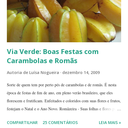
Via Verde: Boas Festas com
Carambolas e Romãs
Autoria de
Luísa Nogueira
dezembro 14, 2009
Sorte de quem tem por perto pés de carambolas e de romãs. É nesta
época de festas de fim de ano, em pleno verão brasileiro, que eles
florescem e frutificam. Enfeitados e coloridos com suas flores e frutos,
festejam o Natal e o Ano Novo. Romãzeira - Suas folhas e flores por
si só já fazem a festa: vão do verde claro ao verde escuro, passando
COMPARTILHAR
25 COMENTÁRIOS
LEIA MAIS »
por tons mesclados de rosa, amarelo e laranja. No meio das flores