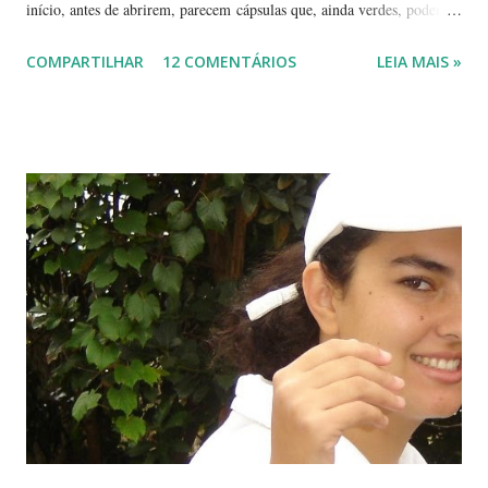
início, antes de abrirem, parecem cápsulas que, ainda verdes, podem
ser 'pipocadas', pois, ao apertá-las, emitem um ligeiro som de estouro.
COMPARTILHAR
12 COMENTÁRIOS
LEIA MAIS »
As fotos de hoje são de cachos de suas flores ainda amadurecendo.
Vou, numa segunda etapa, mostrar também suas flores já abertas e,
depois, a reprodução através, apenas, de uma folha. Flor es fechadas
da planta folha-santa. Ao fundo: Agave Cachos de uma planta da
família das crassuláceas - Folha-santa. Ao fundo: Agave, dracena e
palmeira açaí. Folha-santa ( Bryophyllum calycinum ). Família das
crassuláceas. Sua reprodução é bem fácil: de qualquer pedaço de
algum galho podem nascer várias mudas. Uma só muda em pouco
tempo transforma-se em uma moita. É uma planta medicinal. ...