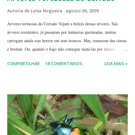
Autoria de
Luísa Nogueira
agosto 06, 2009
Árvores tortuosas do Cerrado Vejam a beleza dessas árvores. São
árvores resistentes, já passaram por inúmeras queimadas, muitas
carregam ainda esse horror em seus troncos. Mas, renascem das cinzas
e brotam. Ou, quando o fogo não consegue matá-las por inteiro,
seguem em frente, tentando se recompor, brotando novos galhos,
COMPARTILHAR
18 COMENTÁRIOS
LEIA MAIS »
novas flores e sempre novas sementes. É a esperança, em cada ano, de
não desaparecerem, de darem continuidade à sua espécie. Até quando
resistirão? Árvores tortuosas, flores e frutos exóticos, assim é a beleza
do Cerrado. O Cerrado é um dos biomas mais secos do Brasil. A
estação seca pode durar até 5 meses. Neste período o índice de
umidade relativa do ar chega, muitas vezes, no meio da tarde, a
índices inferiores a 15%. Por isto tantas queimadas acontecem entre
maio e setembro, período de estiagem. Um toco de cigarro ou algumas
brasas que ficaram de um pique-nique pode ser o começo de um