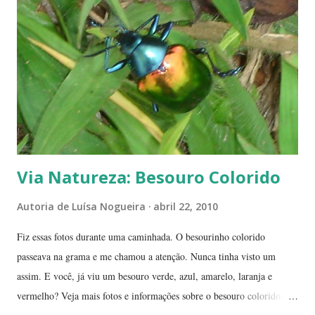
índices inferiores a 15%. Por isto tantas queimadas acontecem entre
maio e setembro, período de estiagem. Um toco de cigarro ou algumas
brasas que ficaram de um pique-nique pode ser o começo de um
fogaréu. Há também os casos em que o fogo...
Via Natureza: Besouro Colorido
Autoria de
Luísa Nogueira
abril 22, 2010
Fiz essas fotos durante uma caminhada. O besourinho colorido
passeava na grama e me chamou a atenção. Nunca tinha visto um
assim. E você, já viu um besouro verde, azul, amarelo, laranja e
vermelho? Veja mais fotos e informações sobre o besouro colorido e a