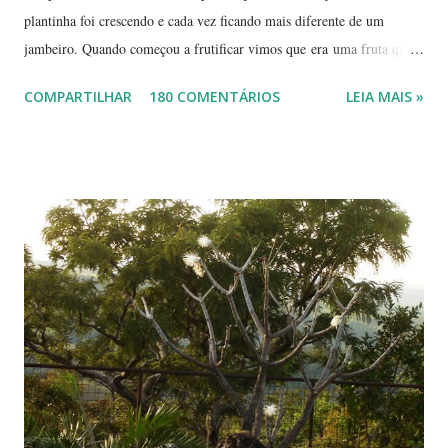
plantinha foi crescendo e cada vez ficando mais diferente de um
jambeiro. Quando começou a frutificar vimos que era uma fruta que
não conhecíamos. O pior é que ninguém da vizinhança conhecia. É
COMPARTILHAR
180 COMENTÁRIOS
LEIA MAIS »
pequena, tem mais ou menos um quarto do tamanho de um jambo,
vermelha e adocicada, quando madura. Você sabe que frutinha é essa?
Árvore com tronco e galhos finos. Formato das folhas e frutinhas
amadurecendo. Que fruta é essa? Retiramos a pele de uma delas para
mostrar a polpa. A pele é bem fininha... Cada uma das
frutinhas possui duas sementes, parecendo uma semente dividida.
Duas frutinhas ao lado de um jambo. Essa foto foi feita ontem,
domingo, após a colheita. ----------------------------