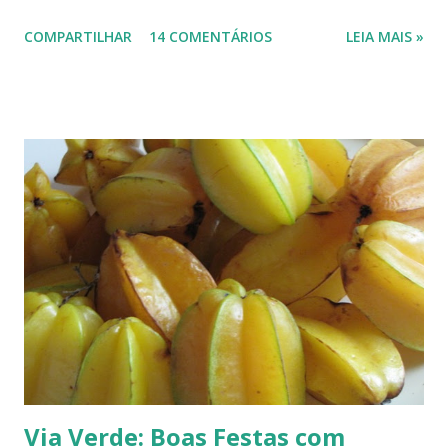
há mais ou menos 150 espécies de ameixa.² Não tenho os dados
COMPARTILHAR
14 COMENTÁRIOS
LEIA MAIS »
precisos, mas é por aí. Na Europa existe uma grande quantidade delas,
variando em cor e sabor, dependendo da região. Uma das mais
conhecidas e saborosas é a reine-claude . Sabe aquela fruta que você
come uma, duas... e sempre pede bis? Tipo fruta-do-conde, manga-
coquinho, morango, amora - estou citando as que amo, claro. Em
Paris pode-se encontrar a reine-claude em quase todos os lugares, dos
supermercados às feiras livres. Foi em uma dessas feiras que a
conheci. Compramos muitas. Quando a experimentei... Ah! Como é
de-li-ci-o-sa! Comecei a degustá-las e só parei porque me contaram
uma 'historinha': a de um brasileiro que, a...
Via Verde: Boas Festas com