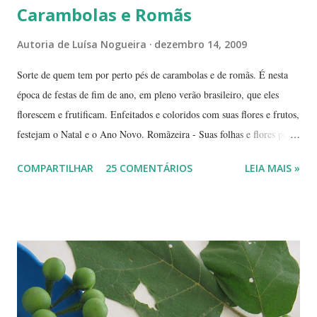
Carambolas e Romãs
Autoria de
Luísa Nogueira
dezembro 14, 2009
Sorte de quem tem por perto pés de carambolas e de romãs. É nesta
época de festas de fim de ano, em pleno verão brasileiro, que eles
florescem e frutificam. Enfeitados e coloridos com suas flores e frutos,
festejam o Natal e o Ano Novo. Romãzeira - Suas folhas e flores por
si só já fazem a festa: vão do verde claro ao verde escuro, passando
COMPARTILHAR
25 COMENTÁRIOS
LEIA MAIS »
por tons mesclados de rosa, amarelo e laranja. No meio das flores
aparecem pequenas bolas verdes, com cabinhos pendurados.
Verdadeiros sinos de Natal! A romãzeira compartilha conosco sua
beleza e seus frutos não apenas no Natal. Seus grãos, brilhantes como
jóias preciosas, estão presentes na ceia de réveillon. Sim, eles nos
remetem a alegres brincadeiras - por muitos levadas a sério: São
guardados em carteiras, deixados sob os pratos e por aí vai ... E,
dizem, é um sinal de boa sorte para o ano que começa. Caramboleira -