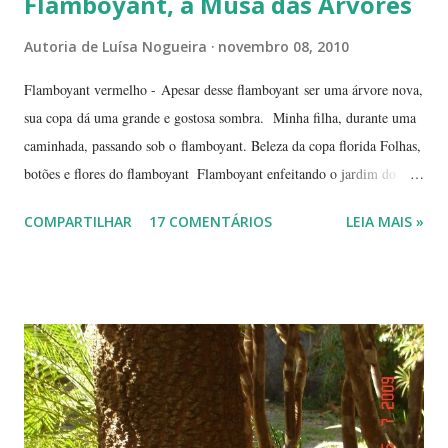
Flamboyant, a Musa das Árvores
Autoria de
Luísa Nogueira
novembro 08, 2010
Flamboyant vermelho - Apesar desse flamboyant ser uma árvore nova,
sua copa dá uma grande e gostosa sombra. Minha filha, durante uma
caminhada, passando sob o flamboyant. Beleza da copa florida Folhas,
botões e flores do flamboyant Flamboyant enfeitando o jardim do
Tribunal de Justiça, em Brasília. Flamboyant, espelho d'água e
COMPARTILHAR
17 COMENTÁRIOS
LEIA MAIS »
fachada do TJ. Flores e galhos retorcidos do flamboyant. Flores do
flamboyant - Veja, logo abaixo, esta foto em uma tomada mais
próxima. Sempre quis clicar as flores de um flamboyant bem de
perto. Não são belas? Flamboyant alaranjado - Três ou quatro
árvores dando as boas vindas na entrada de uma lanchonete, na
rodovia que liga Goiânia a Brasília ( Lanchonete Jerivá ).
Flamboyants do Jerivá Flamboyant amarelo - Este está em Brasília,
logo depois da Ponte das Garças - conhecida como 'a ponte do