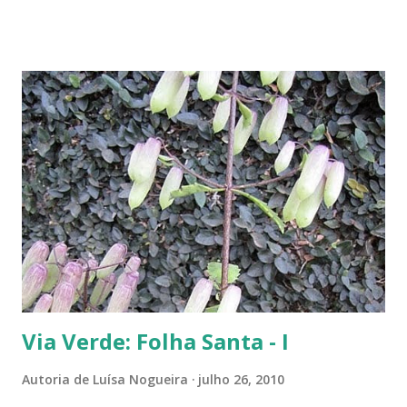
abundantemente, um fiapinho comprido de uma planta nasceu.
Intrigada com aquela plantinha magricela, deixamos que ela ficasse.
Queríamos saber o que era. No retorno do casal, mostramos a
'compridinha' - que nessas alturas já estava do tamanho da
jabuticabeira. Foi aí que soubemos que tínhamos um pé de angico.
Eles nos disseram que de onde tinham plantado as mudas havia muito
angiqueiro. Alguma sementinha viajou junto. Pensamos mudá-lo para
outro lugar. Mas ele foi ficando. Quanto mais crescia, mais difícil seria
deslocá-lo. Hoje ele continua lá, coladinho ao pé de jabuticaba,
fazendo sombra para ...
Via Verde: Folha Santa - I
Autoria de
Luísa Nogueira
julho 26, 2010