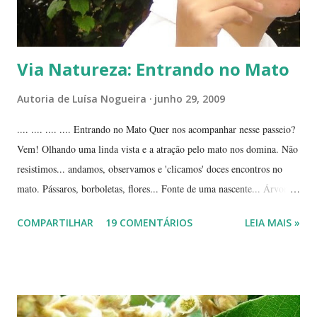
Via Natureza: Entrando no Mato
Autoria de
Luísa Nogueira
junho 29, 2009
.... .... .... .... Entrando no Mato Quer nos acompanhar nesse passeio?
Vem! Olhando uma linda vista e a atração pelo mato nos domina. Não
resistimos... andamos, observamos e 'clicamos' doces encontros no
mato. Pássaros, borboletas, flores... Fonte de uma nascente... Árvores
tortuosas do cerrado e suas flores... Flores e folhas de variadas texturas
COMPARTILHAR
19 COMENTÁRIOS
LEIA MAIS »
e cores... Picão*... Mais flores... Muitas plantas, capim, pedras... Um
beija-flor... Água, mais flores e pedras... Um pássaro passeando...
Outros escondidos no meio do capim... E corujas.... ... --------------
*Picão? Ou carrapicho? É o mesmo? ... Estas fotos mostram trechos
de passeios no mato, em pleno cerrado, observando as pequenas coisas