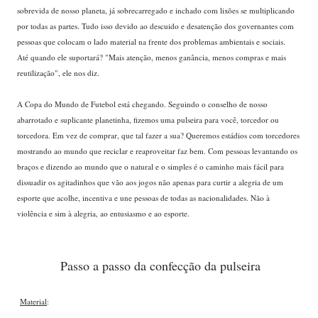
sobrevida de nosso planeta, já sobrecarregado e inchado com lixões se multiplicando
por todas as partes. Tudo isso devido ao descuido e desatenção dos governantes com
pessoas que colocam o lado material na frente dos problemas ambientais e sociais.
Até quando ele suportará? "Mais atenção, menos ganância, menos compras e mais
reutilização", ele nos diz.
A Copa do Mundo de Futebol está chegando. Seguindo o conselho de nosso
abarrotado e suplicante planetinha, fizemos uma pulseira para você, torcedor ou
torcedora. Em vez de comprar, que tal fazer a sua? Queremos estádios com torcedores
mostrando ao mundo que reciclar e reaproveitar faz bem. Com pessoas levantando os
braços e dizendo ao mundo que o natural e o simples é o caminho mais fácil para
dissuadir os agitadinhos que vão aos jogos não apenas para curtir a alegria de um
esporte que acolhe, incentiva e une pessoas de todas as nacionalidades. Não à
violência e sim à alegria, ao entusiasmo e ao esporte.
Passo a passo da confecção da pulseira
Material
: