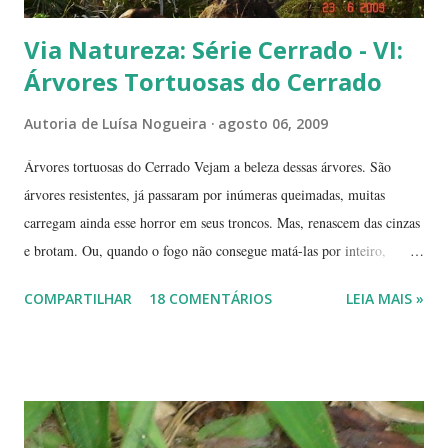
Via Natureza: Série Cerrado - VI:
Árvores Tortuosas do Cerrado
Autoria de
Luísa Nogueira
agosto 06, 2009
Árvores tortuosas do Cerrado Vejam a beleza dessas árvores. São
árvores resistentes, já passaram por inúmeras queimadas, muitas
carregam ainda esse horror em seus troncos. Mas, renascem das cinzas
e brotam. Ou, quando o fogo não consegue matá-las por inteiro,
seguem em frente, tentando se recompor, brotando novos galhos,
COMPARTILHAR
18 COMENTÁRIOS
LEIA MAIS »
novas flores e sempre novas sementes. É a esperança, em cada ano, de
não desaparecerem, de darem continuidade à sua espécie. Até quando
resistirão? Árvores tortuosas, flores e frutos exóticos, assim é a beleza
do Cerrado. O Cerrado é um dos biomas mais secos do Brasil. A
estação seca pode durar até 5 meses. Neste período o índice de
umidade relativa do ar chega, muitas vezes, no meio da tarde, a