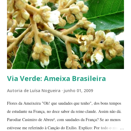
à nossa volta, tão importantes mas às vezes tão esquecidas. Vamos
aproveitar as férias para curtir a natureza? ... ----------------------- ....
A moça que aparece na...
Via Verde: Ameixa Brasileira
Autoria de
Luísa Nogueira
junho 01, 2009
Flores da Ameixeira "Oh! que saudades que tenho", dos bons tempos
de estudante na França, no doce sabor da reine-claude. Assim não dá.
Parodiar Casimiro de Abreu¹, com saudades da França? Se ao menos
estivesse me referindo à Canção do Exílio. Explico: Por todo o mundo