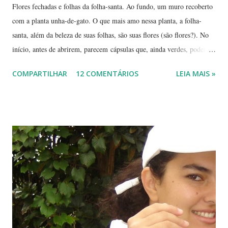
Flores fechadas e folhas da folha-santa. Ao fundo, um muro recoberto
com a planta unha-de-gato. O que mais amo nessa planta, a folha-
santa, além da beleza de suas folhas, são suas flores (são flores?). No
início, antes de abrirem, parecem cápsulas que, ainda verdes, podem
ser 'pipocadas', pois, ao apertá-las, emitem um ligeiro som de estouro.
COMPARTILHAR
12 COMENTÁRIOS
LEIA MAIS »
As fotos de hoje são de cachos de suas flores ainda amadurecendo.
Vou, numa segunda etapa, mostrar também suas flores já abertas e,
depois, a reprodução através, apenas, de uma folha. Flor es fechadas
da planta folha-santa. Ao fundo: Agave Cachos de uma planta da
família das crassuláceas - Folha-santa. Ao fundo: Agave, dracena e
palmeira açaí. Folha-santa ( Bryophyllum calycinum ). Família das
crassuláceas. Sua reprodução é bem fácil: de qualquer pedaço de
algum galho podem nascer várias mudas. Uma só muda em pouco
tempo transforma-se em uma moita. É uma planta medicinal. ...