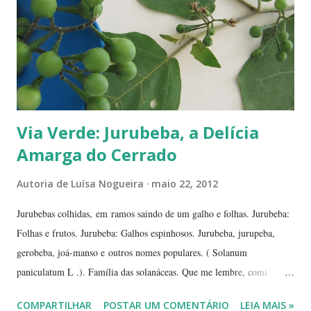
Quer um Natal bem brasileiro? Use a imaginação, enfeitando su...
Via Verde: Jurubeba, a Delícia
Amarga do Cerrado
Autoria de
Luísa Nogueira
maio 22, 2012
Jurubebas colhidas, em ramos saindo de um galho e folhas. Jurubeba:
Folhas e frutos. Jurubeba: Galhos espinhosos. Jurubeba, jurupeba,
gerobeba, joá-manso e outros nomes populares. ( Solanum
paniculatum L .). Família das solanáceas. Que me lembre, comi
jurubeba uma única vez, na chácara de uma amiga, perto de
COMPARTILHAR
POSTAR UM COMENTÁRIO
LEIA MAIS »
Hidrolândia, interior de