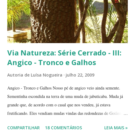
(Conjunto Comercial) Gilberto Salomão', no sentid...
Via Natureza: Série Cerrado - III:
Angico - Tronco e Galhos
Autoria de
Luísa Nogueira
julho 22, 2009
Angico - Tronco e Galhos Nosso pé de angico veio ainda semente.
Sementinha escondida na terra de uma muda de jabuticaba. Muda já
grande que, de acordo com o casal que nos vendeu, já estava
frutificando. Eles vendiam mudas vindas das redondezas de Goiânia.
Isso há mais ou menos seis anos. Algumas semanas depois de termos
COMPARTILHAR
18 COMENTÁRIOS
LEIA MAIS »
plantado a jabuticabeira, com bastante cuidado, regando-a