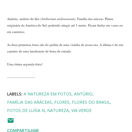
Antúrio, antúrio-de-flor (
Anthurium andraeanum
). Família das aráceas. Planta
originária da América do Sul, podendo atingir até 1 metro. Ficam lindas em vasos ou
em canteiros.
....
As duas primeiras fotos são do jardim de uma vizinha de nossa rua. A última é de um
canteiro de uma lanchonete de beira de estrada.
....
Uma ótima segunda-feira!
...
------------------------
LABELS:
A NATUREZA EM FOTOS
ANTÚRIO
FAMÍLIA DAS ARÁCEAS
FLORES
FLORES DO BRASIL
FOTOS DE LUÍSA N
NATUREZA
VIA VERDE
COMPARTILHAR