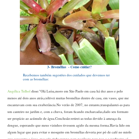
3- Bromélias - Como cuidar?
...
Recebemos também sugestões dos cuidados que devemos ter
com as bromélias:
....
Angélica Tulhol
disse:"Olá Luísa,moro em São Paulo em casa há dez anos e pelo
menos até dois anos atrás,cultivei muitas bromélias dentro de casa, em vasos, que me
encantavam com sua exuberância.No verão de 2007, no entanto,transpalantei-as para
um canteiro no jardim e, com a chuva, foram ficando encharcadas,dado seu formato
ser propício ao acúmulo de água.Conclusão:retirei-as todas devido à ameaça da
dengue, esperando que meus vizinhos tivessem agido da mesma forma.Havia lido em
algum lugar que para evitar o mosquito em bromélias deveria por pó de café no miolo
que concentra a água, mas não tinha tempo nem paciência para isso e o jardineiro só