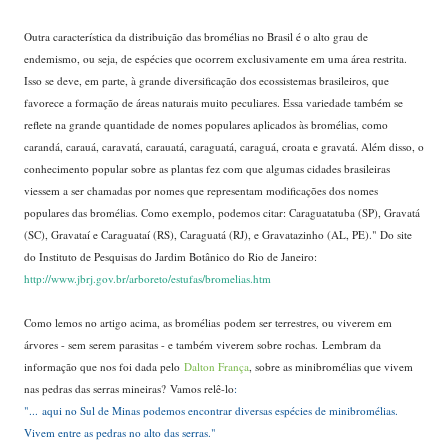
Outra característica da distribuição das bromélias no Brasil é o alto grau de
endemismo, ou seja, de espécies que ocorrem exclusivamente em uma área restrita.
Isso se deve, em parte, à grande diversificação dos ecossistemas brasileiros, que
favorece a formação de áreas naturais muito peculiares. Essa variedade também se
reflete na grande quantidade de nomes populares aplicados às bromélias, como
carandá, carauá, caravatá, carauatá, caraguatá, caraguá, croata e gravatá. Além disso, o
conhecimento popular sobre as plantas fez com que algumas cidades brasileiras
viessem a ser chamadas por nomes que representam modificações dos nomes
populares das bromélias. Como exemplo, podemos citar: Caraguatatuba (SP), Gravatá
(SC), Gravataí e Caraguataí (RS), Caraguatá (RJ), e Gravatazinho (AL, PE)." Do site
do Instituto de Pesquisas do Jardim Botânico do Rio de Janeiro:
http://www.jbrj.gov.br/arboreto/estufas/bromelias.htm
....
Como lemos no artigo acima, as bromélias podem ser terrestres, ou viverem em
árvores - sem serem parasitas - e também viverem sobre rochas. Lembram da
informação que nos foi dada pelo
Dalton França
, sobre as minibromélias que vivem
nas pedras das serras mineiras? Vamos relê-lo
:
"... aqui no Sul de Minas podemos encontrar diversas espécies de minibromélias.
Vivem entre as pedras no alto das serras."
...