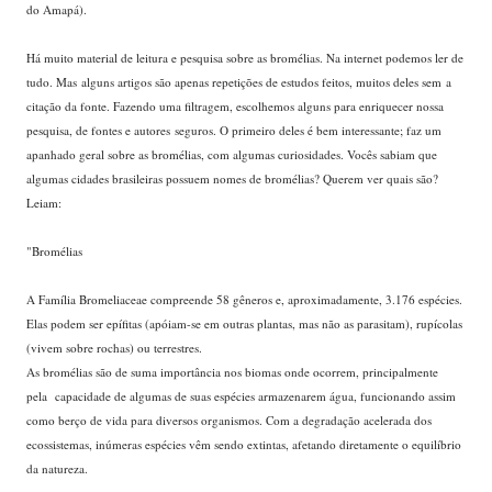
do Amapá).
Há muito material de leitura e pesquisa sobre as bromélias. Na internet podemos ler de
tudo. Mas alguns artigos são apenas repetições de estudos feitos, muitos deles sem a
citação da fonte. Fazendo uma filtragem, escolhemos alguns para enriquecer nossa
pesquisa, de fontes e autores seguros. O primeiro deles é bem interessante; faz um
apanhado geral sobre as bromélias, com algumas curiosidades. Vocês sabiam que
algumas cidades brasileiras possuem nomes de bromélias? Querem ver quais são?
Leiam:
"Bromélias
A Família Bromeliaceae compreende 58 gêneros e, aproximadamente, 3.176 espécies.
Elas podem ser epífitas (apóiam-se em outras plantas, mas não as parasitam), rupícolas
(vivem sobre rochas) ou terrestres.
As bromélias são de suma importância nos biomas onde ocorrem, principalmente
pela capacidade de algumas de suas espécies armazenarem água, funcionando assim
como berço de vida para diversos organismos. Com a degradação acelerada dos
ecossistemas, inúmeras espécies vêm sendo extintas, afetando diretamente o equilíbrio
da natureza.