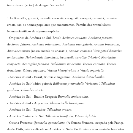
transmisssor (vetor) da dengue.Vamos lá?
1.1- Bromélia, gravatá, carandá, caravatá, caraguatá, caraguá, carauatá, carauá e
croata, são os nomes populares que encontramos. Família das bromeliáceas.
Nomes científicos de algumas espécies:
- Originárias da América do Sul, Brasil:
Aechmea caudata, Aechmea fasciata,
Aechmea fulgens, Aechmea orlandiana, Aechmea triangularis, Ananas bracteatus,
Ananas comusus
(nosso ananás ou abacaxi),
Ananas comusus 'Variegatus',Bromelia
antiacantha, Hohenbergia blanchetii, Neoregelia caroline 'Tricolor', Neorégelia
compacta, Neoregelia farinosa, Nidularium innocentii, Vriesea carinata, Vriesea
fosteriana, Vriesea gigantea, Vriesea hieroglyphica e Vriesia imperialis.
-América do Sul - Brasil, Bolívia e Argentina:
Aechmea distinchantha.
- América do Sul (vários países):
Billbergia pyramidalis 'Variegata', Tillandsia
gardneri, Tillandsia stricta.
-
América do Sul - Brasil e Uruguai:
Bromelia antiacantha.
- América do Sul - Argentina
: Abromeitiella lorentziana.
-
América do Sul - Equador:
Tillandsia cyanea.
- América Central e do Sul:
Tillandsia tenuifolia, Vriesea hybrida
.
- Guiana Francesa:
Quesnelia quesneliana.
(A Guiana Francesa, ocupada pela França
desde 1946, está localizada na América do Sul e faz fronteira com o estado brasileiro