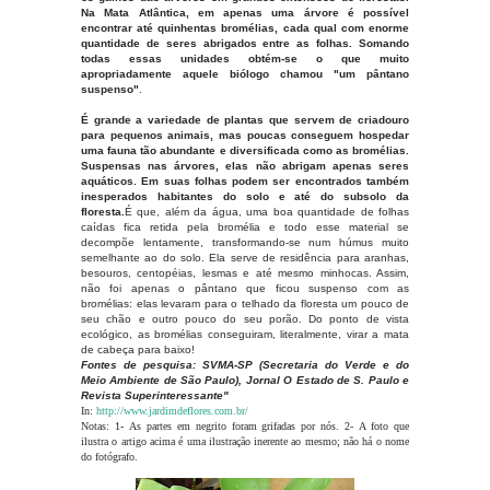
Na Mata Atlântica, em apenas uma árvore é possível
encontrar até quinhentas bromélias, cada qual com enorme
quantidade de seres abrigados entre as folhas. Somando
todas essas unidades obtém-se o que muito
apropriadamente aquele biólogo chamou "um pântano
suspenso"
.
É grande a variedade de plantas que servem de criadouro
para pequenos animais, mas poucas conseguem hospedar
uma fauna tão abundante e diversificada como as bromélias.
Suspensas nas árvores, elas não abrigam apenas seres
aquáticos. Em suas folhas podem ser encontrados também
inesperados habitantes do solo e até do subsolo da
floresta.
É que, além da água, uma boa quantidade de folhas
caídas fica retida pela bromélia e todo esse material se
decompõe lentamente, transformando-se num húmus muito
semelhante ao do solo. Ela serve de residência para aranhas,
besouros, centopéias, lesmas e até mesmo minhocas. Assim,
não foi apenas o pântano que ficou suspenso com as
bromélias: elas levaram para o telhado da floresta um pouco de
seu chão e outro pouco do seu porão. Do ponto de vista
ecológico, as bromélias conseguiram, literalmente, virar a mata
de cabeça para baixo!
Fontes de pesquisa: SVMA-SP (Secretaria do Verde e do
Meio Ambiente de São Paulo), Jornal O Estado de S. Paulo e
Revista Superinteressante"
In:
http://www.jardimdeflores.com.br/
Notas: 1- As partes em negrito foram grifadas por nós. 2- A foto que
ilustra o artigo acima é uma ilustração inerente ao mesmo; não há o nome
do fotógrafo.