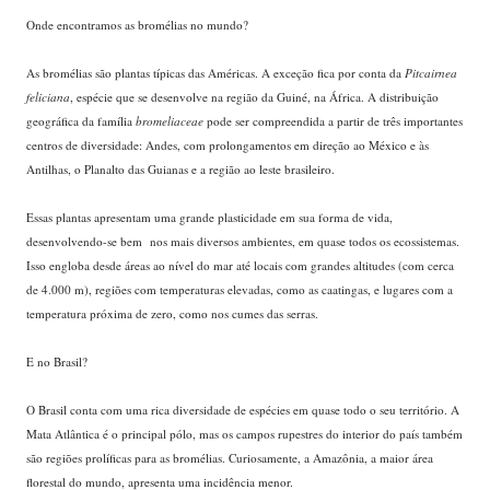
Onde encontramos as bromélias no mundo?
As bromélias são plantas típicas das Américas. A exceção fica por conta da
Pitcairnea
feliciana
, espécie que se desenvolve na região da Guiné, na África. A distribuição
geográfica da família
bromeliaceae
pode ser compreendida a partir de três importantes
centros de diversidade: Andes, com prolongamentos em direção ao México e às
Antilhas, o Planalto das Guianas e a região ao leste brasileiro.
Essas plantas apresentam uma grande plasticidade em sua forma de vida,
desenvolvendo-se bem nos mais diversos ambientes, em quase todos os ecossistemas.
Isso engloba desde áreas ao nível do mar até locais com grandes altitudes (com cerca
de 4.000 m), regiões com temperaturas elevadas, como as caatingas, e lugares com a
temperatura próxima de zero, como nos cumes das serras.
E no Brasil?
O Brasil conta com uma rica diversidade de espécies em quase todo o seu território. A
Mata Atlântica é o principal pólo, mas os campos rupestres do interior do país também
são regiões prolíficas para as bromélias. Curiosamente, a Amazônia, a maior área
florestal do mundo, apresenta uma incidência menor.