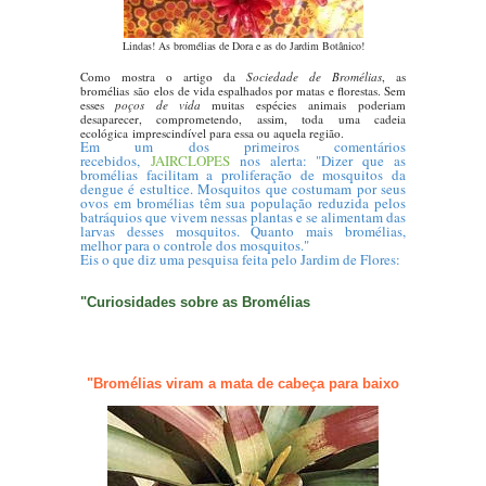
Lindas! As bromélias de Dora e as do Jardim Botânico!
....
Como mostra o artigo da
Sociedade de Bromélias
, as
bromélias são elos de vida espalhados por matas e florestas. Sem
esses
poços de vida
muitas espécies animais poderiam
desaparecer, comprometendo, assim, toda uma cadeia
ecológica imprescindível para essa ou aquela região.
Em um dos primeiros comentários
recebidos,
JAIRCLOPE
S
nos alerta: "Dizer que as
bromélias facilitam a proliferação de mosquitos da
dengue é estultice. Mosquitos que costumam por seus
ovos em bromélias têm sua população reduzida pelos
batráquios que vivem nessas plantas e se alimentam das
larvas desses mosquitos. Quanto mais bromélias,
melhor para o controle dos mosquitos."
Eis o que diz uma pesquisa feita pelo Jardim de Flores:
"Curiosidades sobre as Bromélias
.
"Bromélias viram a mata de cabeça para baixo
..