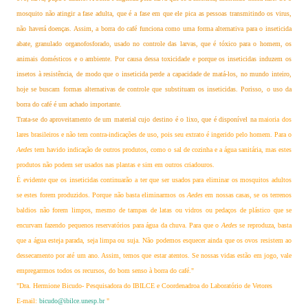
mosquito não atingir a fase adulta, que é a fase em que ele pica as pessoas transmitindo os virus,
não haverá doenças. Assim, a borra do café funciona como uma forma alternativa para o inseticida
abate, granulado organofosforado, usado no controle das larvas, que é tóxico para o homem, os
animais domésticos e o ambiente. Por causa dessa toxicidade e porque os inseticidas induzem os
insetos à resistência, de modo que o inseticida perde a capacidade de matá-los, no mundo inteiro,
hoje se buscam formas alternativas de controle que substituam os inseticidas. Porisso, o uso da
borra do café é um achado importante.
Trata-se do aproveitamento de um material cujo destino é o lixo, que é disponível na
maioria dos
lares brasileiros e não tem contra-indicações de uso, pois seu extrato é ingerido pelo homem. Para o
Aedes
tem havido indicação de outros produtos, como o sal de cozinha e a água sanitária, mas estes
produtos não podem ser usados nas plantas e sim em outros criadouros.
É evidente que os inseticidas continuarão a ter que ser usados para eliminar os mosquitos adultos
se estes forem produzidos. Porque não basta eliminarmos os
Aedes
em nossas casas, se os terrenos
baldios não forem limpos, mesmo de tampas de latas ou vidros ou pedaços de plástico que se
encurvam fazendo pequenos reservatórios para água da chuva. Para que o
Aedes
se reproduza, basta
que a água esteja parada, seja limpa ou suja. Não podemos esquecer ainda que os ovos resistem ao
dessecamento por até um ano. Assim, temos que estar atentos. Se nossas vidas estão em jogo, vale
empregarrmos todos os recursos, do bom senso à borra do café."
"Dra. Hermione Bicudo- Pesquisadora do IBILCE e Coordenadroa do Laboratório de Vetores
E-mail:
bicudo@ibilce.unesp.br
"