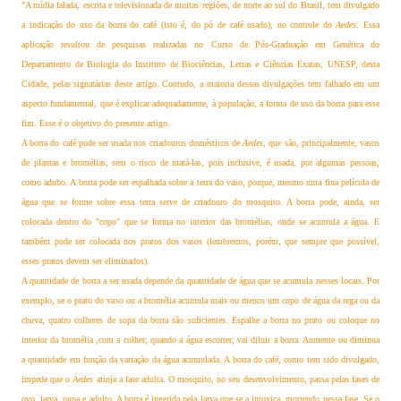
"A mídia falada, escrita e televisionada de muitas regiões, de norte ao sul do Brasil, tem divulgado
a indicação do uso da borra do café (isto é, do pó de café usado), no controle do
Aedes
. Essa
aplicação resultou de pesquisas realizadas no Curso de Pós-Graduação em Genética do
Departamento de Biologia do Instituto de Biociências, Letras e Ciências Exatas, UNESP, desta
Cidade, pelas signatárias deste artigo.
Contudo, a maioria dessas divulgações tem falhado em um
aspecto fundamental, que é explicar adequadamente, à população, a forma de uso da borra para esse
fim. Esse é o objetivo do presente artigo.
A borra do café pode ser usada nos criadouros domésticos de
Aedes
, que são, principalmente, vasos
de plantas e bromélias, sem o risco de matá-las, pois inclusive, é usada, por algumas pessoas,
como adubo. A borra pode ser espalhada sobre a terra do vaso, porque, mesmo uma fina película de
água que se forme sobre essa terra serve de criadouro do mosquito. A borra pode, ainda, ser
colocada dentro do "copo" que se forma no interior das bromélias, onde se acumula a água. E
também pode ser colocada nos pratos dos vasos (lembremos, porém, que sempre que possível,
esses pratos devem ser eliminados).
A quantidade de borra a ser usada depende da quantidade de água que se acumula nesses locais. Por
exemplo, se o prato do vaso ou a bromélia acumula mais ou menos um copo de água da rega ou da
chuva, quatro colheres de sopa da borra são suficientes. Espalhe a borra no prato ou coloque no
interior da bromélia ,com a colher; quando a água escorrer, vai diluir a borra. Aumente ou diminua
a quantidade em função da variação da água acumulada. A borra do café, como tem sido divulgado,
impede que o
Aedes
atinja a fase adulta. O mosquito, no seu desenvolvimento, passa pelas fases de
ovo, larva, pupa e adulto. A borra é ingerida pela larva que se a intoxica, morrendo nessa fase. Se o