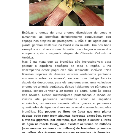
Exóticas e donas de uma enorme diversidade de cores e
tamanhos, as bromélias definitivamente conquistaram seu
espaço nos projetos de paisagismo. E não é de agora que a
planta ganhou destaque no Brasil e no mundo. Um dos bons
exemplos é o abacaxi, uma bromélia que chegou à mesa dos
europeus após a segunda viagem de Cristovão Colombo à
América.
Mas é na mata que as bromélias são imprescindíveis para
garantir o equilíbrio ecológico de toda a região. E no
desempenho desse papel eles são, realmente, incríveis. "Nas
florestas tropicais da América existem verdadeiros pântanos
suspensos sobre as árvores", escreveu um biólogo francês
depois da descoberta, para ele surpreendente: uma variedade
enorme de animais aquáticos, típicos habitantes de pântanos e
lagoas, consegue viver a 30 metros de altura, junto às copas
das árvores. Desde microscópicos protozoários e larvas de
insetos até pequenos vertebrados, como os sapinhos
arborícolas, sobrevivem naquela altura graças a pequenas
quantidades de água de chuva ou de orvalho acumuladas pelas
bromélias.
São poucos os litros de água que uma planta
dessas pode reter (com algumas honrosas exceções, como
a Vriesia gigantea, por exemplo, que chega a conter 4 litros
de água na roseta foliar), mas existem centenas de milhões
(isso mesmo: centenas de milhões) de bromélias povoando
os galhos das árvores em grandes extensões de florestas.