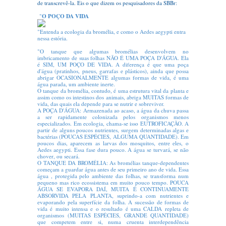
de transcrevê-la. Eis o que dizem os pesquisadores da SBBr:
...
O POÇO DA VIDA
"
"Entenda a ecologia da bromélia, e como o Aedes aegypti entra
nessa estória.
"O tanque que algumas bromélias desenvolvem no
imbricamento de suas folhas NÃO É UMA POÇA D'ÁGUA. Ela
é SIM, UM POÇO DE VIDA. A diferença é que uma poça
d'água (pratinhos, pneus, garrafas e plásticos), ainda que possa
abrigar OCASIONALMENTE algumas formas de vida, é uma
água parada, um ambiente inerte.
O tanque da bromélia, contudo, é uma estrutura vital da planta e
assim como os intestinos dos animais, abriga MUITAS formas de
vida, das quais ela depende para se nutrir e sobreviver.
A POÇA D'ÁGUA: Armazenada ao acaso, a água da chuva passa
a ser rapidamente colonizada pelos organismos menos
especializados. Em ecologia, chama-se isso EUTROFICAÇÃO. A
partir de alguns poucos nutrientes, surgem determinadas algas e
bactérias (POUCAS ESPÉCIES, ALGUMA QUANTIDADE). Em
poucos dias, aparecem as larvas dos mosquitos, entre eles, o
Aedes aegypti. Essa fase dura pouco. A água se turvará, se não
chover, ou secará.
O TANQUE DA BROMÉLIA: As bromélias tanque-dependentes
começam a guardar água antes de seu primeiro ano de vida. Essa
água , protegida pelo ambiente das folhas, se transforma num
pequeno mas rico ecossistema em muito pouco tempo. POUCA
ÁGUA SE EVAPORA DAÍ, MUITA É CONTINUAMENTE
ABSORVIDA PELA PLANTA, suprindo-a com nutrientes e
evaporando pela superfície da folha. A sucessão de formas de
vida é muito intensa e o resultado é uma CALDA repleta de
organismos (MUITAS ESPÉCIES, GRANDE QUANTIDADE)
que competem entre si, numa cruenta interdependência