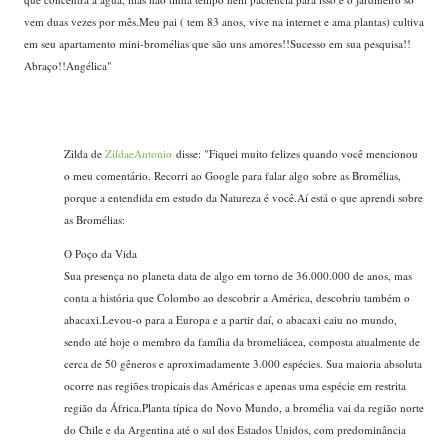
vem duas vezes por mês.Meu pai ( tem 83 anos, vive na internet e ama plantas) cultiva
em seu apartamento mini-bromélias que são uns amores!!Sucesso em sua pesquisa!!
Abraço!!Angélica"
Zilda de
ZildaeAntonio
disse: "Fiquei muito felizes quando você mencionou
o meu comentário. Recorri ao Google para falar algo sobre as Bromélias,
porque a entendida em estudo da Natureza é você.Aí está o que aprendi sobre
as Bromélias:
O Poço da Vida
Sua presença no planeta data de algo em torno de 36.000.000 de anos, mas
conta a história que Colombo ao descobrir a América, descobriu também o
abacaxi.Levou-o para a Europa e a partir daí, o abacaxi caiu no mundo,
sendo até hoje o membro da família da bromeliácea, composta atualmente de
cerca de 50 gêneros e aproximadamente 3.000 espécies. Sua maioria absoluta
ocorre nas regiões tropicais das Américas e apenas uma espécie em restrita
região da África.Planta típica do Novo Mundo, a bromélia vai da região norte
do Chile e da Argentina até o sul dos Estados Unidos, com predominância