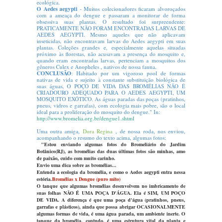
ecológica.
O Aedes aegypti
- Muitos colecionadores ficaram alvoroçados
com a ameaça do dengue e passaram a monitorar de forma
obsessiva suas plantas. O resultado foi surpreendente:
PRATICAMENTE NÃO FORAM ENCONTRADAS LARVAS DE
AEDES AEGYPTI. Mesmo aqueles que não aplicavam
inseticidas, não encontravam larvas do Aedes aegypti em suas
plantas. Coleções grandes e, especialmente aquelas situadas
próximo às florestas, não acusavam a presença do mosquito e,
quando eram encontradas larvas, pertenciam a mosquitos dos
gêneros Culex e Anopheles , nativos de nossa fauna.
CONCLUSÃO
: Habitado por um vigoroso pool de formas
nativas de vida e sujeito à constante substituição biológica de
suas águas, O POÇO DE VIDA DAS BROMÉLIAS NÃO É
CRIADOURO ADEQUADO PARA O AEDES AEGYPTI, UM
MOSQUITO EXÓTICO. As águas paradas das poças (pratinhos,
pneus, vidros e garrafas), com ecologia mais pobre, são o local
ideal para a proliferação do mosquito do dengue." In:
http://www.bromelia.org.br/dengue1.shtml
Uma outra amiga,
Dora Regina
, de nossa roda, nos enviou,
acompanhando o resumo do texto acima, algumas fotos:
...
"Estou enviando algumas fotos do Bromeliário do Jardim
Botânico(RJ), as bromélias das duas últimas fotos são minhas, amo
de paixão, cuido com muito carinho.
Envio uma dica sobre as bromélias...
Entenda a ecologia da bromélia, e como o Aedes aegypti entra nessa
estória.
Bromélias x Dengue (puro mito)
O tanque que algumas bromélias desenvolvem no imbricamento de
suas folhas NÃO É UMA POÇA D'ÁGUA. Ela é SIM, UM POÇO
DE VIDA. A diferença é que uma poça d'água (pratinhos, pneus,
garrafas e plásticos), ainda que possa abrigar OCASIONALMENTE
algumas formas de vida, é uma água parada, um ambiente inerte. O
tanque da bromélia, contudo, é uma estrutura vital da planta e