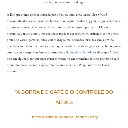
1.2- Aprendendo sobre a dengue
...
A Dengue é uma doença causada por vírus, ou seja, uma virose. Seu vírus é
transmitido através da picada da fêmea do mosquito Aedes Aegypti. Logo, a forma de
nos prevenirmos da dengue é não termos esse tal mosquito por perto. Ele - o
mosquito, deposita seus ovos em águas paradas em recipientes artificiais como pneus,
pratos de vasos, garrafas, latas, caixas d'água mal fechadas, piscinas sem a devida
manutenção e tudo que puder conter água parada. Uma das sugestões recebidas para o
combate ao mosquito refere-se à borra de café.
Angélica Tulhol
nos disse que "Havia
lido em algum lugar que para evitar o mosquito em bromélias deveria por pó de café
no miolo que concentra a água." Não é uma crendice. Pesquisadores da Unesp
relatam:
"A BORRA DO CAFÉ E O CONTROLE DO
AEDES
Hermione Bicudo e Alessandra Theodoro Laranja