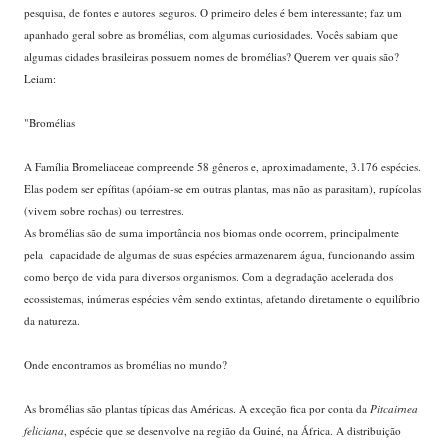
pesquisa, de fontes e autores seguros. O primeiro deles é bem interessante; faz um
apanhado geral sobre as bromélias, com algumas curiosidades. Vocês sabiam que
algumas cidades brasileiras possuem nomes de bromélias? Querem ver quais são?
Leiam:
"Bromélias
A Família Bromeliaceae compreende 58 gêneros e, aproximadamente, 3.176 espécies.
Elas podem ser epífitas (apóiam-se em outras plantas, mas não as parasitam), rupícolas
(vivem sobre rochas) ou terrestres.
As bromélias são de suma importância nos biomas onde ocorrem, principalmente
pela capacidade de algumas de suas espécies armazenarem água, funcionando assim
como berço de vida para diversos organismos. Com a degradação acelerada dos
ecossistemas, inúmeras espécies vêm sendo extintas, afetando diretamente o equilíbrio
da natureza.
Onde encontramos as bromélias no mundo?
As bromélias são plantas típicas das Américas. A exceção fica por conta da
Pitcairnea
feliciana
, espécie que se desenvolve na região da Guiné, na África. A distribuição