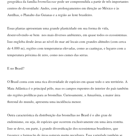
geográfica da família
bromeliaceae
pode ser compreendida a partir de três importantes
centros de diversidade: Andes, com prolongamentos em direção ao México e às
Antilhas, o Planalto das Guianas e a região ao leste brasileiro.
Essas plantas apresentam uma grande plasticidade em sua forma de vida,
desenvolvendo-se bem nos mais diversos ambientes, em quase todos os ecossistemas.
Isso engloba desde áreas ao nível do mar até locais com grandes altitudes (com cerca
de 4.000 m), regiões com temperaturas elevadas, como as caatingas, e lugares com a
temperatura próxima de zero, como nos cumes das serras.
E no Brasil?
O Brasil conta com uma rica diversidade de espécies em quase todo o seu território. A
Mata Atlântica é o principal pólo, mas os campos rupestres do interior do país também
são regiões prolíficas para as bromélias. Curiosamente, a Amazônia, a maior área
florestal do mundo, apresenta uma incidência menor.
Outra característica da distribuição das bromélias no Brasil é o alto grau de
endemismo, ou seja, de espécies que ocorrem exclusivamente em uma área restrita.
Isso se deve, em parte, à grande diversificação dos ecossistemas brasileiros, que
favorece a formação de áreas naturais muito peculiares. Essa variedade também se