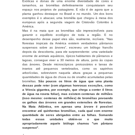
Exóticas e donas de uma enorme diversidade de cores e
tamanhos, as bromélias definitivamente conquistaram seu
espaço nos projetos de paisagismo. E não é de agora que a
planta ganhou destaque no Brasil e no mundo. Um dos bons
exemplos é o abacaxi, uma bromélia que chegou à mesa dos
europeus após a segunda viagem de Cristovão Colombo à
América.
Mas é na mata que as bromélias são imprescindíveis para
garantir o equilíbrio ecológico de toda a região. E no
desempenho desse papel eles são, realmente, incríveis. "Nas
florestas tropicais da América existem verdadeiros pântanos
suspensos sobre as árvores", escreveu um biólogo francês
depois da descoberta, para ele surpreendente: uma variedade
enorme de animais aquáticos, típicos habitantes de pântanos e
lagoas, consegue viver a 30 metros de altura, junto às copas
das árvores. Desde microscópicos protozoários e larvas de
insetos até pequenos vertebrados, como os sapinhos
arborícolas, sobrevivem naquela altura graças a pequenas
quantidades de água de chuva ou de orvalho acumuladas pelas
bromélias.
São poucos os litros de água que uma planta
dessas pode reter (com algumas honrosas exceções, como
a Vriesia gigantea, por exemplo, que chega a conter 4 litros
de água na roseta foliar), mas existem centenas de milhões
(isso mesmo: centenas de milhões) de bromélias povoando
os galhos das árvores em grandes extensões de florestas.
Na Mata Atlântica, em apenas uma árvore é possível
encontrar até quinhentas bromélias, cada qual com enorme
quantidade de seres abrigados entre as folhas. Somando
todas essas unidades obtém-se o que muito
apropriadamente aquele biólogo chamou "um pântano
suspenso"
.