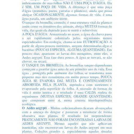
imbricamento de suas folhas NÃO É UMA POÇA D'ÁGUA. Ela
é SIM, UM POÇO DE VIDA. A diferença é que uma poça
d'água (pratinhos, pneus, garrafas e plásticos), ainda que possa
abrigar OCASIONALMENTE algumas formas de vida, é uma
água parada, um ambiente inerte.
O tanque da bromélia, contudo, é uma estrutura vital da planta e
assim como os intestinos dos animais, abriga MUITAS formas de
vida, das quais ela depende para se nutrir e sobreviver.
A POÇA D'ÁGUA: Armazenada ao acaso, a água da chuva passa
a ser rapidamente colonizada pelos organismos menos
especializados. Em ecologia, chama-se isso EUTROFICAÇÃO. A
partir de alguns poucos nutrientes, surgem determinadas algas e
bactérias (POUCAS ESPÉCIES, ALGUMA QUANTIDADE). Em
poucos dias, aparecem as larvas dos mosquitos, entre eles, o
Aedes aegypti. Essa fase dura pouco. A água se turvará, se não
chover, ou secará.
O TANQUE DA BROMÉLIA: As bromélias tanque-dependentes
começam a guardar água antes de seu primeiro ano de vida. Essa
água , protegida pelo ambiente das folhas, se transforma num
pequeno mas rico ecossistema em muito pouco tempo. POUCA
ÁGUA SE EVAPORA DAÍ, MUITA É CONTINUAMENTE
ABSORVIDA PELA PLANTA, suprindo-a com nutrientes e
evaporando pela superfície da folha. A sucessão de formas de
vida é muito intensa e o resultado é uma CALDA repleta de
organismos (MUITAS ESPÉCIES, GRANDE QUANTIDADE)
que competem entre si, numa cruenta interdependência
ecológica.
O Aedes aegypti
- Muitos colecionadores ficaram alvoroçados
com a ameaça do dengue e passaram a monitorar de forma
obsessiva suas plantas. O resultado foi surpreendente:
PRATICAMENTE NÃO FORAM ENCONTRADAS LARVAS DE
AEDES AEGYPTI. Mesmo aqueles que não aplicavam
inseticidas, não encontravam larvas do Aedes aegypti em suas
plantas. Coleções grandes e, especialmente aquelas situadas