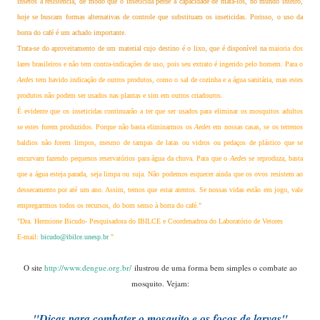
insetos à resistência, de modo que o inseticida perde a capacidade de matá-los, no mundo inteiro,
hoje se buscam formas alternativas de controle que substituam os inseticidas. Porisso, o uso da
borra do café é um achado importante.
Trata-se do aproveitamento de um material cujo destino é o lixo, que é disponível na
maioria dos
lares brasileiros e não tem contra-indicações de uso, pois seu extrato é ingerido pelo homem. Para o
Aedes
tem havido indicação de outros produtos, como o sal de cozinha e a água sanitária, mas estes
produtos não podem ser usados nas plantas e sim em outros criadouros.
É evidente que os inseticidas continuarão a ter que ser usados para eliminar os mosquitos adultos
se estes forem produzidos. Porque não basta eliminarmos os
Aedes
em nossas casas, se os terrenos
baldios não forem limpos, mesmo de tampas de latas ou vidros ou pedaços de plástico que se
encurvam fazendo pequenos reservatórios para água da chuva. Para que o
Aedes
se reproduza, basta
que a água esteja parada, seja limpa ou suja. Não podemos esquecer ainda que os ovos resistem ao
dessecamento por até um ano. Assim, temos que estar atentos. Se nossas vidas estão em jogo, vale
empregarrmos todos os recursos, do bom senso à borra do café."
"Dra. Hermione Bicudo- Pesquisadora do IBILCE e Coordenadroa do Laboratório de Vetores
E-mail:
bicudo@ibilce.unesp.br
"
....
O site
http://www.dengue.org.br/
ilustrou de uma forma bem simples o combate ao
mosquito. Vejam:
"Dicas para combater o mosquito e
os focos de larvas"