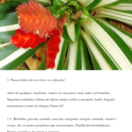
1- Nossas belas são
inocentes ou culpadas?
Antes de qualquer conclusão, vamos ver um pouco mais sobre as bromélias.
Sugerimos também a leitura de alguns artigos sobre o mosquito Aedes Aegypti,
transmisssor (vetor) da dengue.Vamos lá?
1.1- Bromélia, gravatá, carandá, caravatá, caraguatá, caraguá, carauatá, carauá e
croata, são os nomes populares que encontramos. Família das bromeliáceas.
Nomes científicos de algumas espécies: