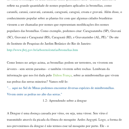
reflete na grande quantidade de nomes populares aplicados às bromélias, como
carandá, carauá, caravatá, carauatá, caraguatá, caraguá, croata e gravatá. Além disso, o
conhecimento popular sobre as plantas fez com que algumas cidades brasileiras
viessem a ser chamadas por nomes que representam modificações dos nomes
populares das bromélias. Como exemplo, podemos citar: Caraguatatuba (SP), Gravatá
(SC), Gravataí e Caraguataí (RS), Caraguatá (RJ), e Gravatazinho (AL, PE)." Do site
do Instituto de Pesquisas do Jardim Botânico do Rio de Janeiro:
http://www.jbrj.gov.br/arboreto/estufas/bromelias.htm
....
Como lemos no artigo acima, as bromélias podem ser terrestres, ou viverem em
árvores - sem serem parasitas - e também viverem sobre rochas. Lembram da
informação que nos foi dada pelo
Dalton França
, sobre as minibromélias que vivem
nas pedras das serras mineiras? Vamos relê-lo
:
"... aqui no Sul de Minas podemos encontrar diversas espécies de minibromélias.
Vivem entre as pedras no alto das serras."
...
1.2- Aprendendo sobre a dengue
...
A Dengue é uma doença causada por vírus, ou seja, uma virose. Seu vírus é
transmitido através da picada da fêmea do mosquito Aedes Aegypti. Logo, a forma de
nos prevenirmos da dengue é não termos esse tal mosquito por perto. Ele - o