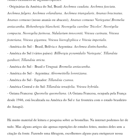
- Originárias da América do Sul, Brasil:
Aechmea caudata, Aechmea fasciata,
Aechmea fulgens, Aechmea orlandiana, Aechmea triangularis, Ananas bracteatus,
Ananas comusus
(nosso ananás ou abacaxi),
Ananas comusus 'Variegatus',Bromelia
antiacantha, Hohenbergia blanchetii, Neoregelia caroline 'Tricolor', Neorégelia
compacta, Neoregelia farinosa, Nidularium innocentii, Vriesea carinata, Vriesea
fosteriana, Vriesea gigantea, Vriesea hieroglyphica e Vriesia imperialis.
-América do Sul - Brasil, Bolívia e Argentina:
Aechmea distinchantha.
- América do Sul (vários países):
Billbergia pyramidalis 'Variegata', Tillandsia
gardneri, Tillandsia stricta.
-
América do Sul - Brasil e Uruguai:
Bromelia antiacantha.
- América do Sul - Argentina
: Abromeitiella lorentziana.
-
América do Sul - Equador:
Tillandsia cyanea.
- América Central e do Sul:
Tillandsia tenuifolia, Vriesea hybrida
.
- Guiana Francesa:
Quesnelia quesneliana.
(A Guiana Francesa, ocupada pela França
desde 1946, está localizada na América do Sul e faz fronteira com o estado brasileiro
do Amapá).
Há muito material de leitura e pesquisa sobre as bromélias. Na internet podemos ler de
tudo. Mas alguns artigos são apenas repetições de estudos feitos, muitos deles sem a
citação da fonte. Fazendo uma filtragem, escolhemos alguns para enriquecer nossa