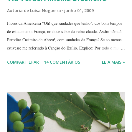
Autoria de
Luísa Nogueira
junho 01, 2009
Flores da Ameixeira "Oh! que saudades que tenho", dos bons tempos
de estudante na França, no doce sabor da reine-claude. Assim não dá.
Parodiar Casimiro de Abreu¹, com saudades da França? Se ao menos
estivesse me referindo à Canção do Exílio. Explico: Por todo o mundo
há mais ou menos 150 espécies de ameixa.² Não tenho os dados
COMPARTILHAR
14 COMENTÁRIOS
LEIA MAIS »
precisos, mas é por aí. Na Europa existe uma grande quantidade delas,
variando em cor e sabor, dependendo da região. Uma das mais
conhecidas e saborosas é a reine-claude . Sabe aquela fruta que você
come uma, duas... e sempre pede bis? Tipo fruta-do-conde, manga-
coquinho, morango, amora - estou citando as que amo, claro. Em
Paris pode-se encontrar a reine-claude em quase todos os lugares, dos
supermercados às feiras livres. Foi em uma dessas feiras que a
conheci. Compramos muitas. Quando a experimentei... Ah! Como é
de-li-ci-o-sa! Comecei a degustá-las e só parei porque me contaram