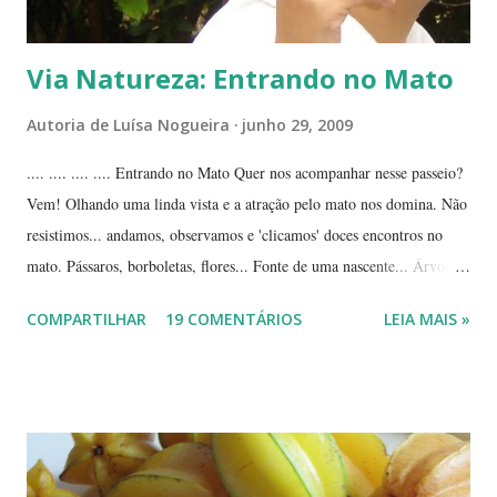
Via Natureza: Entrando no Mato
Autoria de
Luísa Nogueira
junho 29, 2009
.... .... .... .... Entrando no Mato Quer nos acompanhar nesse passeio?
Vem! Olhando uma linda vista e a atração pelo mato nos domina. Não
resistimos... andamos, observamos e 'clicamos' doces encontros no
mato. Pássaros, borboletas, flores... Fonte de uma nascente... Árvores
tortuosas do cerrado e suas flores... Flores e folhas de variadas texturas
COMPARTILHAR
19 COMENTÁRIOS
LEIA MAIS »
e cores... Picão*... Mais flores... Muitas plantas, capim, pedras... Um
beija-flor... Água, mais flores e pedras... Um pássaro passeando...
Outros escondidos no meio do capim... E corujas.... ... --------------
*Picão? Ou carrapicho? É o mesmo? ... Estas fotos mostram trechos
de passeios no mato, em pleno cerrado, observando as pequenas coisas
à nossa volta, tão importantes mas às vezes tão esquecidas. Vamos