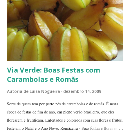
aproveitar as férias para curtir a natureza? ... ----------------------- ....
A moça que aparece na...
Via Verde: Boas Festas com
Carambolas e Romãs
Autoria de
Luísa Nogueira
dezembro 14, 2009
Sorte de quem tem por perto pés de carambolas e de romãs. É nesta
época de festas de fim de ano, em pleno verão brasileiro, que eles
florescem e frutificam. Enfeitados e coloridos com suas flores e frutos,
festejam o Natal e o Ano Novo. Romãzeira - Suas folhas e flores por