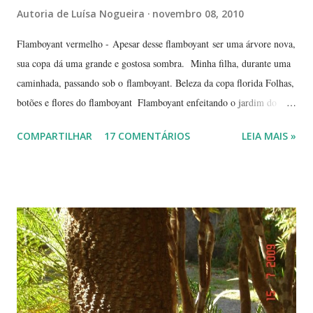
Autoria de
Luísa Nogueira
novembro 08, 2010
Flamboyant vermelho - Apesar desse flamboyant ser uma árvore nova,
sua copa dá uma grande e gostosa sombra. Minha filha, durante uma
caminhada, passando sob o flamboyant. Beleza da copa florida Folhas,
botões e flores do flamboyant Flamboyant enfeitando o jardim do
Tribunal de Justiça, em Brasília. Flamboyant, espelho d'água e
COMPARTILHAR
17 COMENTÁRIOS
LEIA MAIS »
fachada do TJ. Flores e galhos retorcidos do flamboyant. Flores do
flamboyant - Veja, logo abaixo, esta foto em uma tomada mais
próxima. Sempre quis clicar as flores de um flamboyant bem de
perto. Não são belas? Flamboyant alaranjado - Três ou quatro
árvores dando as boas vindas na entrada de uma lanchonete, na
rodovia que liga Goiânia a Brasília ( Lanchonete Jerivá ).
Flamboyants do Jerivá Flamboyant amarelo - Este está em Brasília,
logo depois da Ponte das Garças - conhecida como 'a ponte do
(Conjunto Comercial) Gilberto Salomão', no sentid...