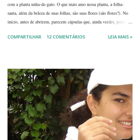
com a planta unha-de-gato. O que mais amo nessa planta, a folha-
santa, além da beleza de suas folhas, são suas flores (são flores?). No
início, antes de abrirem, parecem cápsulas que, ainda verdes, podem
ser 'pipocadas', pois, ao apertá-las, emitem um ligeiro som de estouro.
COMPARTILHAR
12 COMENTÁRIOS
LEIA MAIS »
As fotos de hoje são de cachos de suas flores ainda amadurecendo.
Vou, numa segunda etapa, mostrar também suas flores já abertas e,
depois, a reprodução através, apenas, de uma folha. Flor es fechadas
da planta folha-santa. Ao fundo: Agave Cachos de uma planta da
família das crassuláceas - Folha-santa. Ao fundo: Agave, dracena e
palmeira açaí. Folha-santa ( Bryophyllum calycinum ). Família das
crassuláceas. Sua reprodução é bem fácil: de qualquer pedaço de
algum galho podem nascer várias mudas. Uma só muda em pouco
tempo transforma-se em uma moita. É uma planta medicinal. ...