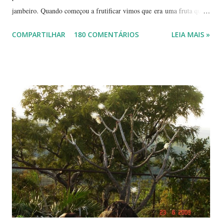
jambeiro. Quando começou a frutificar vimos que era uma fruta que
não conhecíamos. O pior é que ninguém da vizinhança conhecia. É
COMPARTILHAR
180 COMENTÁRIOS
LEIA MAIS »
pequena, tem mais ou menos um quarto do tamanho de um jambo,
vermelha e adocicada, quando madura. Você sabe que frutinha é essa?
Árvore com tronco e galhos finos. Formato das folhas e frutinhas
amadurecendo. Que fruta é essa? Retiramos a pele de uma delas para
mostrar a polpa. A pele é bem fininha... Cada uma das
frutinhas possui duas sementes, parecendo uma semente dividida.
Duas frutinhas ao lado de um jambo. Essa foto foi feita ontem,
domingo, após a colheita. ----------------------------