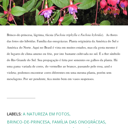
Brinco-de-princesa, lágrima, fúcsia (
Fuchsia triphylla
e
Fuchsia hybrida
). As flores
das fotos são híbridas. Família das onográceas. Planta originária da América do Sul e
América do Norte. Aqui no Brasil é vista em muitos estados, mas ela gosta mesmo é
de lugares de clima ameno ou frio, por isto bastante cultivada no sul. É a flor símbolo
do Rio Grande do Sul. Sua propagação é feita por sementes ou galhos da planta. Há
uma gama variada de cores, do vermelho ao branco, passando pelo rosa, azul e
violeta; podemos encontrar cores diferentes em uma mesma planta, porém sem
mesclagens. Por ser pendente, fica muito bem em vasos suspensos.
-------------------------
LABELS:
A NATUREZA EM FOTOS
BRINCO-DE-PRINCESA
FAMÍLIA DAS ONOGRÁCEAS