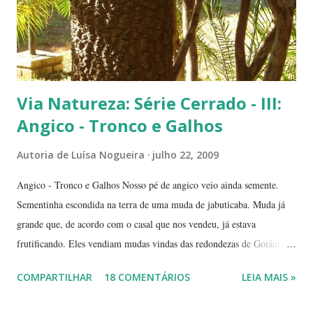
Via Natureza: Série Cerrado - III:
Angico - Tronco e Galhos
Autoria de
Luísa Nogueira
julho 22, 2009
Angico - Tronco e Galhos Nosso pé de angico veio ainda semente.
Sementinha escondida na terra de uma muda de jabuticaba. Muda já
grande que, de acordo com o casal que nos vendeu, já estava
frutificando. Eles vendiam mudas vindas das redondezas de Goiânia.
Isso há mais ou menos seis anos. Algumas semanas depois de termos
COMPARTILHAR
18 COMENTÁRIOS
LEIA MAIS »
plantado a jabuticabeira, com bastante cuidado, regando-a
abundantemente, um fiapinho comprido de uma planta nasceu.