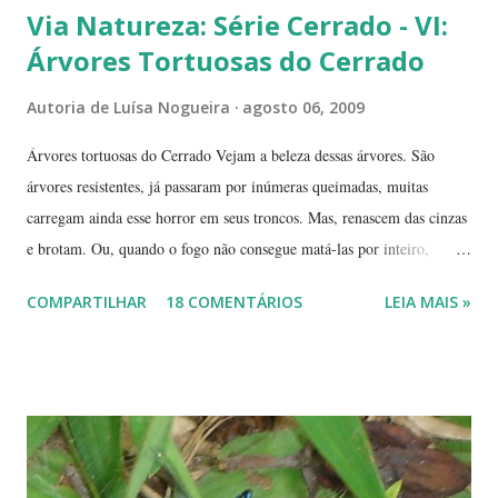
Via Natureza: Série Cerrado - VI:
Árvores Tortuosas do Cerrado
Autoria de
Luísa Nogueira
agosto 06, 2009
Árvores tortuosas do Cerrado Vejam a beleza dessas árvores. São
árvores resistentes, já passaram por inúmeras queimadas, muitas
carregam ainda esse horror em seus troncos. Mas, renascem das cinzas
e brotam. Ou, quando o fogo não consegue matá-las por inteiro,
seguem em frente, tentando se recompor, brotando novos galhos,
COMPARTILHAR
18 COMENTÁRIOS
LEIA MAIS »
novas flores e sempre novas sementes. É a esperança, em cada ano, de
não desaparecerem, de darem continuidade à sua espécie. Até quando
resistirão? Árvores tortuosas, flores e frutos exóticos, assim é a beleza
do Cerrado. O Cerrado é um dos biomas mais secos do Brasil. A
estação seca pode durar até 5 meses. Neste período o índice de
umidade relativa do ar chega, muitas vezes, no meio da tarde, a
índices inferiores a 15%. Por isto tantas queimadas acontecem entre