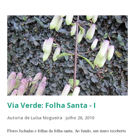
Intrigada com aquela plantinha magricela, deixamos que ela ficasse.
Queríamos saber o que era. No retorno do casal, mostramos a
'compridinha' - que nessas alturas já estava do tamanho da
jabuticabeira. Foi aí que soubemos que tínhamos um pé de angico.
Eles nos disseram que de onde tinham plantado as mudas havia muito
angiqueiro. Alguma sementinha viajou junto. Pensamos mudá-lo para
outro lugar. Mas ele foi ficando. Quanto mais crescia, mais difícil seria
deslocá-lo. Hoje ele continua lá, coladinho ao pé de jabuticaba,
fazendo sombra para ...
Via Verde: Folha Santa - I
Autoria de
Luísa Nogueira
julho 26, 2010
Flores fechadas e folhas da folha-santa. Ao fundo, um muro recoberto