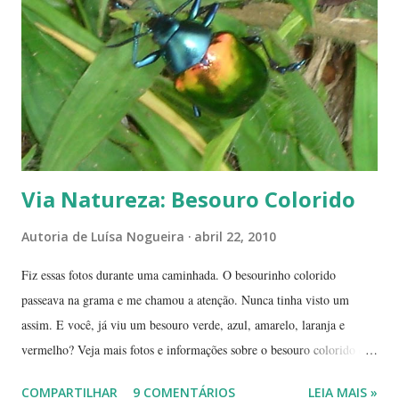
maio e setembro, período de estiagem. Um toco de cigarro ou algumas
brasas que ficaram de um pique-nique pode ser o começo de um
fogaréu. Há também os casos em que o fogo...
Via Natureza: Besouro Colorido
Autoria de
Luísa Nogueira
abril 22, 2010
Fiz essas fotos durante uma caminhada. O besourinho colorido
passeava na grama e me chamou a atenção. Nunca tinha visto um
assim. E você, já viu um besouro verde, azul, amarelo, laranja e
vermelho? Veja mais fotos e informações sobre o besouro colorido e a
visão cromática dos animais no post de sexta-feira do blog coletivo
COMPARTILHAR
9 COMENTÁRIOS
LEIA MAIS »