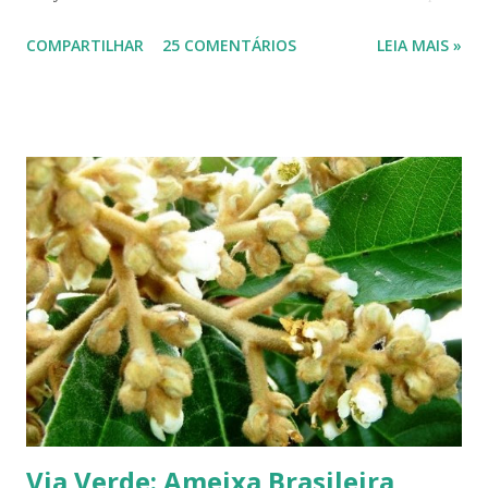
si só já fazem a festa: vão do verde claro ao verde escuro, passando
COMPARTILHAR
25 COMENTÁRIOS
LEIA MAIS »
por tons mesclados de rosa, amarelo e laranja. No meio das flores
aparecem pequenas bolas verdes, com cabinhos pendurados.
Verdadeiros sinos de Natal! A romãzeira compartilha conosco sua
beleza e seus frutos não apenas no Natal. Seus grãos, brilhantes como
jóias preciosas, estão presentes na ceia de réveillon. Sim, eles nos
remetem a alegres brincadeiras - por muitos levadas a sério: São
guardados em carteiras, deixados sob os pratos e por aí vai ... E,
dizem, é um sinal de boa sorte para o ano que começa. Caramboleira -
Quer um Natal bem brasileiro? Use a imaginação, enfeitando su...
Via Verde: Ameixa Brasileira