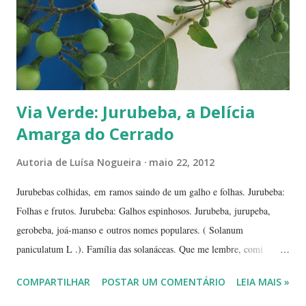
uma 'historinha': a de um brasileiro que, a...
Via Verde: Jurubeba, a Delícia
Amarga do Cerrado
Autoria de
Luísa Nogueira
maio 22, 2012
Jurubebas colhidas, em ramos saindo de um galho e folhas. Jurubeba:
Folhas e frutos. Jurubeba: Galhos espinhosos. Jurubeba, jurupeba,
gerobeba, joá-manso e outros nomes populares. ( Solanum
paniculatum L .). Família das solanáceas. Que me lembre, comi
jurubeba uma única vez, na chácara de uma amiga, perto de
COMPARTILHAR
POSTAR UM COMENTÁRIO
LEIA MAIS »
Hidrolândia, interior de