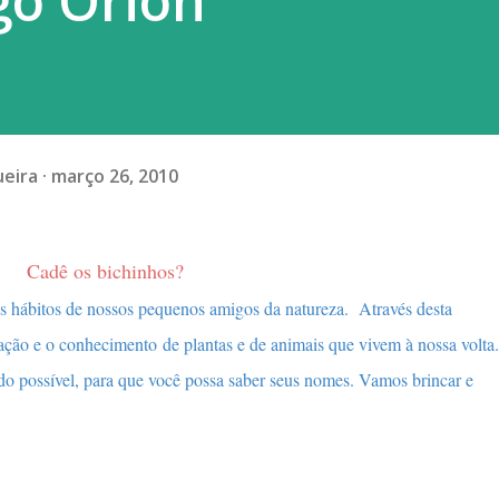
ago Orion
ueira
março 26, 2010
Cadê os bichinhos?
 hábitos de nossos pequenos amigos da natureza. Através desta
ação e o conhecimento de plantas e de animais que vivem à nossa volta.
 do possível, para que você possa saber seus nomes. Vamos brincar e