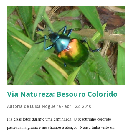
do Cerrado. O Cerrado é um dos biomas mais secos do Brasil. A
estação seca pode durar até 5 meses. Neste período o índice de
umidade relativa do ar chega, muitas vezes, no meio da tarde, a
índices inferiores a 15%. Por isto tantas queimadas acontecem entre
maio e setembro, período de estiagem. Um toco de cigarro ou algumas
brasas que ficaram de um pique-nique pode ser o começo de um
fogaréu. Há também os casos em que o fogo...
Via Natureza: Besouro Colorido
Autoria de
Luísa Nogueira
abril 22, 2010
Fiz essas fotos durante uma caminhada. O besourinho colorido
passeava na grama e me chamou a atenção. Nunca tinha visto um