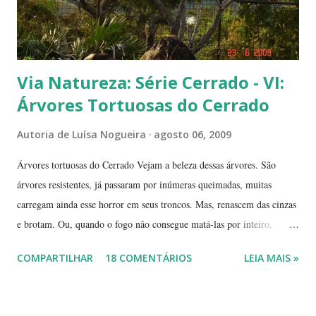
Via Natureza: Série Cerrado - VI:
Árvores Tortuosas do Cerrado
Autoria de
Luísa Nogueira
agosto 06, 2009
Árvores tortuosas do Cerrado Vejam a beleza dessas árvores. São
árvores resistentes, já passaram por inúmeras queimadas, muitas
carregam ainda esse horror em seus troncos. Mas, renascem das cinzas
e brotam. Ou, quando o fogo não consegue matá-las por inteiro,
seguem em frente, tentando se recompor, brotando novos galhos,
COMPARTILHAR
18 COMENTÁRIOS
LEIA MAIS »
novas flores e sempre novas sementes. É a esperança, em cada ano, de
não desaparecerem, de darem continuidade à sua espécie. Até quando
resistirão? Árvores tortuosas, flores e frutos exóticos, assim é a beleza