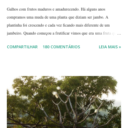
Galhos com frutos maduros e amadurecendo. Há alguns anos
compramos uma muda de uma planta que diziam ser jambo. A
plantinha foi crescendo e cada vez ficando mais diferente de um
jambeiro. Quando começou a frutificar vimos que era uma fruta que
não conhecíamos. O pior é que ninguém da vizinhança conhecia. É
COMPARTILHAR
180 COMENTÁRIOS
LEIA MAIS »
pequena, tem mais ou menos um quarto do tamanho de um jambo,
vermelha e adocicada, quando madura. Você sabe que frutinha é essa?
Árvore com tronco e galhos finos. Formato das folhas e frutinhas
amadurecendo. Que fruta é essa? Retiramos a pele de uma delas para
mostrar a polpa. A pele é bem fininha... Cada uma das
frutinhas possui duas sementes, parecendo uma semente dividida.
Duas frutinhas ao lado de um jambo. Essa foto foi feita ontem,
domingo, após a colheita. ----------------------------