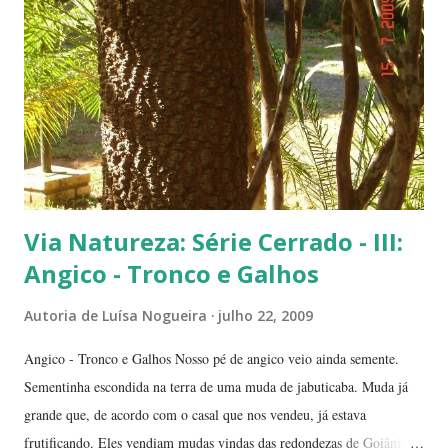
Flamboyants do Jerivá Flamboyant amarelo - Este está em Brasília,
logo depois da Ponte das Garças - conhecida como 'a ponte do
(Conjunto Comercial) Gilberto Salomão', no sentid...
Via Natureza: Série Cerrado - III:
Angico - Tronco e Galhos
Autoria de
Luísa Nogueira
julho 22, 2009
Angico - Tronco e Galhos Nosso pé de angico veio ainda semente.
Sementinha escondida na terra de uma muda de jabuticaba. Muda já
grande que, de acordo com o casal que nos vendeu, já estava
frutificando. Eles vendiam mudas vindas das redondezas de Goiânia.