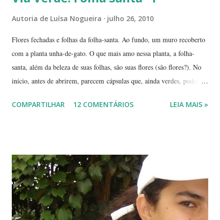
Autoria de
Luísa Nogueira
julho 26, 2010
Flores fechadas e folhas da folha-santa. Ao fundo, um muro recoberto
com a planta unha-de-gato. O que mais amo nessa planta, a folha-
santa, além da beleza de suas folhas, são suas flores (são flores?). No
início, antes de abrirem, parecem cápsulas que, ainda verdes, podem
ser 'pipocadas', pois, ao apertá-las, emitem um ligeiro som de estouro.
COMPARTILHAR
12 COMENTÁRIOS
LEIA MAIS »
As fotos de hoje são de cachos de suas flores ainda amadurecendo.
Vou, numa segunda etapa, mostrar também suas flores já abertas e,
depois, a reprodução através, apenas, de uma folha. Flor es fechadas
da planta folha-santa. Ao fundo: Agave Cachos de uma planta da
família das crassuláceas - Folha-santa. Ao fundo: Agave, dracena e
palmeira açaí. Folha-santa ( Bryophyllum calycinum ). Família das
crassuláceas. Sua reprodução é bem fácil: de qualquer pedaço de
algum galho podem nascer várias mudas. Uma só muda em pouco
tempo transforma-se em uma moita. É uma planta medicinal. ...