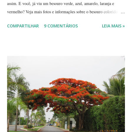
assim. E você, já viu um besouro verde, azul, amarelo, laranja e
vermelho? Veja mais fotos e informações sobre o besouro colorido e a
visão cromática dos animais no post de sexta-feira do blog coletivo
COMPARTILHAR
9 COMENTÁRIOS
LEIA MAIS »
Terra, aquele abraço! ------------ Dia da Terra - Veja aqui . -----------
----------------