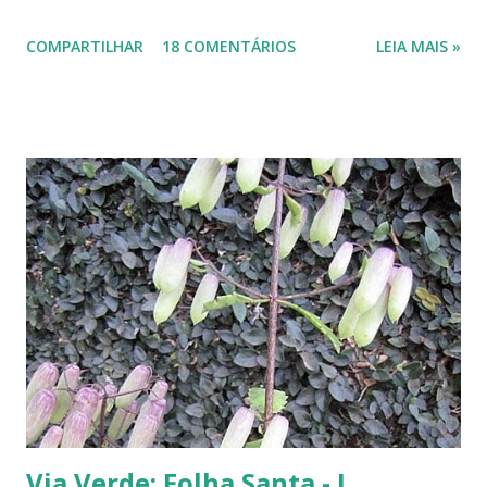
Isso há mais ou menos seis anos. Algumas semanas depois de termos
COMPARTILHAR
18 COMENTÁRIOS
LEIA MAIS »
plantado a jabuticabeira, com bastante cuidado, regando-a
abundantemente, um fiapinho comprido de uma planta nasceu.
Intrigada com aquela plantinha magricela, deixamos que ela ficasse.
Queríamos saber o que era. No retorno do casal, mostramos a
'compridinha' - que nessas alturas já estava do tamanho da
jabuticabeira. Foi aí que soubemos que tínhamos um pé de angico.
Eles nos disseram que de onde tinham plantado as mudas havia muito
angiqueiro. Alguma sementinha viajou junto. Pensamos mudá-lo para
outro lugar. Mas ele foi ficando. Quanto mais crescia, mais difícil seria
deslocá-lo. Hoje ele continua lá, coladinho ao pé de jabuticaba,
fazendo sombra para ...
Via Verde: Folha Santa - I