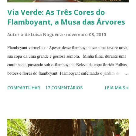
Via Verde: As Três Cores do
Flamboyant, a Musa das Árvores
Autoria de
Luísa Nogueira
novembro 08, 2010
Flamboyant vermelho - Apesar desse flamboyant ser uma árvore nova,
sua copa dá uma grande e gostosa sombra. Minha filha, durante uma
caminhada, passando sob o flamboyant. Beleza da copa florida Folhas,
botões e flores do flamboyant Flamboyant enfeitando o jardim do
Tribunal de Justiça, em Brasília. Flamboyant, espelho d'água e
COMPARTILHAR
17 COMENTÁRIOS
LEIA MAIS »
fachada do TJ. Flores e galhos retorcidos do flamboyant. Flores do
flamboyant - Veja, logo abaixo, esta foto em uma tomada mais
próxima. Sempre quis clicar as flores de um flamboyant bem de
perto. Não são belas? Flamboyant alaranjado - Três ou quatro
árvores dando as boas vindas na entrada de uma lanchonete, na
rodovia que liga Goiânia a Brasília ( Lanchonete Jerivá ).