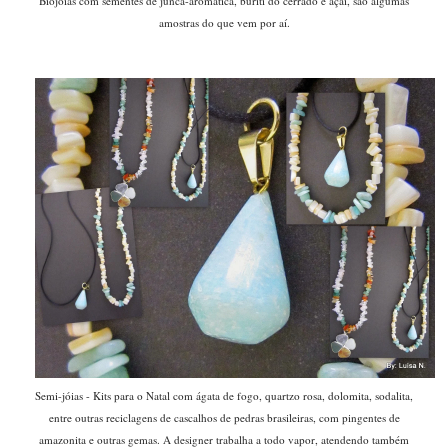
Biojóias com sementes de junca-aromática, buriti do cerrado e açaí, são algumas
amostras do que vem por aí.
Semi-jóias - Kits para o Natal com ágata de fogo, quartzo rosa, dolomita, sodalita,
entre outras reciclagens de cascalhos de pedras brasileiras, com pingentes de
amazonita e outras gemas. A designer trabalha a todo vapor, atendendo também