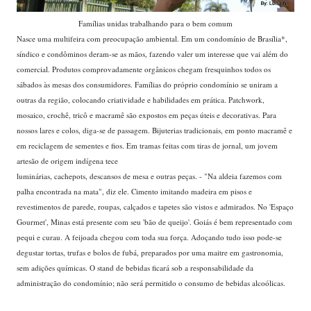
Famílias unidas trabalhando para o bem comum
Nasce uma multifeira com preocupação ambiental. Em um condomínio de Brasília*,
síndico e condôminos deram-se as mãos, fazendo valer um interesse que vai além do
comercial. Produtos comprovadamente orgânicos chegam fresquinhos todos os
sábados às mesas dos consumidores. Famílias do próprio condomínio se uniram a
outras da região, colocando criatividade e habilidades em prática. Patchwork,
mosaico, crochê, tricô e macramê são expostos em peças úteis e decorativas. Para
nossos lares e colos, diga-se de passagem. Bijuterias tradicionais, em ponto macramê e
em reciclagem de sementes e fios. Em tramas feitas com tiras de jornal, um jovem
artesão de origem indígena tece
luminárias, cachepots, descansos de mesa e outras peças. - "Na aldeia fazemos com
palha encontrada na mata", diz ele. Cimento imitando madeira em pisos e
revestimentos de parede, roupas, calçados e tapetes são vistos e admirados. No 'Espaço
Gourmet', Minas está presente com seu 'bão de queijo'. Goiás é bem representado com
pequi e curau. A feijoada chegou com toda sua força. Adoçando tudo isso pode-se
degustar tortas, trufas e bolos de fubá, preparados por uma maitre em gastronomia,
sem adições químicas. O stand de bebidas ficará sob a responsabilidade da
administração do condomínio; não será permitido o consumo de bebidas alcoólicas.