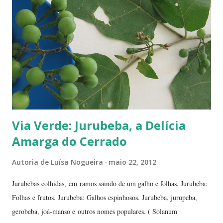
supermercados às feiras livres. Foi em uma dessas feiras que a
conheci. Compramos muitas. Quando a experimentei... Ah! Como é
de-li-ci-o-sa! Comecei a degustá-las e só parei porque me contaram
uma 'historinha': a de um brasileiro que, a...
Via Verde: Jurubeba, a Delícia
Amarga do Cerrado
Autoria de
Luísa Nogueira
maio 22, 2012
Jurubebas colhidas, em ramos saindo de um galho e folhas. Jurubeba:
Folhas e frutos. Jurubeba: Galhos espinhosos. Jurubeba, jurupeba,
gerobeba, joá-manso e outros nomes populares. ( Solanum