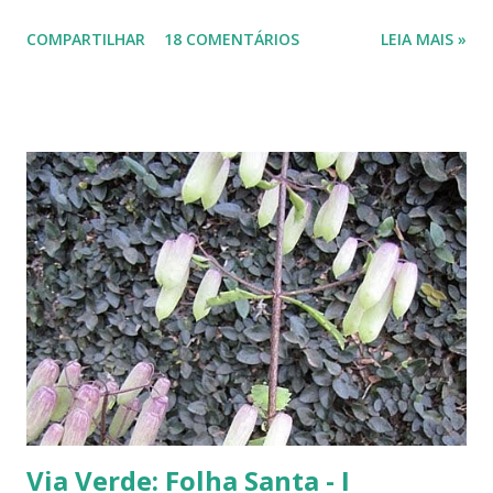
Isso há mais ou menos seis anos. Algumas semanas depois de termos
COMPARTILHAR
18 COMENTÁRIOS
LEIA MAIS »
plantado a jabuticabeira, com bastante cuidado, regando-a
abundantemente, um fiapinho comprido de uma planta nasceu.
Intrigada com aquela plantinha magricela, deixamos que ela ficasse.
Queríamos saber o que era. No retorno do casal, mostramos a
'compridinha' - que nessas alturas já estava do tamanho da
jabuticabeira. Foi aí que soubemos que tínhamos um pé de angico.
Eles nos disseram que de onde tinham plantado as mudas havia muito
angiqueiro. Alguma sementinha viajou junto. Pensamos mudá-lo para
outro lugar. Mas ele foi ficando. Quanto mais crescia, mais difícil seria
deslocá-lo. Hoje ele continua lá, coladinho ao pé de jabuticaba,
fazendo sombra para ...
Via Verde: Folha Santa - I