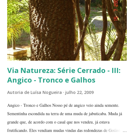
Flamboyants do Jerivá Flamboyant amarelo - Este está em Brasília,
logo depois da Ponte das Garças - conhecida como 'a ponte do
(Conjunto Comercial) Gilberto Salomão', no sentid...
Via Natureza: Série Cerrado - III:
Angico - Tronco e Galhos
Autoria de
Luísa Nogueira
julho 22, 2009
Angico - Tronco e Galhos Nosso pé de angico veio ainda semente.
Sementinha escondida na terra de uma muda de jabuticaba. Muda já
grande que, de acordo com o casal que nos vendeu, já estava
frutificando. Eles vendiam mudas vindas das redondezas de Goiânia.