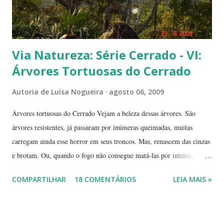
Via Natureza: Série Cerrado - VI:
Árvores Tortuosas do Cerrado
Autoria de
Luísa Nogueira
agosto 06, 2009
Árvores tortuosas do Cerrado Vejam a beleza dessas árvores. São
árvores resistentes, já passaram por inúmeras queimadas, muitas
carregam ainda esse horror em seus troncos. Mas, renascem das cinzas
e brotam. Ou, quando o fogo não consegue matá-las por inteiro,
seguem em frente, tentando se recompor, brotando novos galhos,
COMPARTILHAR
18 COMENTÁRIOS
LEIA MAIS »
novas flores e sempre novas sementes. É a esperança, em cada ano, de
não desaparecerem, de darem continuidade à sua espécie. Até quando
resistirão? Árvores tortuosas, flores e frutos exóticos, assim é a beleza