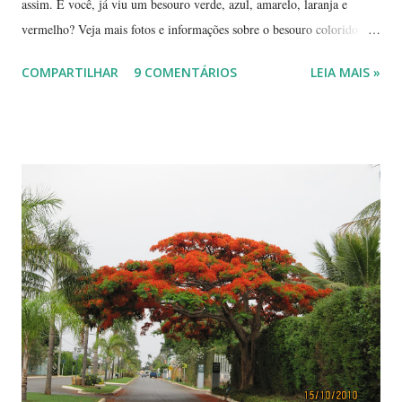
assim. E você, já viu um besouro verde, azul, amarelo, laranja e
vermelho? Veja mais fotos e informações sobre o besouro colorido e a
visão cromática dos animais no post de sexta-feira do blog coletivo
COMPARTILHAR
9 COMENTÁRIOS
LEIA MAIS »
Terra, aquele abraço! ------------ Dia da Terra - Veja aqui . -----------
----------------