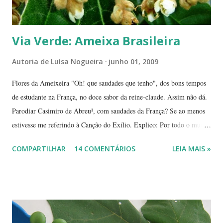
Via Verde: Ameixa Brasileira
Autoria de
Luísa Nogueira
junho 01, 2009
Flores da Ameixeira "Oh! que saudades que tenho", dos bons tempos
de estudante na França, no doce sabor da reine-claude. Assim não dá.
Parodiar Casimiro de Abreu¹, com saudades da França? Se ao menos
estivesse me referindo à Canção do Exílio. Explico: Por todo o mundo
há mais ou menos 150 espécies de ameixa.² Não tenho os dados
COMPARTILHAR
14 COMENTÁRIOS
LEIA MAIS »
precisos, mas é por aí. Na Europa existe uma grande quantidade delas,
variando em cor e sabor, dependendo da região. Uma das mais
conhecidas e saborosas é a reine-claude . Sabe aquela fruta que você
come uma, duas... e sempre pede bis? Tipo fruta-do-conde, manga-
coquinho, morango, amora - estou citando as que amo, claro. Em
Paris pode-se encontrar a reine-claude em quase todos os lugares, dos