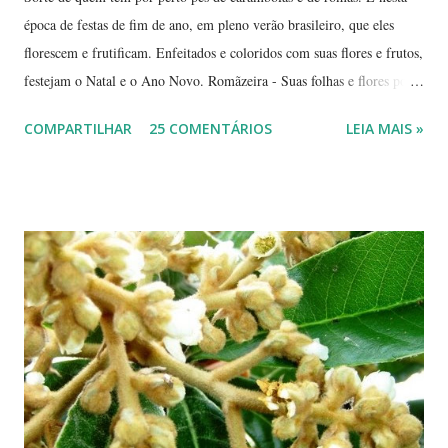
época de festas de fim de ano, em pleno verão brasileiro, que eles
florescem e frutificam. Enfeitados e coloridos com suas flores e frutos,
festejam o Natal e o Ano Novo. Romãzeira - Suas folhas e flores por
si só já fazem a festa: vão do verde claro ao verde escuro, passando
COMPARTILHAR
25 COMENTÁRIOS
LEIA MAIS »
por tons mesclados de rosa, amarelo e laranja. No meio das flores
aparecem pequenas bolas verdes, com cabinhos pendurados.
Verdadeiros sinos de Natal! A romãzeira compartilha conosco sua
beleza e seus frutos não apenas no Natal. Seus grãos, brilhantes como
jóias preciosas, estão presentes na ceia de réveillon. Sim, eles nos
remetem a alegres brincadeiras - por muitos levadas a sério: São
guardados em carteiras, deixados sob os pratos e por aí vai ... E,
dizem, é um sinal de boa sorte para o ano que começa. Caramboleira -
Quer um Natal bem brasileiro? Use a imaginação, enfeitando su...