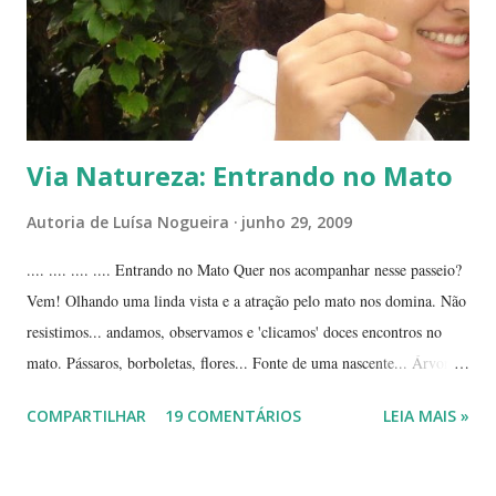
Via Natureza: Entrando no Mato
Autoria de
Luísa Nogueira
junho 29, 2009
.... .... .... .... Entrando no Mato Quer nos acompanhar nesse passeio?
Vem! Olhando uma linda vista e a atração pelo mato nos domina. Não
resistimos... andamos, observamos e 'clicamos' doces encontros no
mato. Pássaros, borboletas, flores... Fonte de uma nascente... Árvores
tortuosas do cerrado e suas flores... Flores e folhas de variadas texturas
COMPARTILHAR
19 COMENTÁRIOS
LEIA MAIS »
e cores... Picão*... Mais flores... Muitas plantas, capim, pedras... Um
beija-flor... Água, mais flores e pedras... Um pássaro passeando...
Outros escondidos no meio do capim... E corujas.... ... --------------