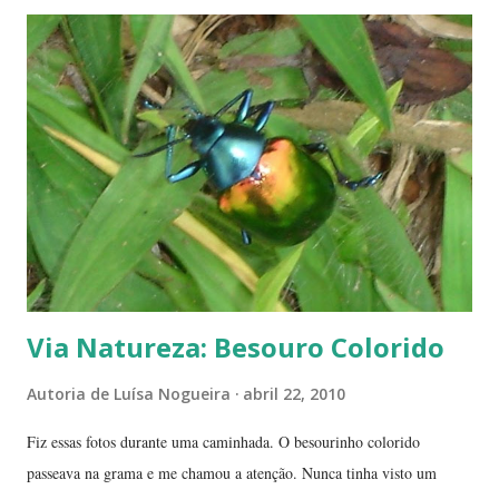
do Cerrado. O Cerrado é um dos biomas mais secos do Brasil. A
estação seca pode durar até 5 meses. Neste período o índice de
umidade relativa do ar chega, muitas vezes, no meio da tarde, a
índices inferiores a 15%. Por isto tantas queimadas acontecem entre
maio e setembro, período de estiagem. Um toco de cigarro ou algumas
brasas que ficaram de um pique-nique pode ser o começo de um
fogaréu. Há também os casos em que o fogo...
Via Natureza: Besouro Colorido
Autoria de
Luísa Nogueira
abril 22, 2010
Fiz essas fotos durante uma caminhada. O besourinho colorido
passeava na grama e me chamou a atenção. Nunca tinha visto um