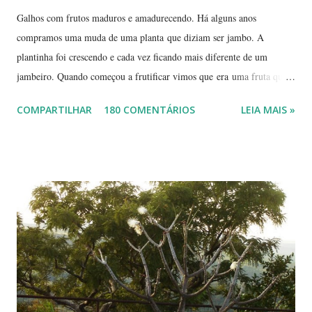
Galhos com frutos maduros e amadurecendo. Há alguns anos
compramos uma muda de uma planta que diziam ser jambo. A
plantinha foi crescendo e cada vez ficando mais diferente de um
jambeiro. Quando começou a frutificar vimos que era uma fruta que
não conhecíamos. O pior é que ninguém da vizinhança conhecia. É
COMPARTILHAR
180 COMENTÁRIOS
LEIA MAIS »
pequena, tem mais ou menos um quarto do tamanho de um jambo,
vermelha e adocicada, quando madura. Você sabe que frutinha é essa?
Árvore com tronco e galhos finos. Formato das folhas e frutinhas
amadurecendo. Que fruta é essa? Retiramos a pele de uma delas para
mostrar a polpa. A pele é bem fininha... Cada uma das
frutinhas possui duas sementes, parecendo uma semente dividida.
Duas frutinhas ao lado de um jambo. Essa foto foi feita ontem,
domingo, após a colheita. ----------------------------