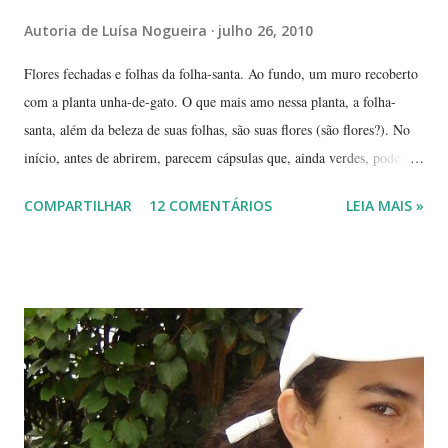
Autoria de
Luísa Nogueira
julho 26, 2010
Flores fechadas e folhas da folha-santa. Ao fundo, um muro recoberto
com a planta unha-de-gato. O que mais amo nessa planta, a folha-
santa, além da beleza de suas folhas, são suas flores (são flores?). No
início, antes de abrirem, parecem cápsulas que, ainda verdes, podem
ser 'pipocadas', pois, ao apertá-las, emitem um ligeiro som de estouro.
COMPARTILHAR
12 COMENTÁRIOS
LEIA MAIS »
As fotos de hoje são de cachos de suas flores ainda amadurecendo.
Vou, numa segunda etapa, mostrar também suas flores já abertas e,
depois, a reprodução através, apenas, de uma folha. Flor es fechadas
da planta folha-santa. Ao fundo: Agave Cachos de uma planta da
família das crassuláceas - Folha-santa. Ao fundo: Agave, dracena e
palmeira açaí. Folha-santa ( Bryophyllum calycinum ). Família das
crassuláceas. Sua reprodução é bem fácil: de qualquer pedaço de
algum galho podem nascer várias mudas. Uma só muda em pouco
tempo transforma-se em uma moita. É uma planta medicinal. ...