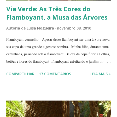
Via Verde: As Três Cores do
Flamboyant, a Musa das Árvores
Autoria de
Luísa Nogueira
novembro 08, 2010
Flamboyant vermelho - Apesar desse flamboyant ser uma árvore nova,
sua copa dá uma grande e gostosa sombra. Minha filha, durante uma
caminhada, passando sob o flamboyant. Beleza da copa florida Folhas,
botões e flores do flamboyant Flamboyant enfeitando o jardim do
Tribunal de Justiça, em Brasília. Flamboyant, espelho d'água e
COMPARTILHAR
17 COMENTÁRIOS
LEIA MAIS »
fachada do TJ. Flores e galhos retorcidos do flamboyant. Flores do
flamboyant - Veja, logo abaixo, esta foto em uma tomada mais
próxima. Sempre quis clicar as flores de um flamboyant bem de
perto. Não são belas? Flamboyant alaranjado - Três ou quatro
árvores dando as boas vindas na entrada de uma lanchonete, na
rodovia que liga Goiânia a Brasília ( Lanchonete Jerivá ).