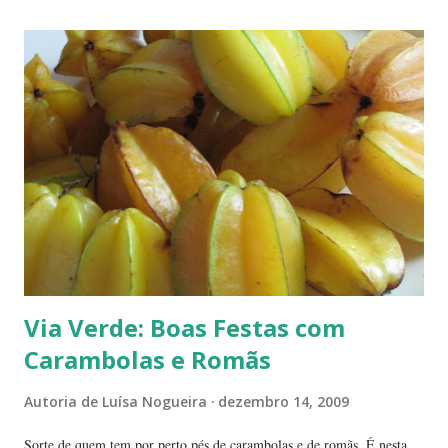
*Picão? Ou carrapicho? É o mesmo? ... Estas fotos mostram trechos
de passeios no mato, em pleno cerrado, observando as pequenas coisas
à nossa volta, tão importantes mas às vezes tão esquecidas. Vamos
aproveitar as férias para curtir a natureza? ... ----------------------- ....
A moça que aparece na...
Via Verde: Boas Festas com
Carambolas e Romãs
Autoria de
Luísa Nogueira
dezembro 14, 2009
Sorte de quem tem por perto pés de carambolas e de romãs. É nesta