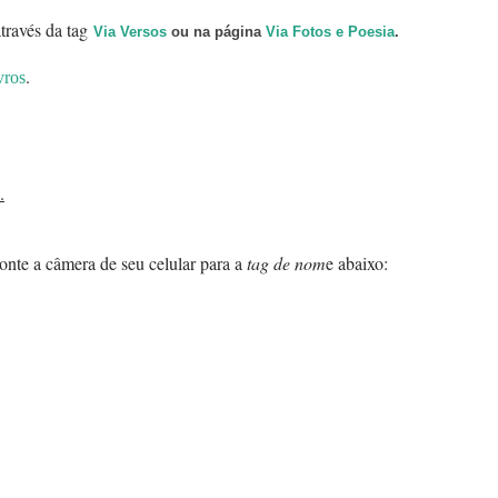
través da tag
Via Versos
ou na página
Via Fotos e Poesia
.
.
vros
.
onte a câmera de seu celular para a
tag de nom
e abaixo: