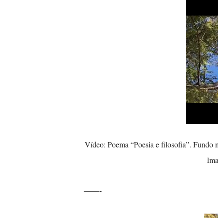
Vídeo: Poema “Poesia e filosofia”. Fundo musical: “Passarinhos”, do Emicida com participação de Vanessa da Mata.
Ima
——-