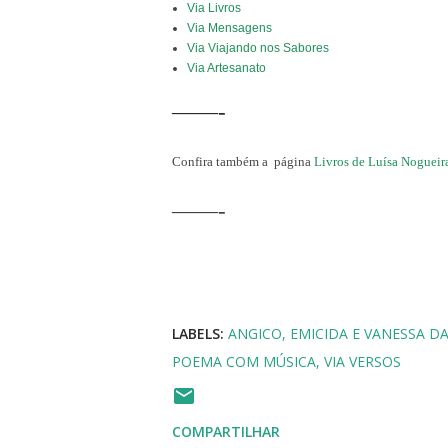
Via Livros
Via Mensagens
Via Viajando nos Sabores
Via Artesanato
——-
Confira também a
página
Livros de Luísa Nogueir
——-
LABELS:
ANGICO
EMICIDA E VANESSA D
POEMA COM MÚSICA
VIA VERSOS
COMPARTILHAR