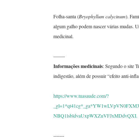
Folha-santa (
Bryophyllum calycinum
). Fam
algum galho podem nascer várias mudas. 
medicinal.
——-
Informações medicinais
: Segundo o site 
indigestão, além de possuir “efeito anti-infla
https://www.tuasaude.com/?
_gl=1*qt41cg*_ga*YW1wLVpVN0FX
NBQ1lsbldvaUxpWXZuVFJxMDdvQXI.
-------