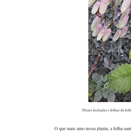
Flores fechadas e folhas da f
O que mais amo nessa planta, a folha-santa, além da beleza de suas folhas, são suas flores (são flores?). No início,