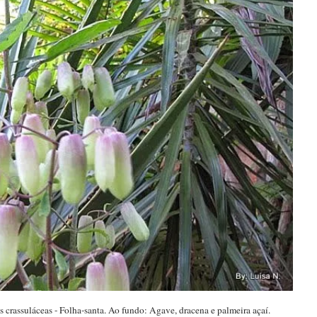
 crassuláceas - Folha-santa. Ao fundo: Agave, dracena e palmeira açaí.