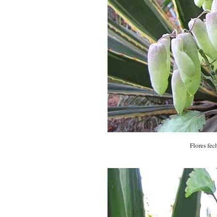
Flor
es fec