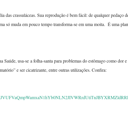
ília das crassuláceas. Sua reprodução é bem fácil: de qualquer pedaço d
Uma só muda em pouco tempo transforma-se em uma moita. É uma plan
Tua Saúde, usa-se
a folha-santa para problemas do estômago como dor e
matório” e ser cicatrizante, entre outras utilizações. Confira:
M3JVUFVaQmpWamxaN1hYb0NLN2JIVWRrdUtiTnJBYXRMZldRR