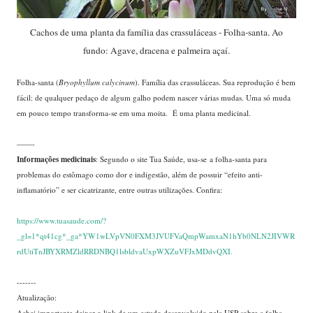
Cachos de uma planta da família das crassuláceas - Folha-santa. Ao
fundo: Agave, dracena e palmeira açaí.
Folha-santa (
Bryophyllum calycinum
). Família das crassuláceas. Sua reprodução é bem
fácil: de qualquer pedaço de algum galho podem nascer várias mudas. Uma só muda
em pouco tempo transforma-se em uma moita. É uma planta medicinal.
——-
Informações medicinais
: Segundo o site Tua Saúde, usa-se
a folha-santa para
problemas do estômago como dor e indigestão, além de possuir “efeito anti-
inflamatório” e ser cicatrizante, entre outras utilizações. Confira:
https://www.tuasaude.com/?
_gl=1*qt41cg*_ga*YW1wLVpVN0FXM3JVUFVaQmpWamxaN1hYb0NLN2JIVWR
rdUtiTnJBYXRMZldRRDNBQ1lsbldvaUxpWXZuVFJxMDdvQXI.
-------
Atualização:
Achei importante deixar o link de um estudo desenvolvido pela USP sobre a folha-