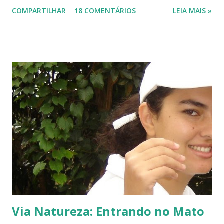
Isso há mais ou menos seis anos. Algumas semanas depois de termos
COMPARTILHAR
18 COMENTÁRIOS
LEIA MAIS »
plantado a jabuticabeira, com bastante cuidado, regando-a
abundantemente, um fiapinho comprido de uma planta nasceu.
Intrigada com aquela plantinha magricela, deixamos que ela ficasse.
Queríamos saber o que era. No retorno do casal, mostramos a
'compridinha' - que nessas alturas já estava do tamanho da
jabuticabeira. Foi aí que soubemos que tínhamos um pé de angico.
Eles nos disseram que de onde tinham plantado as mudas havia muito
angiqueiro. Alguma sementinha viajou junto. Pensamos mudá-lo para
outro lugar. Mas ele foi ficando. Quanto mais crescia, mais difícil seria
deslocá-lo. Hoje ele continua lá, coladinho ao pé de jabuticaba,
fazendo sombra para ...
Via Natureza: Entrando no Mato