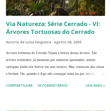
Via Natureza: Série Cerrado - VI:
Árvores Tortuosas do Cerrado
Autoria de
Luísa Nogueira
agosto 06, 2009
Árvores tortuosas do Cerrado Vejam a beleza dessas árvores. São
árvores resistentes, já passaram por inúmeras queimadas, muitas
carregam ainda esse horror em seus troncos. Mas, renascem das cinzas
e brotam. Ou, quando o fogo não consegue matá-las por inteiro,
seguem em frente, tentando se recompor, brotando novos galhos,
COMPARTILHAR
18 COMENTÁRIOS
LEIA MAIS »
novas flores e sempre novas sementes. É a esperança, em cada ano, de
não desaparecerem, de darem continuidade à sua espécie. Até quando
resistirão? Árvores tortuosas, flores e frutos exóticos, assim é a beleza
do Cerrado. O Cerrado é um dos biomas mais secos do Brasil. A