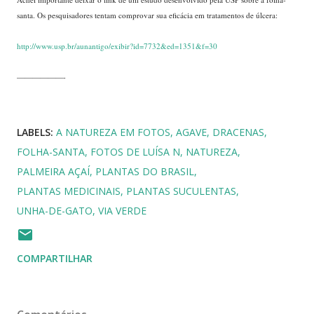
santa. Os pesquisadores tentam comprovar sua eficácia em tratamentos de úlcera:
http://www.usp.br/aunantigo/exibir?id=7732&ed=1351&f=30
——————-
LABELS:
A NATUREZA EM FOTOS
AGAVE
DRACENAS
FOLHA-SANTA
FOTOS DE LUÍSA N
NATUREZA
PALMEIRA AÇAÍ
PLANTAS DO BRASIL
PLANTAS MEDICINAIS
PLANTAS SUCULENTAS
UNHA-DE-GATO
VIA VERDE
COMPARTILHAR