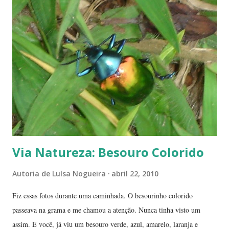
estação seca pode durar até 5 meses. Neste período o índice de
umidade relativa do ar chega, muitas vezes, no meio da tarde, a
índices inferiores a 15%. Por isto tantas queimadas acontecem entre
maio e setembro, período de estiagem. Um toco de cigarro ou algumas
brasas que ficaram de um pique-nique pode ser o começo de um
fogaréu. Há também os casos em que o fogo...
Via Natureza: Besouro Colorido
Autoria de
Luísa Nogueira
abril 22, 2010
Fiz essas fotos durante uma caminhada. O besourinho colorido
passeava na grama e me chamou a atenção. Nunca tinha visto um
assim. E você, já viu um besouro verde, azul, amarelo, laranja e