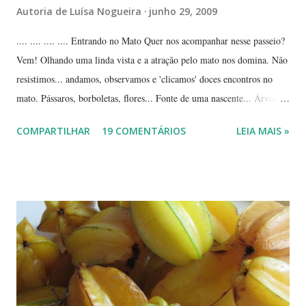
Autoria de
Luísa Nogueira
junho 29, 2009
.... .... .... .... Entrando no Mato Quer nos acompanhar nesse passeio?
Vem! Olhando uma linda vista e a atração pelo mato nos domina. Não
resistimos... andamos, observamos e 'clicamos' doces encontros no
mato. Pássaros, borboletas, flores... Fonte de uma nascente... Árvores
tortuosas do cerrado e suas flores... Flores e folhas de variadas texturas
COMPARTILHAR
19 COMENTÁRIOS
LEIA MAIS »
e cores... Picão*... Mais flores... Muitas plantas, capim, pedras... Um
beija-flor... Água, mais flores e pedras... Um pássaro passeando...
Outros escondidos no meio do capim... E corujas.... ... --------------
*Picão? Ou carrapicho? É o mesmo? ... Estas fotos mostram trechos
de passeios no mato, em pleno cerrado, observando as pequenas coisas
à nossa volta, tão importantes mas às vezes tão esquecidas. Vamos
aproveitar as férias para curtir a natureza? ... ----------------------- ....
A moça que aparece na...