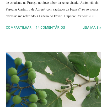
de estudante na França, no doce sabor da reine-claude. Assim não dá.
Parodiar Casimiro de Abreu¹, com saudades da França? Se ao menos
estivesse me referindo à Canção do Exílio. Explico: Por todo o mundo
há mais ou menos 150 espécies de ameixa.² Não tenho os dados
COMPARTILHAR
14 COMENTÁRIOS
LEIA MAIS »
precisos, mas é por aí. Na Europa existe uma grande quantidade delas,
variando em cor e sabor, dependendo da região. Uma das mais
conhecidas e saborosas é a reine-claude . Sabe aquela fruta que você
come uma, duas... e sempre pede bis? Tipo fruta-do-conde, manga-
coquinho, morango, amora - estou citando as que amo, claro. Em
Paris pode-se encontrar a reine-claude em quase todos os lugares, dos
supermercados às feiras livres. Foi em uma dessas feiras que a
conheci. Compramos muitas. Quando a experimentei... Ah! Como é
de-li-ci-o-sa! Comecei a degustá-las e só parei porque me contaram
uma 'historinha': a de um brasileiro que, a...