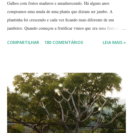
Galhos com frutos maduros e amadurecendo. Há alguns anos
compramos uma muda de uma planta que diziam ser jambo. A
plantinha foi crescendo e cada vez ficando mais diferente de um
jambeiro. Quando começou a frutificar vimos que era uma fruta que
não conhecíamos. O pior é que ninguém da vizinhança conhecia. É
COMPARTILHAR
180 COMENTÁRIOS
LEIA MAIS »
pequena, tem mais ou menos um quarto do tamanho de um jambo,
vermelha e adocicada, quando madura. Você sabe que frutinha é essa?
Árvore com tronco e galhos finos. Formato das folhas e frutinhas
amadurecendo. Que fruta é essa? Retiramos a pele de uma delas para
mostrar a polpa. A pele é bem fininha... Cada uma das
frutinhas possui duas sementes, parecendo uma semente dividida.
Duas frutinhas ao lado de um jambo. Essa foto foi feita ontem,
domingo, após a colheita. ----------------------------