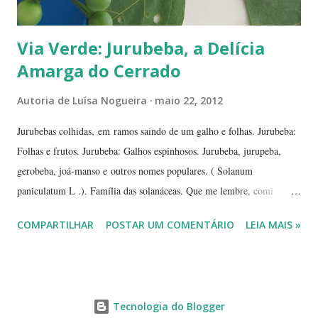
Via Verde: Jurubeba, a Delícia
Amarga do Cerrado
Autoria de
Luísa Nogueira
maio 22, 2012
Jurubebas colhidas, em ramos saindo de um galho e folhas. Jurubeba:
Folhas e frutos. Jurubeba: Galhos espinhosos. Jurubeba, jurupeba,
gerobeba, joá-manso e outros nomes populares. ( Solanum
paniculatum L .). Família das solanáceas. Que me lembre, comi
jurubeba uma única vez, na chácara de uma amiga, perto de
COMPARTILHAR
POSTAR UM COMENTÁRIO
LEIA MAIS »
Hidrolândia, interior de
Tecnologia do Blogger