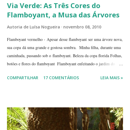
Via Verde: As Três Cores do
Flamboyant, a Musa das Árvores
Autoria de
Luísa Nogueira
novembro 08, 2010
Flamboyant vermelho - Apesar desse flamboyant ser uma árvore nova,
sua copa dá uma grande e gostosa sombra. Minha filha, durante uma
caminhada, passando sob o flamboyant. Beleza da copa florida Folhas,
botões e flores do flamboyant Flamboyant enfeitando o jardim do
Tribunal de Justiça, em Brasília. Flamboyant, espelho d'água e
COMPARTILHAR
17 COMENTÁRIOS
LEIA MAIS »
fachada do TJ. Flores e galhos retorcidos do flamboyant. Flores do
flamboyant - Veja, logo abaixo, esta foto em uma tomada mais
próxima. Sempre quis clicar as flores de um flamboyant bem de
perto. Não são belas? Flamboyant alaranjado - Três ou quatro
árvores dando as boas vindas na entrada de uma lanchonete, na
rodovia que liga Goiânia a Brasília ( Lanchonete Jerivá ).
Flamboyants do Jerivá Flamboyant amarelo - Este está em Brasília,