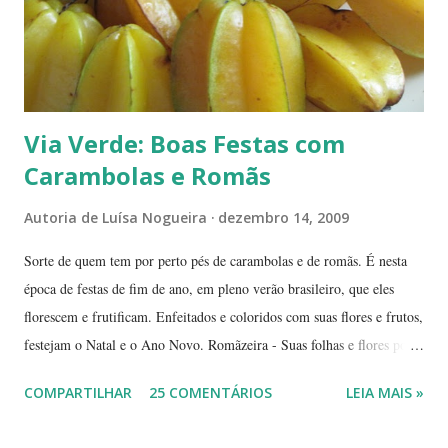
Via Verde: Boas Festas com
Carambolas e Romãs
Autoria de
Luísa Nogueira
dezembro 14, 2009
Sorte de quem tem por perto pés de carambolas e de romãs. É nesta
época de festas de fim de ano, em pleno verão brasileiro, que eles
florescem e frutificam. Enfeitados e coloridos com suas flores e frutos,
festejam o Natal e o Ano Novo. Romãzeira - Suas folhas e flores por
si só já fazem a festa: vão do verde claro ao verde escuro, passando
COMPARTILHAR
25 COMENTÁRIOS
LEIA MAIS »
por tons mesclados de rosa, amarelo e laranja. No meio das flores
aparecem pequenas bolas verdes, com cabinhos pendurados.