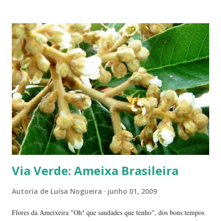
Verdadeiros sinos de Natal! A romãzeira compartilha conosco sua
beleza e seus frutos não apenas no Natal. Seus grãos, brilhantes como
jóias preciosas, estão presentes na ceia de réveillon. Sim, eles nos
remetem a alegres brincadeiras - por muitos levadas a sério: São
guardados em carteiras, deixados sob os pratos e por aí vai ... E,
dizem, é um sinal de boa sorte para o ano que começa. Caramboleira -
Quer um Natal bem brasileiro? Use a imaginação, enfeitando su...
Via Verde: Ameixa Brasileira
Autoria de
Luísa Nogueira
junho 01, 2009
Flores da Ameixeira "Oh! que saudades que tenho", dos bons tempos