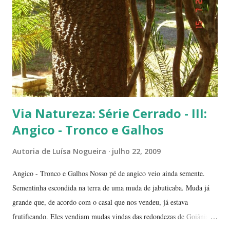
logo depois da Ponte das Garças - conhecida como 'a ponte do
(Conjunto Comercial) Gilberto Salomão', no sentid...
Via Natureza: Série Cerrado - III:
Angico - Tronco e Galhos
Autoria de
Luísa Nogueira
julho 22, 2009
Angico - Tronco e Galhos Nosso pé de angico veio ainda semente.
Sementinha escondida na terra de uma muda de jabuticaba. Muda já
grande que, de acordo com o casal que nos vendeu, já estava
frutificando. Eles vendiam mudas vindas das redondezas de Goiânia.