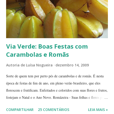
Via Verde: Boas Festas com
Carambolas e Romãs
Autoria de
Luísa Nogueira
dezembro 14, 2009
Sorte de quem tem por perto pés de carambolas e de romãs. É nesta
época de festas de fim de ano, em pleno verão brasileiro, que eles
florescem e frutificam. Enfeitados e coloridos com suas flores e frutos,
festejam o Natal e o Ano Novo. Romãzeira - Suas folhas e flores por
si só já fazem a festa: vão do verde claro ao verde escuro, passando
COMPARTILHAR
25 COMENTÁRIOS
LEIA MAIS »
por tons mesclados de rosa, amarelo e laranja. No meio das flores