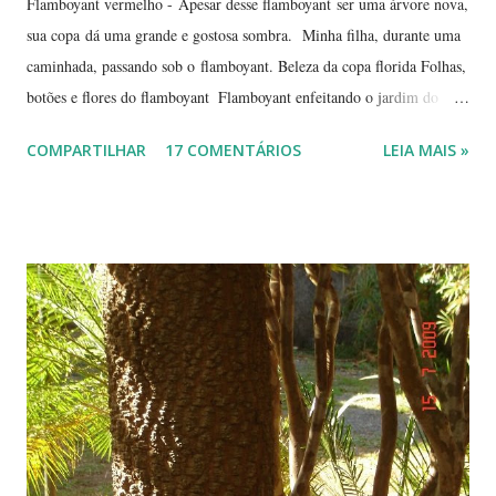
Flamboyant vermelho - Apesar desse flamboyant ser uma árvore nova,
sua copa dá uma grande e gostosa sombra. Minha filha, durante uma
caminhada, passando sob o flamboyant. Beleza da copa florida Folhas,
botões e flores do flamboyant Flamboyant enfeitando o jardim do
Tribunal de Justiça, em Brasília. Flamboyant, espelho d'água e
COMPARTILHAR
17 COMENTÁRIOS
LEIA MAIS »
fachada do TJ. Flores e galhos retorcidos do flamboyant. Flores do
flamboyant - Veja, logo abaixo, esta foto em uma tomada mais
próxima. Sempre quis clicar as flores de um flamboyant bem de
perto. Não são belas? Flamboyant alaranjado - Três ou quatro
árvores dando as boas vindas na entrada de uma lanchonete, na
rodovia que liga Goiânia a Brasília ( Lanchonete Jerivá ).
Flamboyants do Jerivá Flamboyant amarelo - Este está em Brasília,
logo depois da Ponte das Garças - conhecida como 'a ponte do
(Conjunto Comercial) Gilberto Salomão', no sentid...