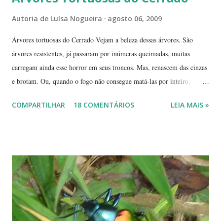
Autoria de
Luísa Nogueira
agosto 06, 2009
Árvores tortuosas do Cerrado Vejam a beleza dessas árvores. São
árvores resistentes, já passaram por inúmeras queimadas, muitas
carregam ainda esse horror em seus troncos. Mas, renascem das cinzas
e brotam. Ou, quando o fogo não consegue matá-las por inteiro,
seguem em frente, tentando se recompor, brotando novos galhos,
COMPARTILHAR
18 COMENTÁRIOS
LEIA MAIS »
novas flores e sempre novas sementes. É a esperança, em cada ano, de
não desaparecerem, de darem continuidade à sua espécie. Até quando
resistirão? Árvores tortuosas, flores e frutos exóticos, assim é a beleza
do Cerrado. O Cerrado é um dos biomas mais secos do Brasil. A
estação seca pode durar até 5 meses. Neste período o índice de
umidade relativa do ar chega, muitas vezes, no meio da tarde, a
índices inferiores a 15%. Por isto tantas queimadas acontecem entre
maio e setembro, período de estiagem. Um toco de cigarro ou algumas
brasas que ficaram de um pique-nique pode ser o começo de um