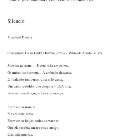
Silencio
Albertinho Fortuna
Composição: Carlos Gardel / Horacio Petrossi / Música de Alfredo Le Pera
Silencio na noite...! Já está tudo em calma,
Os músculos dormem... A ambição descansa,
Embalando um berço, uma mãe canta,
Um canto querido, que chega a minhA’lma,
Porque neste berço, está sua esperança.
Eram cinco irmãos...
Ela era uma santa,
Eram cinco beijos, todas as manhãs,
Que ela recebia em teu rosto amigo,
Esta mãe querida,