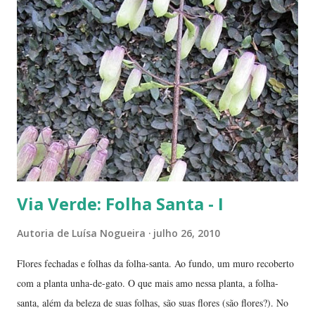
'compridinha' - que nessas alturas já estava do tamanho da
jabuticabeira. Foi aí que soubemos que tínhamos um pé de angico.
Eles nos disseram que de onde tinham plantado as mudas havia muito
angiqueiro. Alguma sementinha viajou junto. Pensamos mudá-lo para
outro lugar. Mas ele foi ficando. Quanto mais crescia, mais difícil seria
deslocá-lo. Hoje ele continua lá, coladinho ao pé de jabuticaba,
fazendo sombra para ...
Via Verde: Folha Santa - I
Autoria de
Luísa Nogueira
julho 26, 2010
Flores fechadas e folhas da folha-santa. Ao fundo, um muro recoberto
com a planta unha-de-gato. O que mais amo nessa planta, a folha-
santa, além da beleza de suas folhas, são suas flores (são flores?). No