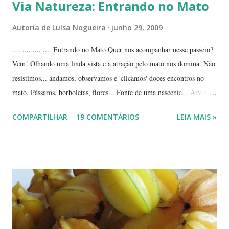
Via Natureza: Entrando no Mato
Autoria de
Luísa Nogueira
junho 29, 2009
.... .... .... .... Entrando no Mato Quer nos acompanhar nesse passeio?
Vem! Olhando uma linda vista e a atração pelo mato nos domina. Não
resistimos... andamos, observamos e 'clicamos' doces encontros no
mato. Pássaros, borboletas, flores... Fonte de uma nascente... Árvores
tortuosas do cerrado e suas flores... Flores e folhas de variadas texturas
COMPARTILHAR
19 COMENTÁRIOS
LEIA MAIS »
e cores... Picão*... Mais flores... Muitas plantas, capim, pedras... Um
beija-flor... Água, mais flores e pedras... Um pássaro passeando...
Outros escondidos no meio do capim... E corujas.... ... --------------
*Picão? Ou carrapicho? É o mesmo? ... Estas fotos mostram trechos
de passeios no mato, em pleno cerrado, observando as pequenas coisas
à nossa volta, tão importantes mas às vezes tão esquecidas. Vamos
aproveitar as férias para curtir a natureza? ... ----------------------- ....
A moça que aparece na...