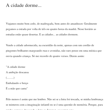
A cidade dorme...
Viajamos muito bem cedo, de madrugada, bem antes do amanhecer. Geralmente
pegamos a estrada por volta de três ou quatro horas da manhã. Nesse horário as
estradas estão quase desertas. E as cidades... as cidades dormem.
Vendo a cidade adormecida, na escuridão da noite, apenas com um cordão de
pingentes brilhantes margeando ruas e avenidas, não raro penso em uma música que
ouvia quando criança. Só me recordo de quatro versos. Dizem assim:
"A cidade dorme
A ambição descansa
(.........)
Embalando o berço
É a mãe que canta"
Pelo menos é assim que me lembro. Não sei se a letra foi trocada, se minha lembrança
se misturou com a imaginação infantil ou se é uma questão de memória. Porque, para
minha surpresa, buscando a letra na Internet, encontrei esta: