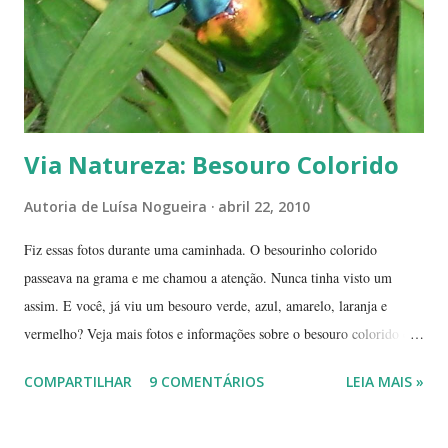
fogaréu. Há também os casos em que o fogo...
Via Natureza: Besouro Colorido
Autoria de
Luísa Nogueira
abril 22, 2010
Fiz essas fotos durante uma caminhada. O besourinho colorido
passeava na grama e me chamou a atenção. Nunca tinha visto um
assim. E você, já viu um besouro verde, azul, amarelo, laranja e
vermelho? Veja mais fotos e informações sobre o besouro colorido e a
visão cromática dos animais no post de sexta-feira do blog coletivo
COMPARTILHAR
9 COMENTÁRIOS
LEIA MAIS »
Terra, aquele abraço! ------------ Dia da Terra - Veja aqui . -----------
----------------