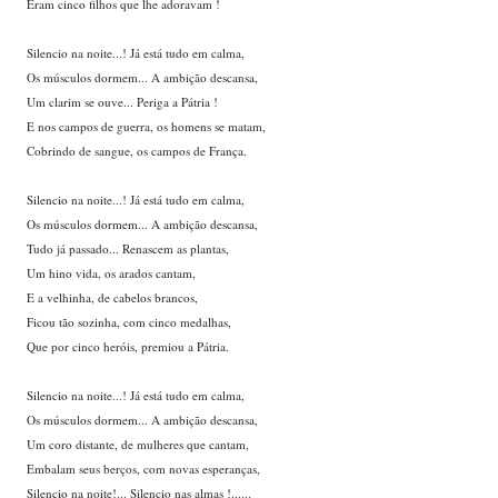
Eram cinco filhos que lhe adoravam !
Silencio na noite...! Já está tudo em calma,
Os músculos dormem... A ambição descansa,
Um clarim se ouve... Periga a Pátria !
E nos campos de guerra, os homens se matam,
Cobrindo de sangue, os campos de França.
Silencio na noite...! Já está tudo em calma,
Os músculos dormem... A ambição descansa,
Tudo já passado... Renascem as plantas,
Um hino vida, os arados cantam,
E a velhinha, de cabelos brancos,
Ficou tão sozinha, com cinco medalhas,
Que por cinco heróis, premiou a Pátria.
Silencio na noite...! Já está tudo em calma,
Os músculos dormem... A ambição descansa,
Um coro distante, de mulheres que cantam,
Embalam seus berços, com novas esperanças,
Silencio na noite!... Silencio nas almas !......