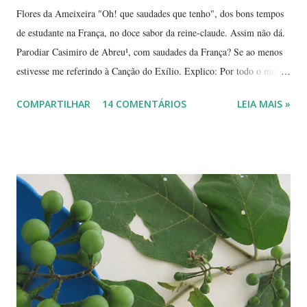
Flores da Ameixeira "Oh! que saudades que tenho", dos bons tempos
de estudante na França, no doce sabor da reine-claude. Assim não dá.
Parodiar Casimiro de Abreu¹, com saudades da França? Se ao menos
estivesse me referindo à Canção do Exílio. Explico: Por todo o mundo
há mais ou menos 150 espécies de ameixa.² Não tenho os dados
COMPARTILHAR
14 COMENTÁRIOS
LEIA MAIS »
precisos, mas é por aí. Na Europa existe uma grande quantidade delas,
variando em cor e sabor, dependendo da região. Uma das mais
conhecidas e saborosas é a reine-claude . Sabe aquela fruta que você
come uma, duas... e sempre pede bis? Tipo fruta-do-conde, manga-
coquinho, morango, amora - estou citando as que amo, claro. Em
Paris pode-se encontrar a reine-claude em quase todos os lugares, dos
supermercados às feiras livres. Foi em uma dessas feiras que a
conheci. Compramos muitas. Quando a experimentei... Ah! Como é
de-li-ci-o-sa! Comecei a degustá-las e só parei porque me contaram
uma 'historinha': a de um brasileiro que, a...