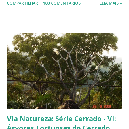
COMPARTILHAR
180 COMENTÁRIOS
LEIA MAIS »
pequena, tem mais ou menos um quarto do tamanho de um jambo,
vermelha e adocicada, quando madura. Você sabe que frutinha é essa?
Árvore com tronco e galhos finos. Formato das folhas e frutinhas
amadurecendo. Que fruta é essa? Retiramos a pele de uma delas para
mostrar a polpa. A pele é bem fininha... Cada uma das
frutinhas possui duas sementes, parecendo uma semente dividida.
Duas frutinhas ao lado de um jambo. Essa foto foi feita ontem,
domingo, após a colheita. ----------------------------
Via Natureza: Série Cerrado - VI:
Árvores Tortuosas do Cerrado