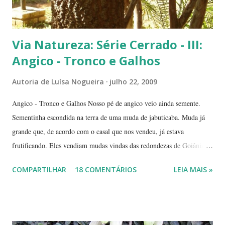
Via Natureza: Série Cerrado - III:
Angico - Tronco e Galhos
Autoria de
Luísa Nogueira
julho 22, 2009
Angico - Tronco e Galhos Nosso pé de angico veio ainda semente.
Sementinha escondida na terra de uma muda de jabuticaba. Muda já
grande que, de acordo com o casal que nos vendeu, já estava
frutificando. Eles vendiam mudas vindas das redondezas de Goiânia.
Isso há mais ou menos seis anos. Algumas semanas depois de termos
COMPARTILHAR
18 COMENTÁRIOS
LEIA MAIS »
plantado a jabuticabeira, com bastante cuidado, regando-a
abundantemente, um fiapinho comprido de uma planta nasceu.
Intrigada com aquela plantinha magricela, deixamos que ela ficasse.
Queríamos saber o que era. No retorno do casal, mostramos a