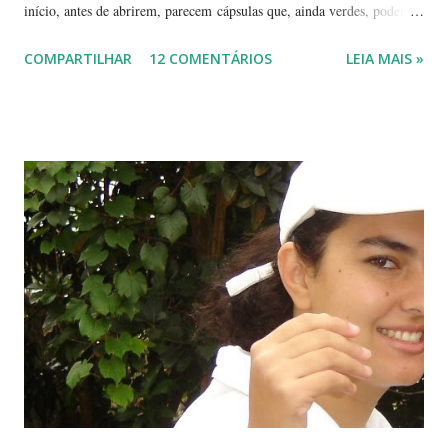
início, antes de abrirem, parecem cápsulas que, ainda verdes, podem
ser 'pipocadas', pois, ao apertá-las, emitem um ligeiro som de estouro.
COMPARTILHAR
12 COMENTÁRIOS
LEIA MAIS »
As fotos de hoje são de cachos de suas flores ainda amadurecendo.
Vou, numa segunda etapa, mostrar também suas flores já abertas e,
depois, a reprodução através, apenas, de uma folha. Flor es fechadas
da planta folha-santa. Ao fundo: Agave Cachos de uma planta da
família das crassuláceas - Folha-santa. Ao fundo: Agave, dracena e
palmeira açaí. Folha-santa ( Bryophyllum calycinum ). Família das
crassuláceas. Sua reprodução é bem fácil: de qualquer pedaço de
algum galho podem nascer várias mudas. Uma só muda em pouco
tempo transforma-se em uma moita. É uma planta medicinal. ...