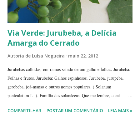
Via Verde: Jurubeba, a Delícia
Amarga do Cerrado
Autoria de
Luísa Nogueira
maio 22, 2012
Jurubebas colhidas, em ramos saindo de um galho e folhas. Jurubeba:
Folhas e frutos. Jurubeba: Galhos espinhosos. Jurubeba, jurupeba,
gerobeba, joá-manso e outros nomes populares. ( Solanum
paniculatum L .). Família das solanáceas. Que me lembre, comi
jurubeba uma única vez, na chácara de uma amiga, perto de
COMPARTILHAR
POSTAR UM COMENTÁRIO
LEIA MAIS »
Hidrolândia, interior de