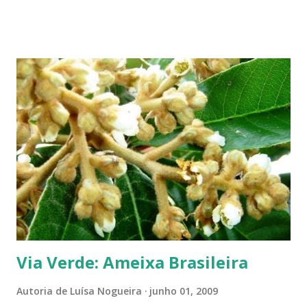
aparecem pequenas bolas verdes, com cabinhos pendurados.
Verdadeiros sinos de Natal! A romãzeira compartilha conosco sua
beleza e seus frutos não apenas no Natal. Seus grãos, brilhantes como
jóias preciosas, estão presentes na ceia de réveillon. Sim, eles nos
remetem a alegres brincadeiras - por muitos levadas a sério: São
guardados em carteiras, deixados sob os pratos e por aí vai ... E,
dizem, é um sinal de boa sorte para o ano que começa. Caramboleira -
Quer um Natal bem brasileiro? Use a imaginação, enfeitando su...
Via Verde: Ameixa Brasileira
Autoria de
Luísa Nogueira
junho 01, 2009