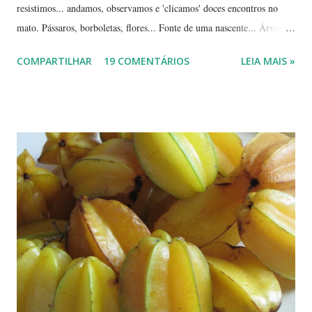
resistimos... andamos, observamos e 'clicamos' doces encontros no
mato. Pássaros, borboletas, flores... Fonte de uma nascente... Árvores
tortuosas do cerrado e suas flores... Flores e folhas de variadas texturas
COMPARTILHAR
19 COMENTÁRIOS
LEIA MAIS »
e cores... Picão*... Mais flores... Muitas plantas, capim, pedras... Um
beija-flor... Água, mais flores e pedras... Um pássaro passeando...
Outros escondidos no meio do capim... E corujas.... ... --------------
*Picão? Ou carrapicho? É o mesmo? ... Estas fotos mostram trechos
de passeios no mato, em pleno cerrado, observando as pequenas coisas
à nossa volta, tão importantes mas às vezes tão esquecidas. Vamos
aproveitar as férias para curtir a natureza? ... ----------------------- ....
A moça que aparece na...