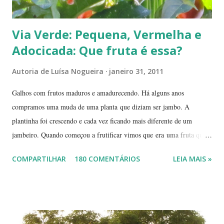
Via Verde: Pequena, Vermelha e
Adocicada: Que fruta é essa?
Autoria de
Luísa Nogueira
janeiro 31, 2011
Galhos com frutos maduros e amadurecendo. Há alguns anos
compramos uma muda de uma planta que diziam ser jambo. A
plantinha foi crescendo e cada vez ficando mais diferente de um
jambeiro. Quando começou a frutificar vimos que era uma fruta que
não conhecíamos. O pior é que ninguém da vizinhança conhecia. É
COMPARTILHAR
180 COMENTÁRIOS
LEIA MAIS »
pequena, tem mais ou menos um quarto do tamanho de um jambo,
vermelha e adocicada, quando madura. Você sabe que frutinha é essa?
Árvore com tronco e galhos finos. Formato das folhas e frutinhas
amadurecendo. Que fruta é essa? Retiramos a pele de uma delas para
mostrar a polpa. A pele é bem fininha... Cada uma das