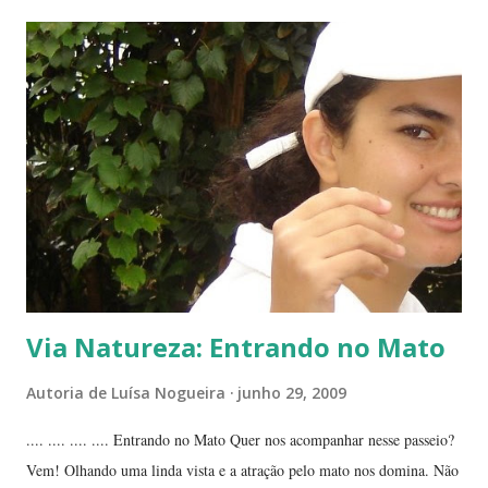
da planta folha-santa. Ao fundo: Agave Cachos de uma planta da
família das crassuláceas - Folha-santa. Ao fundo: Agave, dracena e
palmeira açaí. Folha-santa ( Bryophyllum calycinum ). Família das
crassuláceas. Sua reprodução é bem fácil: de qualquer pedaço de
algum galho podem nascer várias mudas. Uma só muda em pouco
tempo transforma-se em uma moita. É uma planta medicinal. ...
Via Natureza: Entrando no Mato
Autoria de
Luísa Nogueira
junho 29, 2009
.... .... .... .... Entrando no Mato Quer nos acompanhar nesse passeio?
Vem! Olhando uma linda vista e a atração pelo mato nos domina. Não