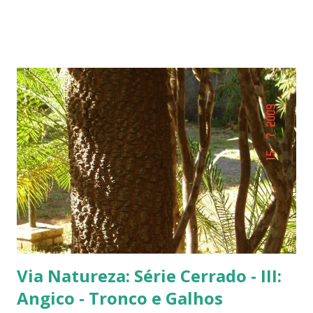
fachada do TJ. Flores e galhos retorcidos do flamboyant. Flores do
flamboyant - Veja, logo abaixo, esta foto em uma tomada mais
próxima. Sempre quis clicar as flores de um flamboyant bem de
perto. Não são belas? Flamboyant alaranjado - Três ou quatro
árvores dando as boas vindas na entrada de uma lanchonete, na
rodovia que liga Goiânia a Brasília ( Lanchonete Jerivá ).
Flamboyants do Jerivá Flamboyant amarelo - Este está em Brasília,
logo depois da Ponte das Garças - conhecida como 'a ponte do
(Conjunto Comercial) Gilberto Salomão', no sentid...
Via Natureza: Série Cerrado - III:
Angico - Tronco e Galhos