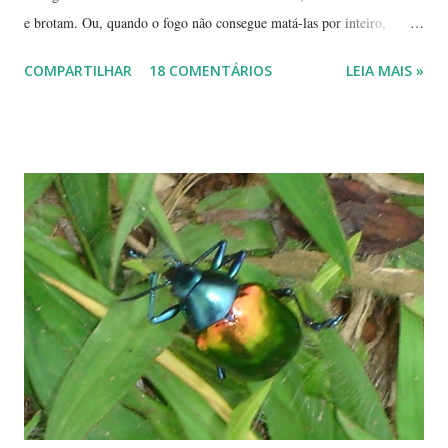
e brotam. Ou, quando o fogo não consegue matá-las por inteiro,
seguem em frente, tentando se recompor, brotando novos galhos,
COMPARTILHAR
18 COMENTÁRIOS
LEIA MAIS »
novas flores e sempre novas sementes. É a esperança, em cada ano, de
não desaparecerem, de darem continuidade à sua espécie. Até quando
resistirão? Árvores tortuosas, flores e frutos exóticos, assim é a beleza
do Cerrado. O Cerrado é um dos biomas mais secos do Brasil. A
estação seca pode durar até 5 meses. Neste período o índice de
umidade relativa do ar chega, muitas vezes, no meio da tarde, a
índices inferiores a 15%. Por isto tantas queimadas acontecem entre
maio e setembro, período de estiagem. Um toco de cigarro ou algumas
brasas que ficaram de um pique-nique pode ser o começo de um
fogaréu. Há também os casos em que o fogo...