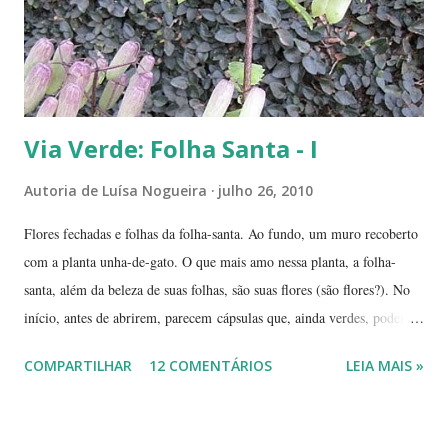
deslocá-lo. Hoje ele continua lá, coladinho ao pé de jabuticaba,
fazendo sombra para ...
Via Verde: Folha Santa - I
Autoria de
Luísa Nogueira
julho 26, 2010
Flores fechadas e folhas da folha-santa. Ao fundo, um muro recoberto
com a planta unha-de-gato. O que mais amo nessa planta, a folha-
santa, além da beleza de suas folhas, são suas flores (são flores?). No
início, antes de abrirem, parecem cápsulas que, ainda verdes, podem
ser 'pipocadas', pois, ao apertá-las, emitem um ligeiro som de estouro.
COMPARTILHAR
12 COMENTÁRIOS
LEIA MAIS »
As fotos de hoje são de cachos de suas flores ainda amadurecendo.
Vou, numa segunda etapa, mostrar também suas flores já abertas e,
depois, a reprodução através, apenas, de uma folha. Flor es fechadas