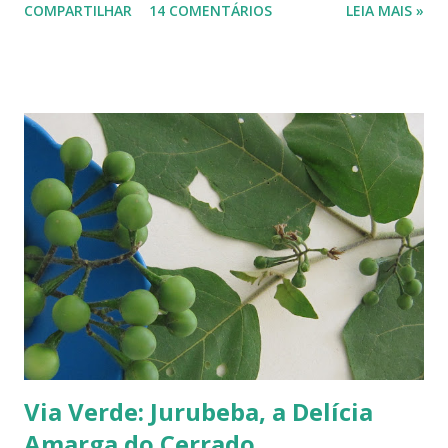
COMPARTILHAR
14 COMENTÁRIOS
LEIA MAIS »
precisos, mas é por aí. Na Europa existe uma grande quantidade delas,
variando em cor e sabor, dependendo da região. Uma das mais
conhecidas e saborosas é a reine-claude . Sabe aquela fruta que você
come uma, duas... e sempre pede bis? Tipo fruta-do-conde, manga-
coquinho, morango, amora - estou citando as que amo, claro. Em
Paris pode-se encontrar a reine-claude em quase todos os lugares, dos
supermercados às feiras livres. Foi em uma dessas feiras que a
conheci. Compramos muitas. Quando a experimentei... Ah! Como é
de-li-ci-o-sa! Comecei a degustá-las e só parei porque me contaram
uma 'historinha': a de um brasileiro que, a...
Via Verde: Jurubeba, a Delícia
Amarga do Cerrado