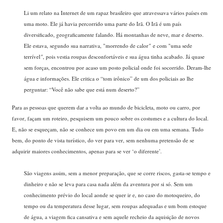
Li um relato na Internet de um rapaz brasileiro que atravessava vários países em
uma moto. Ele já havia percorrido uma parte do Irã. O Irã é um país
diversificado, geograficamente falando. Há montanhas de neve, mar e deserto.
Ele estava, segundo sua narrativa, "morrendo de calor
"
e com "uma sede
terrível
"
, pois vestia roupas desconfortáveis e sua água tinha acabado. Já quase
sem forças, encontrou por acaso um posto policial onde foi socorrido. Deram-lhe
água e informações. Ele critica o “tom irônico” de um dos policiais ao lhe
perguntar: “Você não sabe que está num deserto?”
Para as pessoas que querem dar a volta ao mundo de bicicleta, moto ou carro, por
favor, façam um roteiro, pesquisem um pouco sobre os costumes e a cultura do local.
E, não se esqueçam, não se conhece um povo em um dia ou em uma semana. Tudo
bem, do ponto de vista turístico, do ver para ver, sem nenhuma pretensão de se
adquirir maiores conhecimentos, apenas para se ver ‘o diferente’.
São viagens assim, sem a menor preparação, que se corre riscos, gasta-se tempo e
dinheiro e não se leva para casa nada além da aventura por si só. Sem um
conhecimento prévio do local aonde se quer ir e, no caso do motoqueiro, do
tempo ou da temperatura desse lugar, sem roupas adequadas e um bom estoque
de água, a viagem fica cansativa e sem aquele recheio da aquisição de novos