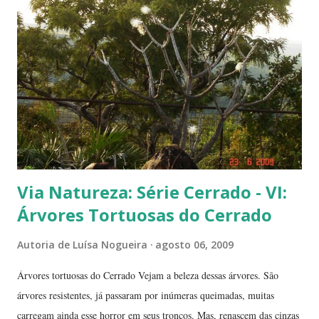
frutinhas possui duas sementes, parecendo uma semente dividida.
Duas frutinhas ao lado de um jambo. Essa foto foi feita ontem,
domingo, após a colheita. ----------------------------
Via Natureza: Série Cerrado - VI:
Árvores Tortuosas do Cerrado
Autoria de
Luísa Nogueira
agosto 06, 2009
Árvores tortuosas do Cerrado Vejam a beleza dessas árvores. São
árvores resistentes, já passaram por inúmeras queimadas, muitas
carregam ainda esse horror em seus troncos. Mas, renascem das cinzas