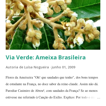
guardados em carteiras, deixados sob os pratos e por aí vai ... E,
dizem, é um sinal de boa sorte para o ano que começa. Caramboleira -
Quer um Natal bem brasileiro? Use a imaginação, enfeitando su...
Via Verde: Ameixa Brasileira
Autoria de
Luísa Nogueira
junho 01, 2009
Flores da Ameixeira "Oh! que saudades que tenho", dos bons tempos
de estudante na França, no doce sabor da reine-claude. Assim não dá.
Parodiar Casimiro de Abreu¹, com saudades da França? Se ao menos
estivesse me referindo à Canção do Exílio. Explico: Por todo o mundo
há mais ou menos 150 espécies de ameixa.² Não tenho os dados