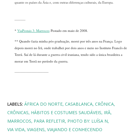
quanto os países da Ásia e, com outras diferenças culturais, da Europa.
---------
*
ViaPostais 3: Marrocos
Postado em maio de 2008.
** Quando fazia minha pós-graduação, morei por três anos na França. Logo
depois morei no Irã, onde trabalhei por dois anos e meio no Instituto Francês de
Teerã. Saí de lá durante a guerra civil iraniana, tendo sido a única brasileira a
morar em Teerã no período da guerra.
----------------------------
LABELS:
ÁFRICA DO NORTE
CASABLANCA
CRÔNICA
CRÔNICAS
HÁBITOS E COSTUMES SAUDÁVEIS
IRÃ
MARROCOS
PARA REFLETIR
PHOTO BY: LUÍSA N
VIA VIDA
VIAGENS
VIAJANDO E CONHECENDO