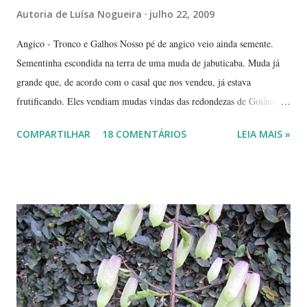
Autoria de
Luísa Nogueira
julho 22, 2009
Angico - Tronco e Galhos Nosso pé de angico veio ainda semente.
Sementinha escondida na terra de uma muda de jabuticaba. Muda já
grande que, de acordo com o casal que nos vendeu, já estava
frutificando. Eles vendiam mudas vindas das redondezas de Goiânia.
Isso há mais ou menos seis anos. Algumas semanas depois de termos
COMPARTILHAR
18 COMENTÁRIOS
LEIA MAIS »
plantado a jabuticabeira, com bastante cuidado, regando-a
abundantemente, um fiapinho comprido de uma planta nasceu.
Intrigada com aquela plantinha magricela, deixamos que ela ficasse.
Queríamos saber o que era. No retorno do casal, mostramos a
'compridinha' - que nessas alturas já estava do tamanho da
jabuticabeira. Foi aí que soubemos que tínhamos um pé de angico.
Eles nos disseram que de onde tinham plantado as mudas havia muito
angiqueiro. Alguma sementinha viajou junto. Pensamos mudá-lo para
outro lugar. Mas ele foi ficando. Quanto mais crescia, mais difícil seria