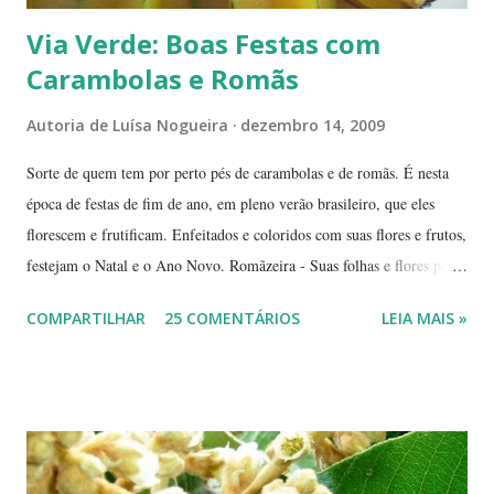
Via Verde: Boas Festas com
Carambolas e Romãs
Autoria de
Luísa Nogueira
dezembro 14, 2009
Sorte de quem tem por perto pés de carambolas e de romãs. É nesta
época de festas de fim de ano, em pleno verão brasileiro, que eles
florescem e frutificam. Enfeitados e coloridos com suas flores e frutos,
festejam o Natal e o Ano Novo. Romãzeira - Suas folhas e flores por
si só já fazem a festa: vão do verde claro ao verde escuro, passando
COMPARTILHAR
25 COMENTÁRIOS
LEIA MAIS »
por tons mesclados de rosa, amarelo e laranja. No meio das flores
aparecem pequenas bolas verdes, com cabinhos pendurados.
Verdadeiros sinos de Natal! A romãzeira compartilha conosco sua
beleza e seus frutos não apenas no Natal. Seus grãos, brilhantes como
jóias preciosas, estão presentes na ceia de réveillon. Sim, eles nos
remetem a alegres brincadeiras - por muitos levadas a sério: São