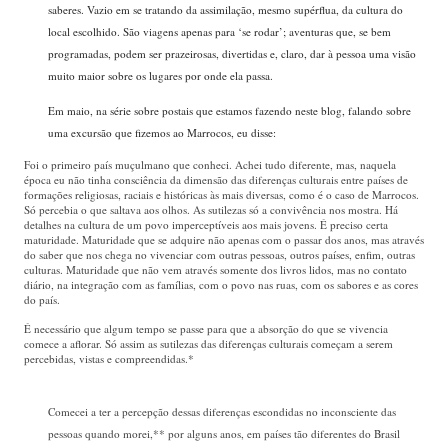
saberes. Vazio em se tratando da assimilação, mesmo supérflua, da cultura do
local escolhido. São viagens apenas para ‘se rodar’; aventuras que, se bem
programadas, podem ser prazeirosas, divertidas e, claro, dar à pessoa uma visão
muito maior sobre os lugares por onde ela passa.
Em maio, na série sobre postais que estamos fazendo neste blog, falando sobre
uma excursão que fizemos ao Marrocos, eu disse:
Foi o primeiro país muçulmano que conheci.
Achei tudo diferente, mas, naquela
época eu não tinha consciência da dimensão das diferenças culturais entre países de
formações religiosas, raciais e históricas às mais diversas, como é o caso de Marrocos.
Só percebia o que saltava aos olhos. As sutilezas só a convivência nos mostra. Há
detalhes na cultura de um povo imperceptíveis aos mais jovens. É preciso certa
maturidade. Maturidade que se adquire não apenas com o passar dos anos, mas através
do saber que nos chega no vivenciar com outras pessoas, outros países, enfim, outras
culturas. Maturidade que não vem através somente dos livros lidos, mas no contato
diário, na integração com as famílias, com o povo nas ruas, com os sabores e as cores
do país.
É necessário que algum tempo se passe para que a absorção do que se vivencia
comece a aflorar. Só assim as sutilezas das diferenças culturais começam a serem
percebidas, vistas e compreendidas.
*
Comecei a ter a percepção dessas diferenças escondidas no inconsciente das
pessoas quando morei,** por alguns anos, em países tão diferentes do Brasil