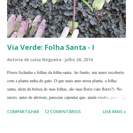
deslocá-lo. Hoje ele continua lá, coladinho ao pé de jabuticaba,
fazendo sombra para ...
Via Verde: Folha Santa - I
Autoria de
Luísa Nogueira
julho 26, 2010
Flores fechadas e folhas da folha-santa. Ao fundo, um muro recoberto
com a planta unha-de-gato. O que mais amo nessa planta, a folha-
santa, além da beleza de suas folhas, são suas flores (são flores?). No
início, antes de abrirem, parecem cápsulas que, ainda verdes, podem
ser 'pipocadas', pois, ao apertá-las, emitem um ligeiro som de estouro.
COMPARTILHAR
12 COMENTÁRIOS
LEIA MAIS »
As fotos de hoje são de cachos de suas flores ainda amadurecendo.
Vou, numa segunda etapa, mostrar também suas flores já abertas e,
depois, a reprodução através, apenas, de uma folha. Flor es fechadas