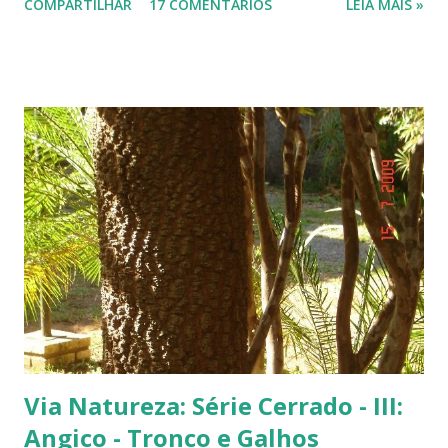
COMPARTILHAR
17 COMENTÁRIOS
LEIA MAIS »
fachada do TJ. Flores e galhos retorcidos do flamboyant. Flores do
flamboyant - Veja, logo abaixo, esta foto em uma tomada mais
próxima. Sempre quis clicar as flores de um flamboyant bem de
perto. Não são belas? Flamboyant alaranjado - Três ou quatro
árvores dando as boas vindas na entrada de uma lanchonete, na
rodovia que liga Goiânia a Brasília ( Lanchonete Jerivá ).
Flamboyants do Jerivá Flamboyant amarelo - Este está em Brasília,
logo depois da Ponte das Garças - conhecida como 'a ponte do
(Conjunto Comercial) Gilberto Salomão', no sentid...
Via Natureza: Série Cerrado - III:
Angico - Tronco e Galhos