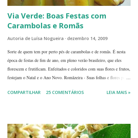
Via Verde: Boas Festas com
Carambolas e Romãs
Autoria de
Luísa Nogueira
dezembro 14, 2009
Sorte de quem tem por perto pés de carambolas e de romãs. É nesta
época de festas de fim de ano, em pleno verão brasileiro, que eles
florescem e frutificam. Enfeitados e coloridos com suas flores e frutos,
festejam o Natal e o Ano Novo. Romãzeira - Suas folhas e flores por
si só já fazem a festa: vão do verde claro ao verde escuro, passando
COMPARTILHAR
25 COMENTÁRIOS
LEIA MAIS »
por tons mesclados de rosa, amarelo e laranja. No meio das flores
aparecem pequenas bolas verdes, com cabinhos pendurados.
Verdadeiros sinos de Natal! A romãzeira compartilha conosco sua
beleza e seus frutos não apenas no Natal. Seus grãos, brilhantes como
jóias preciosas, estão presentes na ceia de réveillon. Sim, eles nos
remetem a alegres brincadeiras - por muitos levadas a sério: São