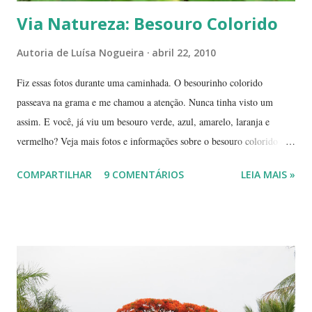
Via Natureza: Besouro Colorido
Autoria de
Luísa Nogueira
abril 22, 2010
Fiz essas fotos durante uma caminhada. O besourinho colorido
passeava na grama e me chamou a atenção. Nunca tinha visto um
assim. E você, já viu um besouro verde, azul, amarelo, laranja e
vermelho? Veja mais fotos e informações sobre o besouro colorido e a
visão cromática dos animais no post de sexta-feira do blog coletivo
COMPARTILHAR
9 COMENTÁRIOS
LEIA MAIS »
Terra, aquele abraço! ------------ Dia da Terra - Veja aqui . -----------
----------------