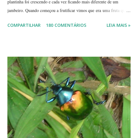
plantinha foi crescendo e cada vez ficando mais diferente de um
jambeiro. Quando começou a frutificar vimos que era uma fruta que
não conhecíamos. O pior é que ninguém da vizinhança conhecia. É
COMPARTILHAR
180 COMENTÁRIOS
LEIA MAIS »
pequena, tem mais ou menos um quarto do tamanho de um jambo,
vermelha e adocicada, quando madura. Você sabe que frutinha é essa?
Árvore com tronco e galhos finos. Formato das folhas e frutinhas
amadurecendo. Que fruta é essa? Retiramos a pele de uma delas para
mostrar a polpa. A pele é bem fininha... Cada uma das
frutinhas possui duas sementes, parecendo uma semente dividida.
Duas frutinhas ao lado de um jambo. Essa foto foi feita ontem,
domingo, após a colheita. ----------------------------