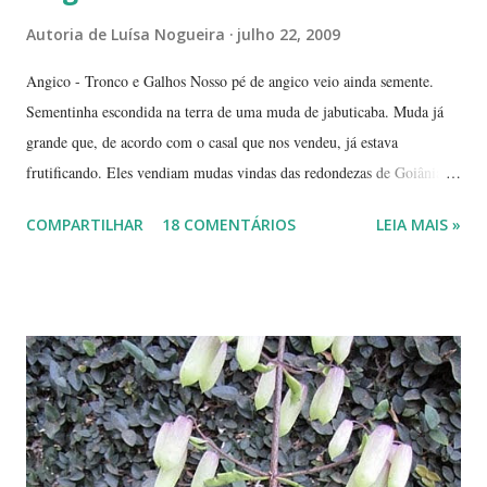
Autoria de
Luísa Nogueira
julho 22, 2009
Angico - Tronco e Galhos Nosso pé de angico veio ainda semente.
Sementinha escondida na terra de uma muda de jabuticaba. Muda já
grande que, de acordo com o casal que nos vendeu, já estava
frutificando. Eles vendiam mudas vindas das redondezas de Goiânia.
Isso há mais ou menos seis anos. Algumas semanas depois de termos
COMPARTILHAR
18 COMENTÁRIOS
LEIA MAIS »
plantado a jabuticabeira, com bastante cuidado, regando-a
abundantemente, um fiapinho comprido de uma planta nasceu.
Intrigada com aquela plantinha magricela, deixamos que ela ficasse.
Queríamos saber o que era. No retorno do casal, mostramos a
'compridinha' - que nessas alturas já estava do tamanho da
jabuticabeira. Foi aí que soubemos que tínhamos um pé de angico.
Eles nos disseram que de onde tinham plantado as mudas havia muito
angiqueiro. Alguma sementinha viajou junto. Pensamos mudá-lo para
outro lugar. Mas ele foi ficando. Quanto mais crescia, mais difícil seria