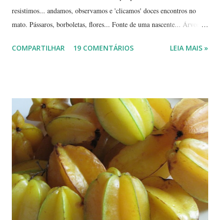
resistimos... andamos, observamos e 'clicamos' doces encontros no
mato. Pássaros, borboletas, flores... Fonte de uma nascente... Árvores
tortuosas do cerrado e suas flores... Flores e folhas de variadas texturas
COMPARTILHAR
19 COMENTÁRIOS
LEIA MAIS »
e cores... Picão*... Mais flores... Muitas plantas, capim, pedras... Um
beija-flor... Água, mais flores e pedras... Um pássaro passeando...
Outros escondidos no meio do capim... E corujas.... ... --------------
*Picão? Ou carrapicho? É o mesmo? ... Estas fotos mostram trechos
de passeios no mato, em pleno cerrado, observando as pequenas coisas
à nossa volta, tão importantes mas às vezes tão esquecidas. Vamos
aproveitar as férias para curtir a natureza? ... ----------------------- ....
A moça que aparece na...