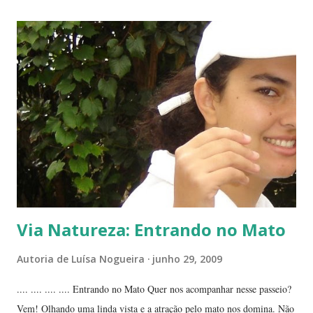
da planta folha-santa. Ao fundo: Agave Cachos de uma planta da
família das crassuláceas - Folha-santa. Ao fundo: Agave, dracena e
palmeira açaí. Folha-santa ( Bryophyllum calycinum ). Família das
crassuláceas. Sua reprodução é bem fácil: de qualquer pedaço de
algum galho podem nascer várias mudas. Uma só muda em pouco
tempo transforma-se em uma moita. É uma planta medicinal. ...
Via Natureza: Entrando no Mato
Autoria de
Luísa Nogueira
junho 29, 2009
.... .... .... .... Entrando no Mato Quer nos acompanhar nesse passeio?
Vem! Olhando uma linda vista e a atração pelo mato nos domina. Não