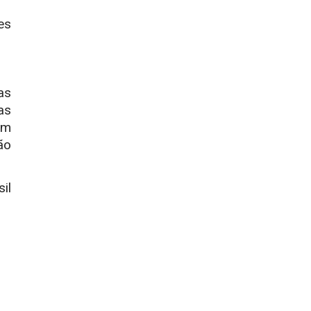
es
as
as
am
ão
il