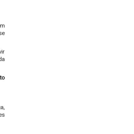
em
se
ir
da
to
a,
es