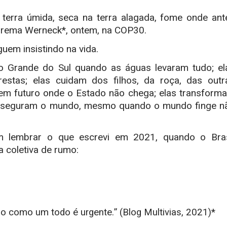
terra úmida, seca na terra alagada, fome onde ant
urema Werneck*, ontem, na COP30.
em insistindo na vida.
io Grande do Sul quando as águas levaram tudo; e
l
estas; elas cuidam dos filhos, da roça, das outr
vem futuro onde o Estado não chega; elas transform
as seguram o mundo, mesmo quando o mundo finge n
em lembrar o que escrevi em 2021, quando o Bras
 coletiva de rumo:
o como um todo é urgente.” (Blog Multivias, 2021)*