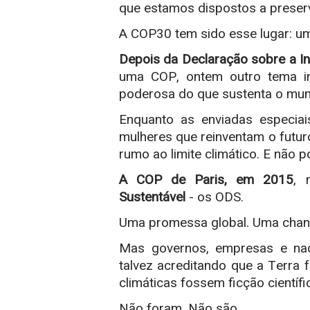
que estamos dispostos a preser
A COP30 tem sido esse lugar: um
Depois da Declaração sobre a I
uma COP, ontem outro tema in
poderosa do que sustenta o mun
Enquanto as enviadas especiai
mulheres que reinventam o futu
rumo ao limite climático. E não
A COP de Paris, em 2015
, 
Sustentável
- os ODS.
Uma promessa global. Uma chanc
Mas governos, empresas e naç
talvez acreditando que a Terra f
climáticas fossem ficção científi
Não foram. Não são.