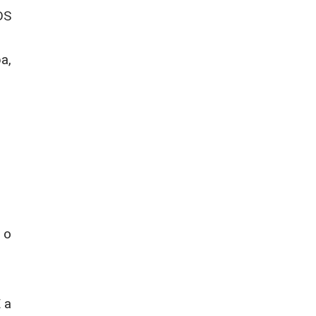
DS
a,
 o
 a