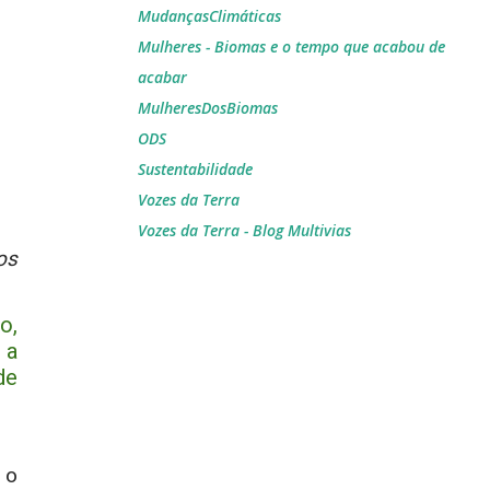
MudançasClimáticas
Mulheres - Biomas e o tempo que acabou de
acabar
MulheresDosBiomas
ODS
Sustentabilidade
Vozes da Terra
Vozes da Terra - Blog Multivias
os
o,
 a
de
 o