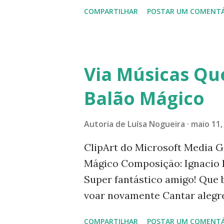
Saara Ocidental e a Argélia. 
COMPARTILHAR
POSTAR UM COMENTÁ
Atlântico e o Mar Mediterrâne
Cordilheira Atlas surpreende
paisagem. Esta é rica e variada
ouviram falar nas florestas d
Via Músicas Qu
Idiomas: Árabe (oficial), franc
Balão Mágico
cidades: Marrakech - a cidade
amarela, considerada a capita
Autoria de
Luísa Nogueira
maio 11,
Unesco como patrimônio hist
"cidade velha" e "cidade nova";
ClipArt do Microsoft Media G
Mágico Composição: Ignacio 
Super fantástico amigo! Que 
voar novamente Cantar alegr
já sabem Que todas elas cab
COMPARTILHAR
POSTAR UM COMENTÁ