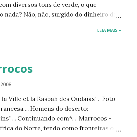
com diversos tons de verde, o que
san -------...
o nada? Não, não, surgido do dinheiro das
es. As empresas se multiplicam na mesma
LEIA MAIS »
 Todo mundo tem um. Há até aqueles que
 dos "chips"? Como gostaria que os dados
nto global fossem mais divulgados. E
s dos celulares contribuem para isso.
rrocos
mos pensar mais na perpetuação da vida
laneta adoece, adoecemos juntos. Não ao
 2008
luição do meio ambiente. A vida em
la Ville et la Kasbah des Oudaias" .. Foto
 senso! A vida do planeta pede socorro.
rancesa ... Homens do deserto:
-------------------------------------
ns" ... Continuando com*... Marrocos -
...
frica do Norte, tendo como fronteiras o