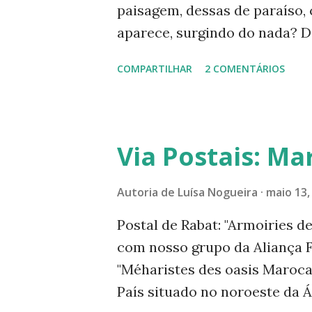
paisagem, dessas de paraíso, 
Nogueira #naturezaemfotoslui
aparece, surgindo do nada? D
vendas de milhões de celular
COMPARTILHAR
2 COMENTÁRIOS
proporção das aparelhinhos.
fazem coleção. E o que dizer
das pesquisas sobre aquecime
como as torres e as anteninha
Via Postais: Ma
Empresas e consumidores, va
do planeta Terra? Se nosso p
Autoria de
Luísa Nogueira
maio 13,
consumo exagerado. Não à po
Postal de Rabat: "Armoiries de 
primeiro lugar. S.O.S. ao bom
com nosso grupo da Aliança F
Help! Help! -------------------
"Méharistes des oasis Marocai
Acompanhe este blog e nossas
País situado no noroeste da Á