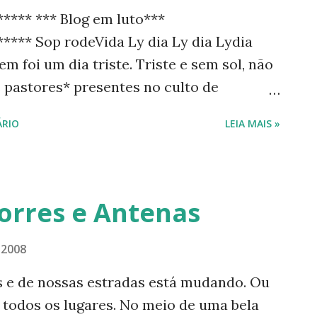
***** *** Blog em luto***
**** Sop rodeVida Ly dia Ly dia Lydia
m foi um dia triste. Triste e sem sol, não
 pastores* presentes no culto de
olando a todos, familiares e amigos,
RIO
LEIA MAIS »
 uma nova Vida".
********************** Ela nasceu em
e fevereiro de 1913. Viveu, pois, 95 anos.
 27 de maio, terça-feira, às 11 horas da
Torres e Antenas
ntem, quarta-feira, dia 28, às 10 horas.
*********************** Acompanhe este
 2008
Instagram: @luisanogueiraautora Para
s e de nossas estradas está mudando. Ou
agram, aponte a câmera de seu celular
 todos os lugares. No meio de uma bela
acebook: Luísa Nogueira Pinterest: Luísa