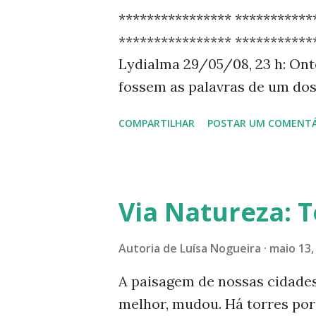
g
**************** ***********
e
**************** ************
n
Lydialma 29/05/08, 23 h: Onte
s
fossem as palavras de um dos
despedida de minha mãe. Cons
COMPARTILHAR
POSTAR UM COMENTÁ
disse: "A morte é o começo de
****************************
Carolina, Maranhão, no dia 12 d
Faleceu em Goiânia, Goiás, dia
Via Natureza: 
manhã. Seu sepultamento foi o
***************************
Autoria de
Luísa Nogueira
maio 13,
blog e nossas redes sociais. 
A paisagem de nossas cidade
acessar minha página no Inst
melhor, mudou. Há torres por
para a tag de nom e abaixo: F