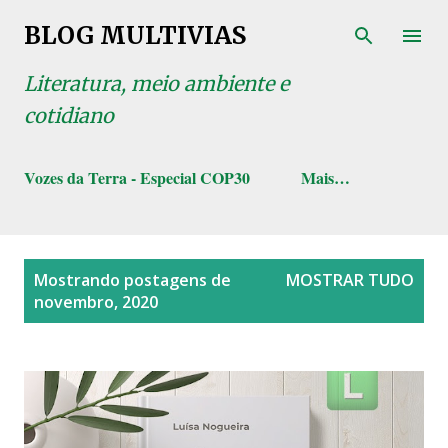
Pular para o conteúdo principal
BLOG MULTIVIAS
Literatura, meio ambiente e
cotidiano
Vozes da Terra - Especial COP30
Mais…
P
Mostrando postagens de
MOSTRAR TUDO
o
novembro, 2020
s
t
a
g
e
n