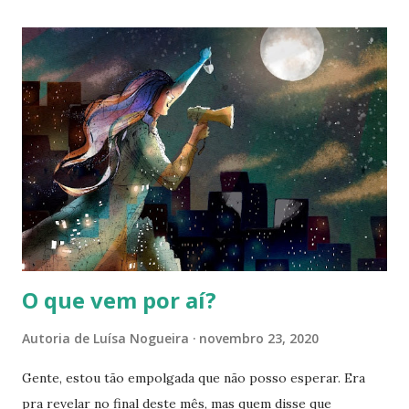
O que vem por aí?
Autoria de
Luísa Nogueira
novembro 23, 2020
Gente, estou tão empolgada que não posso esperar. Era
pra revelar no final deste mês, mas quem disse que