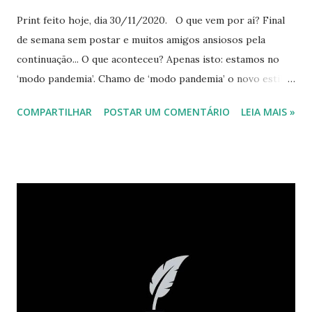
Print feito hoje, dia 30/11/2020. O que vem por aí? Final
de semana sem postar e muitos amigos ansiosos pela
continuação... O que aconteceu? Apenas isto: estamos no
‘modo pandemia’. Chamo de ‘modo pandemia’ o novo estilo
de vida, adaptado ao modo de um terrível e mortal vírus. Ou
COMPARTILHAR
POSTAR UM COMENTÁRIO
LEIA MAIS »
caminhamos segundo seu ritmo ou ele nos vence. Alguns
sintomas, apesar do isolamento da quarentena, exames no
início do mês e mais outros agora. Mas, graças a Deus, tudo
certo. É o ‘estresse da quarentena’, disseram os médicos. E
com mais uma nova expressão, seguimos. Mas, vamos parar
de falar de covid e continuar com “o que vem por aí”?
Siiiiimmmm!!!!! Já sabemos que a resposta para a campanha
do livro nacional é verdadeira, que tem relançamento de
livro com capa nova e que está chegando um novo livro. E
aquela história do milhão de visualizações? Afinal... é