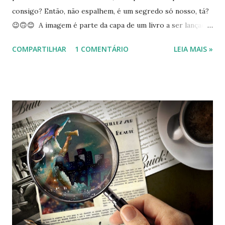
consigo? Então, não espalhem, é um segredo só nosso, tá?
😉🙃😊 A imagem é parte da capa de um livro a ser lançado
no início de dezembro, sobre a pandemia no Brasil. Tirei o
COMPARTILHAR
1 COMENTÁRIO
LEIA MAIS »
nome do livro para ficar como surpresa. E também porque
quero que você fale o que essa imagem lhe diz. Dicas: as
luzes das janelas dos prédios... a moça como parte da
cidade... a lua... É uma capa 100% original. Agora ficou mais
fácil responder, não é? Lembre-se: a pergunta está no
plural (Quais...) O QUE VEM POR AÍ??? Tente adivinhar.
Vou dar quatro opções. Quais você acha verdadeiras? (1)-
Campanha_Livro_Nacional Já pensou se tivesse uma
campanha assim, de incentivo aos escritores e escritoras
nacionais? Seria uma super, mega, maravilhosa campanha,
não é? (2)- Relançamento de livro com capa nova (3)- Livro
novo E se o livro fosse sobre as balbúrdias da quare...