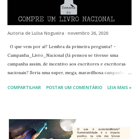
verdade? Sim, se considerarmos números próximos. Como
assim? Explico: nosso blog está com mais de 940 mil
visualizações. Considerando que ele fic...
Autoria de
Luísa Nogueira
novembro 26, 2020
O que vem por aí? Lembra da primeira pergunta? -
Campanha_Livro_Nacional (Já pensou se tivesse uma
campanha assim, de incentivo aos escritores e escritoras
nacionais? Seria uma super, mega, maravilhosa campanha,
não é?) Sim, vamos ter uma campanha de uma semana
COMPARTILHAR
POSTAR UM COMENTÁRIO
LEIA MAIS »
todinha dedicada ao livro nacional. É a
#semanadocompreumlivronacional . De 1 a 08 de
dezembro. Veja mais em Campanha Livro Nacional .
Participe, leitura é preciso. Compre livros de autores
brasileiros, prestigie o livro nacional. Escolha livros para
seus presentes deste fim de ano. Lembre-se, livro é