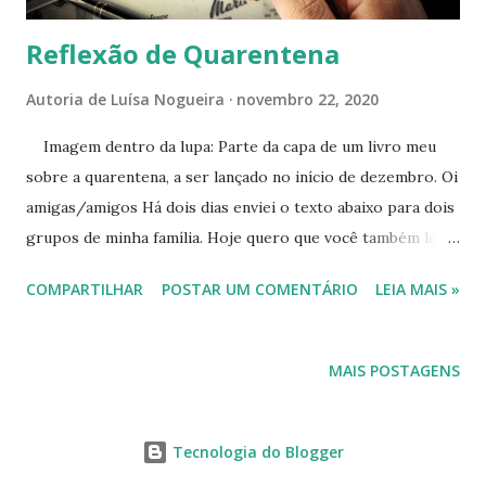
Reflexão de Quarentena
Autoria de
Luísa Nogueira
novembro 22, 2020
Imagem dentro da lupa: Parte da capa de um livro meu
sobre a quarentena, a ser lançado no início de dezembro. Oi
amigas/amigos Há dois dias enviei o texto abaixo para dois
grupos de minha família. Hoje quero que você também leia
essa mensagem nascida no coração de quem se isolou nesta
COMPARTILHAR
POSTAR UM COMENTÁRIO
LEIA MAIS »
triste pandemia. Sinta-se abraçada/o. Confira: Tudo na vida,
quando consumido em excesso, faz adoecer. Na política, na
religião, enfim em tudo, não é mesmo? E a vida é tão curta,
MAIS POSTAGENS
pra quê isso? A pandemia está aí para nos acordar. Ela diz:
Olhe pra frente, olhe para os lados, envolva todos em um
grande abraço, amanhã você pode não estar mais aqui. É
Tecnologia do Blogger
isso, mesmo em casa, na quarentena, não se esqueça de