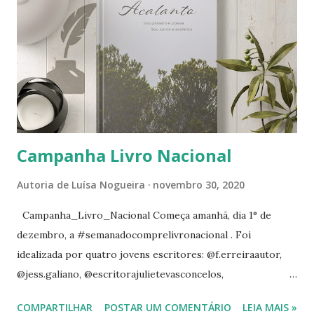
s
Campanha Livro Nacional
Autoria de
Luísa Nogueira
novembro 30, 2020
Campanha_Livro_Nacional Começa amanhã, dia 1° de
dezembro, a #semanadocomprelivronacional . Foi
idealizada por quatro jovens escritores: @f.erreiraautor,
@jess.galiano, @escritorajulietevasconcelos,
@cibelelaurentino. É uma semana de incentivo à compra de
COMPARTILHAR
POSTAR UM COMENTÁRIO
LEIA MAIS »
livros de escritores brasileiros. Precisamos ler, alguém