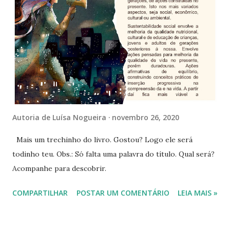
sempre o melhor presente. Veja abaixo os participantes
apoiadores. Eu me sinto muito honrada por estar entre
eles. Participantes: Lia Mikel @liah_mikel Livai Stocco
@liviastoccoescritora Eduardo Maciel @eduardomacielartes
Nathália do Amaral @escritoranathaliadoamaral Bruna
Santos @autorabrunasantos Líbere Editora @libereditora
Noemi @ngrct_autora Fátima Gilioli @fatimagilioli Luciana
Gnone @luciana_de_gnone Kátia S. Parente @...
Autoria de
Luísa Nogueira
novembro 26, 2020
Mais um trechinho do livro. Gostou? Logo ele será
todinho teu. Obs.: Só falta uma palavra do título. Qual será?
Acompanhe para descobrir.
COMPARTILHAR
POSTAR UM COMENTÁRIO
LEIA MAIS »