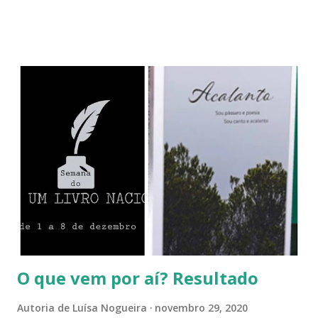
ainda duvida? Ler escritores franceses, americanos ou de
outros países? Sim, claro que devemos ler livros de autores
estrangeiros. Mas devemos valorizar também nossos
escritores. Em uma pesquisa feita para a escolha do
patrono da Semana do Livro Nacional, foram citados vários
escritores, como Machado de Assis, Ariano Suassuna,
Manoel de Barros, João Cabral de Melo Neto, Carlos
Drummond de Andrade, João Ubaldo Ribeiro, Paulo Coelho,
Rachel de Queiroz, Clarice Lispector, Augusto dos Anjos,
Guimarães Rosa, Jorge Amado, Érico Veríssimo, Carolina de
Jesus, Lygia Fagundes Telles, entre outros grandes de
nossa literatura. Vamos ler seus livros? Amo todos eles,
tenho livros de qua...
O que vem por aí? Resultado
Autoria de
Luísa Nogueira
novembro 29, 2020