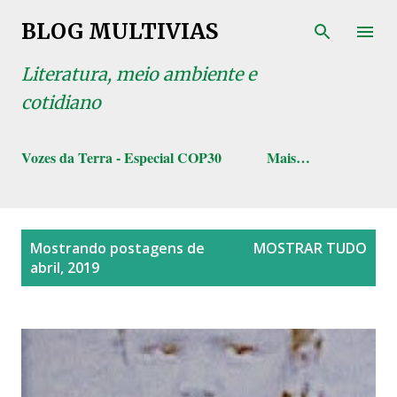
Pular para o conteúdo principal
BLOG MULTIVIAS
Literatura, meio ambiente e
cotidiano
Vozes da Terra - Especial COP30
Mais…
P
Mostrando postagens de
MOSTRAR TUDO
o
abril, 2019
s
t
a
g
e
n