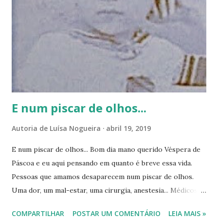
s
E num piscar de olhos...
Autoria de
Luísa Nogueira
abril 19, 2019
E num piscar de olhos... Bom dia mano querido Véspera de
Páscoa e eu aqui pensando em quanto é breve essa vida.
Pessoas que amamos desaparecem num piscar de olhos.
Uma dor, um mal-estar, uma cirurgia, anestesia... Médicos
nos fazem fechar os olhos e... adeus vida terrena, adeus
COMPARTILHAR
POSTAR UM COMENTÁRIO
LEIA MAIS »
filhos, adeus família. A vida é uma fábrica de encontros e