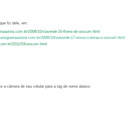
ue fiz dele, em:
iraautora.com.br/2008/10/viaverde-16-flores-do-urucum.html
isanogueiraautora.com.br/2008/10/viaverde-17-nosso-colorau-o-urucum.html
.com.br/2011/03/urucum.html
e a câmera de seu celular para a
tag de nom
e abaixo: