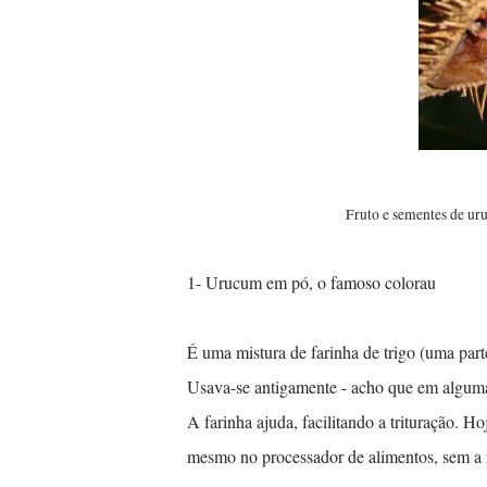
-...............................................
Fruto e sementes de u
1- Urucum em pó, o famoso colorau
É uma mistura de farinha de trigo (uma parte
Usava-se antigamente - acho que em algumas 
A farinha ajuda, facilitando a trituração. Ho
mesmo no processador de alimentos, sem a 