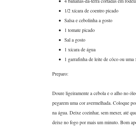
4 bananas-da-terra cortadas em rodel
1/2 xícara de coentro picado
Salsa e cebolinha a gosto
1 tomate picado
Sal a gosto
1 xícara de água
1 garrafinha de leite de côco ou uma x
Preparo:
Doure ligeiramente a cebola e o alho no ól
pegarem uma cor avermelhada. Coloque por c
na água. Deixe cozinhar, sem mexer, até qu
deixe no fogo por mais um minuto. Bom ape
...