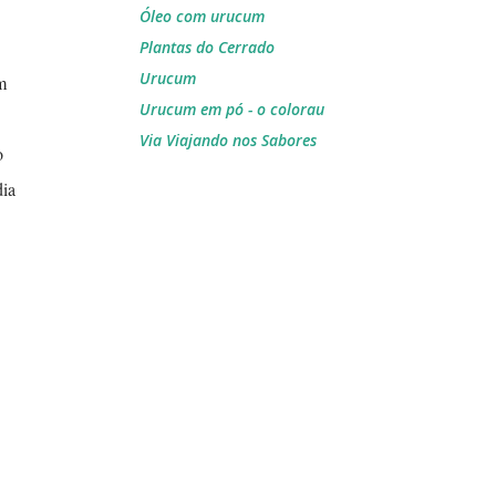
Óleo com urucum
Plantas do Cerrado
Urucum
m
Urucum em pó - o colorau
Via Viajando nos Sabores
o
dia