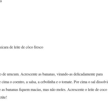
as
ícara de leite de côco fresco
eo de urucum. Acrescente as bananas, virando-as delicadamente para
ima o coentro, a salsa, a cebolinha e o tomate. Por cima o sal dissolv
e as bananas fiquem macias, mas não moles. Acrescente o leite de coco
tite!