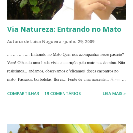
Via Natureza: Entrando no Mato
Autoria de
Luísa Nogueira
junho 29, 2009
.... .... .... .... Entrando no Mato Quer nos acompanhar nesse passeio?
Vem! Olhando uma linda vista e a atração pelo mato nos domina. Não
resistimos... andamos, observamos e 'clicamos' doces encontros no
mato. Pássaros, borboletas, flores... Fonte de uma nascente... Árvores
tortuosas do cerrado e suas flores... Flores e folhas de variadas texturas
COMPARTILHAR
19 COMENTÁRIOS
LEIA MAIS »
e cores... Picão*... Mais flores... Muitas plantas, capim, pedras... Um
beija-flor... Água, mais flores e pedras... Um pássaro passeando...
Outros escondidos no meio do capim... E corujas.... ... --------------
*Picão? Ou carrapicho? É o mesmo? ... Estas fotos mostram trechos
de passeios no mato, em pleno cerrado, observando as pequenas coisas