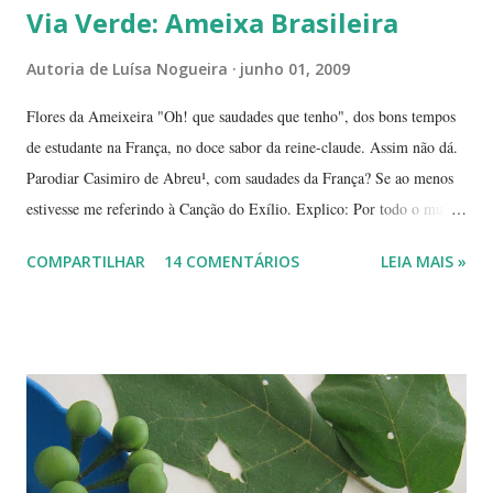
Via Verde: Ameixa Brasileira
Autoria de
Luísa Nogueira
junho 01, 2009
Flores da Ameixeira "Oh! que saudades que tenho", dos bons tempos
de estudante na França, no doce sabor da reine-claude. Assim não dá.
Parodiar Casimiro de Abreu¹, com saudades da França? Se ao menos
estivesse me referindo à Canção do Exílio. Explico: Por todo o mundo
há mais ou menos 150 espécies de ameixa.² Não tenho os dados
COMPARTILHAR
14 COMENTÁRIOS
LEIA MAIS »
precisos, mas é por aí. Na Europa existe uma grande quantidade delas,
variando em cor e sabor, dependendo da região. Uma das mais
conhecidas e saborosas é a reine-claude . Sabe aquela fruta que você
come uma, duas... e sempre pede bis? Tipo fruta-do-conde, manga-
coquinho, morango, amora - estou citando as que amo, claro. Em
Paris pode-se encontrar a reine-claude em quase todos os lugares, dos
supermercados às feiras livres. Foi em uma dessas feiras que a
conheci. Compramos muitas. Quando a experimentei... Ah! Como é