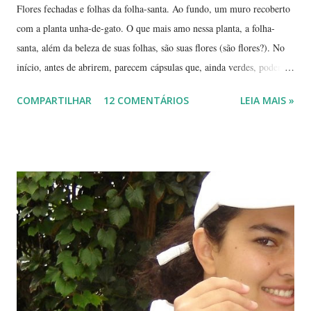
Flores fechadas e folhas da folha-santa. Ao fundo, um muro recoberto
com a planta unha-de-gato. O que mais amo nessa planta, a folha-
santa, além da beleza de suas folhas, são suas flores (são flores?). No
início, antes de abrirem, parecem cápsulas que, ainda verdes, podem
ser 'pipocadas', pois, ao apertá-las, emitem um ligeiro som de estouro.
COMPARTILHAR
12 COMENTÁRIOS
LEIA MAIS »
As fotos de hoje são de cachos de suas flores ainda amadurecendo.
Vou, numa segunda etapa, mostrar também suas flores já abertas e,
depois, a reprodução através, apenas, de uma folha. Flor es fechadas
da planta folha-santa. Ao fundo: Agave Cachos de uma planta da
família das crassuláceas - Folha-santa. Ao fundo: Agave, dracena e
palmeira açaí. Folha-santa ( Bryophyllum calycinum ). Família das
crassuláceas. Sua reprodução é bem fácil: de qualquer pedaço de
algum galho podem nascer várias mudas. Uma só muda em pouco
tempo transforma-se em uma moita. É uma planta medicinal. ...