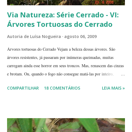
Via Natureza: Série Cerrado - VI:
Árvores Tortuosas do Cerrado
Autoria de
Luísa Nogueira
agosto 06, 2009
Árvores tortuosas do Cerrado Vejam a beleza dessas árvores. São
árvores resistentes, já passaram por inúmeras queimadas, muitas
carregam ainda esse horror em seus troncos. Mas, renascem das cinzas
e brotam. Ou, quando o fogo não consegue matá-las por inteiro,
seguem em frente, tentando se recompor, brotando novos galhos,
COMPARTILHAR
18 COMENTÁRIOS
LEIA MAIS »
novas flores e sempre novas sementes. É a esperança, em cada ano, de
não desaparecerem, de darem continuidade à sua espécie. Até quando
resistirão? Árvores tortuosas, flores e frutos exóticos, assim é a beleza
do Cerrado. O Cerrado é um dos biomas mais secos do Brasil. A
estação seca pode durar até 5 meses. Neste período o índice de
umidade relativa do ar chega, muitas vezes, no meio da tarde, a