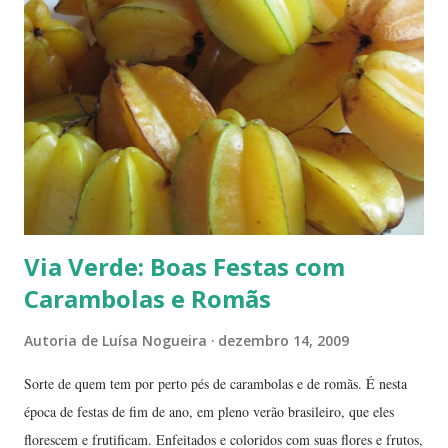
à nossa volta, tão importantes mas às vezes tão esquecidas. Vamos
aproveitar as férias para curtir a natureza? ... ----------------------- ....
A moça que aparece na...
Via Verde: Boas Festas com
Carambolas e Romãs
Autoria de
Luísa Nogueira
dezembro 14, 2009
Sorte de quem tem por perto pés de carambolas e de romãs. É nesta
época de festas de fim de ano, em pleno verão brasileiro, que eles
florescem e frutificam. Enfeitados e coloridos com suas flores e frutos,