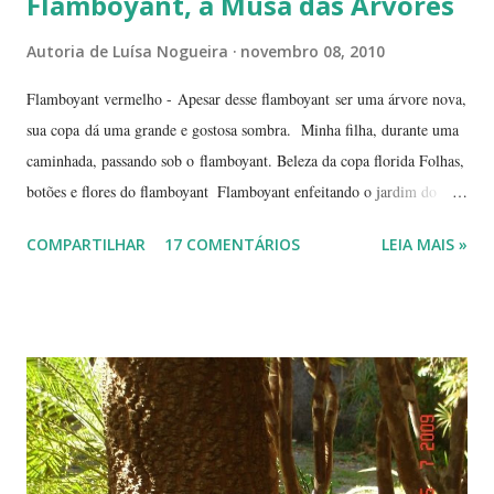
Flamboyant, a Musa das Árvores
Autoria de
Luísa Nogueira
novembro 08, 2010
Flamboyant vermelho - Apesar desse flamboyant ser uma árvore nova,
sua copa dá uma grande e gostosa sombra. Minha filha, durante uma
caminhada, passando sob o flamboyant. Beleza da copa florida Folhas,
botões e flores do flamboyant Flamboyant enfeitando o jardim do
Tribunal de Justiça, em Brasília. Flamboyant, espelho d'água e
COMPARTILHAR
17 COMENTÁRIOS
LEIA MAIS »
fachada do TJ. Flores e galhos retorcidos do flamboyant. Flores do
flamboyant - Veja, logo abaixo, esta foto em uma tomada mais
próxima. Sempre quis clicar as flores de um flamboyant bem de
perto. Não são belas? Flamboyant alaranjado - Três ou quatro
árvores dando as boas vindas na entrada de uma lanchonete, na
rodovia que liga Goiânia a Brasília ( Lanchonete Jerivá ).
Flamboyants do Jerivá Flamboyant amarelo - Este está em Brasília,
logo depois da Ponte das Garças - conhecida como 'a ponte do