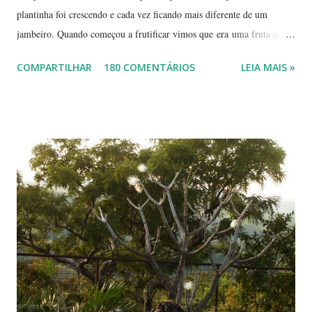
plantinha foi crescendo e cada vez ficando mais diferente de um
jambeiro. Quando começou a frutificar vimos que era uma fruta que
não conhecíamos. O pior é que ninguém da vizinhança conhecia. É
COMPARTILHAR
180 COMENTÁRIOS
LEIA MAIS »
pequena, tem mais ou menos um quarto do tamanho de um jambo,
vermelha e adocicada, quando madura. Você sabe que frutinha é essa?
Árvore com tronco e galhos finos. Formato das folhas e frutinhas
amadurecendo. Que fruta é essa? Retiramos a pele de uma delas para
mostrar a polpa. A pele é bem fininha... Cada uma das
frutinhas possui duas sementes, parecendo uma semente dividida.
Duas frutinhas ao lado de um jambo. Essa foto foi feita ontem,
domingo, após a colheita. ----------------------------