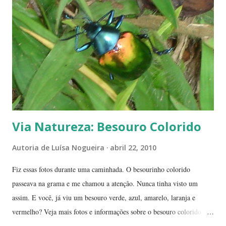
índices inferiores a 15%. Por isto tantas queimadas acontecem entre
maio e setembro, período de estiagem. Um toco de cigarro ou algumas
brasas que ficaram de um pique-nique pode ser o começo de um
fogaréu. Há também os casos em que o fogo...
Via Natureza: Besouro Colorido
Autoria de
Luísa Nogueira
abril 22, 2010
Fiz essas fotos durante uma caminhada. O besourinho colorido
passeava na grama e me chamou a atenção. Nunca tinha visto um
assim. E você, já viu um besouro verde, azul, amarelo, laranja e
vermelho? Veja mais fotos e informações sobre o besouro colorido e a
visão cromática dos animais no post de sexta-feira do blog coletivo