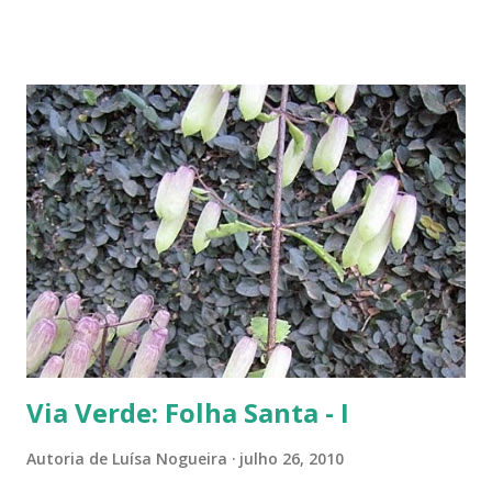
abundantemente, um fiapinho comprido de uma planta nasceu.
Intrigada com aquela plantinha magricela, deixamos que ela ficasse.
Queríamos saber o que era. No retorno do casal, mostramos a
'compridinha' - que nessas alturas já estava do tamanho da
jabuticabeira. Foi aí que soubemos que tínhamos um pé de angico.
Eles nos disseram que de onde tinham plantado as mudas havia muito
angiqueiro. Alguma sementinha viajou junto. Pensamos mudá-lo para
outro lugar. Mas ele foi ficando. Quanto mais crescia, mais difícil seria
deslocá-lo. Hoje ele continua lá, coladinho ao pé de jabuticaba,
fazendo sombra para ...
Via Verde: Folha Santa - I
Autoria de
Luísa Nogueira
julho 26, 2010