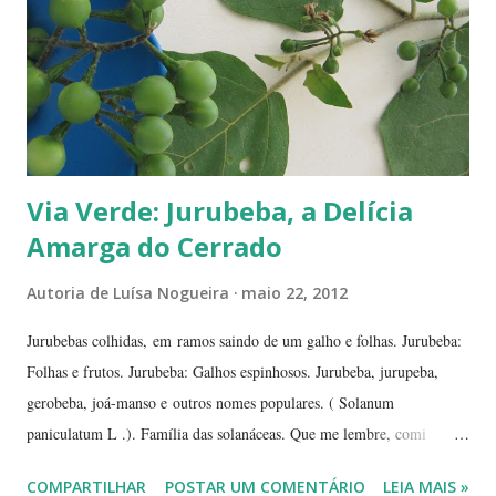
de-li-ci-o-sa! Comecei a degustá-las e só parei porque me contaram
uma 'historinha': a de um brasileiro que, a...
Via Verde: Jurubeba, a Delícia
Amarga do Cerrado
Autoria de
Luísa Nogueira
maio 22, 2012
Jurubebas colhidas, em ramos saindo de um galho e folhas. Jurubeba:
Folhas e frutos. Jurubeba: Galhos espinhosos. Jurubeba, jurupeba,
gerobeba, joá-manso e outros nomes populares. ( Solanum
paniculatum L .). Família das solanáceas. Que me lembre, comi
jurubeba uma única vez, na chácara de uma amiga, perto de
COMPARTILHAR
POSTAR UM COMENTÁRIO
LEIA MAIS »
Hidrolândia, interior de