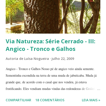
(Conjunto Comercial) Gilberto Salomão', no sentid...
Via Natureza: Série Cerrado - III:
Angico - Tronco e Galhos
Autoria de
Luísa Nogueira
julho 22, 2009
Angico - Tronco e Galhos Nosso pé de angico veio ainda semente.
Sementinha escondida na terra de uma muda de jabuticaba. Muda já
grande que, de acordo com o casal que nos vendeu, já estava
frutificando. Eles vendiam mudas vindas das redondezas de Goiânia.
Isso há mais ou menos seis anos. Algumas semanas depois de termos
COMPARTILHAR
18 COMENTÁRIOS
LEIA MAIS »
plantado a jabuticabeira, com bastante cuidado, regando-a