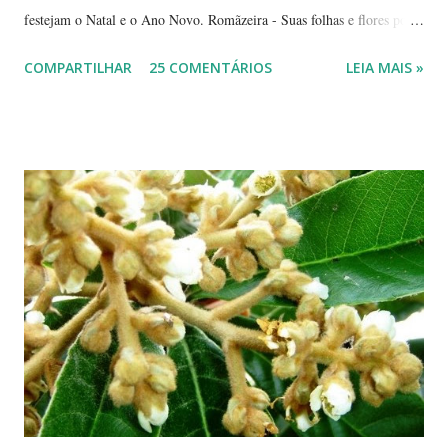
festejam o Natal e o Ano Novo. Romãzeira - Suas folhas e flores por
si só já fazem a festa: vão do verde claro ao verde escuro, passando
COMPARTILHAR
25 COMENTÁRIOS
LEIA MAIS »
por tons mesclados de rosa, amarelo e laranja. No meio das flores
aparecem pequenas bolas verdes, com cabinhos pendurados.
Verdadeiros sinos de Natal! A romãzeira compartilha conosco sua
beleza e seus frutos não apenas no Natal. Seus grãos, brilhantes como
jóias preciosas, estão presentes na ceia de réveillon. Sim, eles nos
remetem a alegres brincadeiras - por muitos levadas a sério: São
guardados em carteiras, deixados sob os pratos e por aí vai ... E,
dizem, é um sinal de boa sorte para o ano que começa. Caramboleira -
Quer um Natal bem brasileiro? Use a imaginação, enfeitando su...