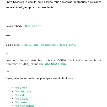
Entre fotografia e escrita, este espaço reúne crônicas, memórias e reflexões
sobre cuidado, tempo e meio ambiente.
——-
Leia também
O Natal da Terra
——
o dossiê
Vozes da Terra - Especial COP30 | Blog Multivias
Veja
—
Leia as crônicas deste blog sobre a COP30 (publicadas de outubro a
dezembro de 2025), clique em
VOZES DA TERRA
—
Navegue entre os posts das principais vias do Multivias:
Via Verde
Via Natureza
Via Vida
Via Versos
Via Livros
Via Mensagens