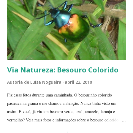
índices inferiores a 15%. Por isto tantas queimadas acontecem entre
maio e setembro, período de estiagem. Um toco de cigarro ou algumas
brasas que ficaram de um pique-nique pode ser o começo de um
fogaréu. Há também os casos em que o fogo...
Via Natureza: Besouro Colorido
Autoria de
Luísa Nogueira
abril 22, 2010
Fiz essas fotos durante uma caminhada. O besourinho colorido
passeava na grama e me chamou a atenção. Nunca tinha visto um
assim. E você, já viu um besouro verde, azul, amarelo, laranja e
vermelho? Veja mais fotos e informações sobre o besouro colorido e a
visão cromática dos animais no post de sexta-feira do blog coletivo