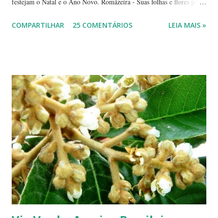
festejam o Natal e o Ano Novo. Romãzeira - Suas folhas e flores por
si só já fazem a festa: vão do verde claro ao verde escuro, passando
COMPARTILHAR
25 COMENTÁRIOS
LEIA MAIS »
por tons mesclados de rosa, amarelo e laranja. No meio das flores
aparecem pequenas bolas verdes, com cabinhos pendurados.
Verdadeiros sinos de Natal! A romãzeira compartilha conosco sua
beleza e seus frutos não apenas no Natal. Seus grãos, brilhantes como
jóias preciosas, estão presentes na ceia de réveillon. Sim, eles nos
remetem a alegres brincadeiras - por muitos levadas a sério: São
guardados em carteiras, deixados sob os pratos e por aí vai ... E,
dizem, é um sinal de boa sorte para o ano que começa. Caramboleira -
Quer um Natal bem brasileiro? Use a imaginação, enfeitando su...