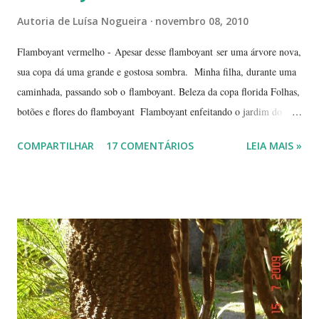
Autoria de
Luísa Nogueira
novembro 08, 2010
Flamboyant vermelho - Apesar desse flamboyant ser uma árvore nova,
sua copa dá uma grande e gostosa sombra. Minha filha, durante uma
caminhada, passando sob o flamboyant. Beleza da copa florida Folhas,
botões e flores do flamboyant Flamboyant enfeitando o jardim do
Tribunal de Justiça, em Brasília. Flamboyant, espelho d'água e
COMPARTILHAR
17 COMENTÁRIOS
LEIA MAIS »
fachada do TJ. Flores e galhos retorcidos do flamboyant. Flores do
flamboyant - Veja, logo abaixo, esta foto em uma tomada mais
próxima. Sempre quis clicar as flores de um flamboyant bem de
perto. Não são belas? Flamboyant alaranjado - Três ou quatro
árvores dando as boas vindas na entrada de uma lanchonete, na
rodovia que liga Goiânia a Brasília ( Lanchonete Jerivá ).
Flamboyants do Jerivá Flamboyant amarelo - Este está em Brasília,
logo depois da Ponte das Garças - conhecida como 'a ponte do
(Conjunto Comercial) Gilberto Salomão', no sentid...