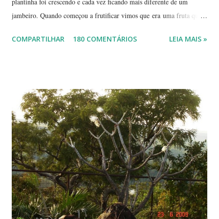
plantinha foi crescendo e cada vez ficando mais diferente de um
jambeiro. Quando começou a frutificar vimos que era uma fruta que
não conhecíamos. O pior é que ninguém da vizinhança conhecia. É
COMPARTILHAR
180 COMENTÁRIOS
LEIA MAIS »
pequena, tem mais ou menos um quarto do tamanho de um jambo,
vermelha e adocicada, quando madura. Você sabe que frutinha é essa?
Árvore com tronco e galhos finos. Formato das folhas e frutinhas
amadurecendo. Que fruta é essa? Retiramos a pele de uma delas para
mostrar a polpa. A pele é bem fininha... Cada uma das
frutinhas possui duas sementes, parecendo uma semente dividida.
Duas frutinhas ao lado de um jambo. Essa foto foi feita ontem,
domingo, após a colheita. ----------------------------