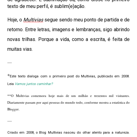
texto de meu perfil, é sublim(e)ação.
Hoje, o
Multivias
segue sendo meu ponto de partida e de
retorno. Entre letras, imagens e lembranças, sigo abrindo
novas trilhas
.
P
orque a vida, como a escrita, é feita de
muitas vias.
—-
*
Este texto dialoga com o primeiro post do Multivias, publicado em 2008.
Leia
Vamos juntos caminhar?
**O Multivias comemora hoje mais de um milhão e trezentos mil visitantes.
Diariamente passam por aqui pessoas do mundo todo, conforme mostra a estatística do
Blogger.
—-
Criado em 2008, o Blog Multivias nasceu do olhar atento para a natureza.