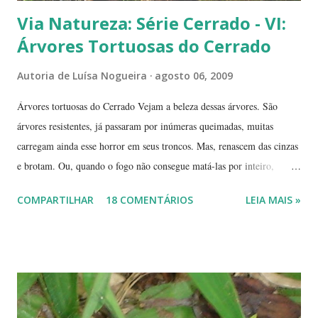
Via Natureza: Série Cerrado - VI:
Árvores Tortuosas do Cerrado
Autoria de
Luísa Nogueira
agosto 06, 2009
Árvores tortuosas do Cerrado Vejam a beleza dessas árvores. São
árvores resistentes, já passaram por inúmeras queimadas, muitas
carregam ainda esse horror em seus troncos. Mas, renascem das cinzas
e brotam. Ou, quando o fogo não consegue matá-las por inteiro,
seguem em frente, tentando se recompor, brotando novos galhos,
COMPARTILHAR
18 COMENTÁRIOS
LEIA MAIS »
novas flores e sempre novas sementes. É a esperança, em cada ano, de
não desaparecerem, de darem continuidade à sua espécie. Até quando
resistirão? Árvores tortuosas, flores e frutos exóticos, assim é a beleza
do Cerrado. O Cerrado é um dos biomas mais secos do Brasil. A
estação seca pode durar até 5 meses. Neste período o índice de
umidade relativa do ar chega, muitas vezes, no meio da tarde, a