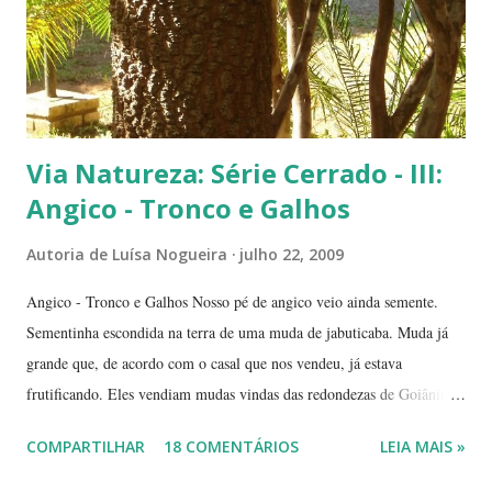
Via Natureza: Série Cerrado - III:
Angico - Tronco e Galhos
Autoria de
Luísa Nogueira
julho 22, 2009
Angico - Tronco e Galhos Nosso pé de angico veio ainda semente.
Sementinha escondida na terra de uma muda de jabuticaba. Muda já
grande que, de acordo com o casal que nos vendeu, já estava
frutificando. Eles vendiam mudas vindas das redondezas de Goiânia.
Isso há mais ou menos seis anos. Algumas semanas depois de termos
COMPARTILHAR
18 COMENTÁRIOS
LEIA MAIS »
plantado a jabuticabeira, com bastante cuidado, regando-a
abundantemente, um fiapinho comprido de uma planta nasceu.