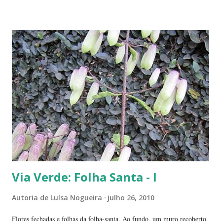
Intrigada com aquela plantinha magricela, deixamos que ela ficasse.
Queríamos saber o que era. No retorno do casal, mostramos a
'compridinha' - que nessas alturas já estava do tamanho da
jabuticabeira. Foi aí que soubemos que tínhamos um pé de angico.
Eles nos disseram que de onde tinham plantado as mudas havia muito
angiqueiro. Alguma sementinha viajou junto. Pensamos mudá-lo para
outro lugar. Mas ele foi ficando. Quanto mais crescia, mais difícil seria
deslocá-lo. Hoje ele continua lá, coladinho ao pé de jabuticaba,
fazendo sombra para ...
Via Verde: Folha Santa - I
Autoria de
Luísa Nogueira
julho 26, 2010
Flores fechadas e folhas da folha-santa. Ao fundo, um muro recoberto