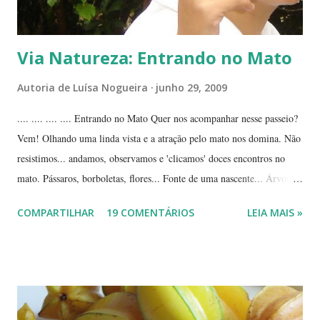
Via Natureza: Entrando no Mato
Autoria de
Luísa Nogueira
junho 29, 2009
.... .... .... .... Entrando no Mato Quer nos acompanhar nesse passeio?
Vem! Olhando uma linda vista e a atração pelo mato nos domina. Não
resistimos... andamos, observamos e 'clicamos' doces encontros no
mato. Pássaros, borboletas, flores... Fonte de uma nascente... Árvores
tortuosas do cerrado e suas flores... Flores e folhas de variadas texturas
COMPARTILHAR
19 COMENTÁRIOS
LEIA MAIS »
e cores... Picão*... Mais flores... Muitas plantas, capim, pedras... Um
beija-flor... Água, mais flores e pedras... Um pássaro passeando...
Outros escondidos no meio do capim... E corujas.... ... --------------
*Picão? Ou carrapicho? É o mesmo? ... Estas fotos mostram trechos
de passeios no mato, em pleno cerrado, observando as pequenas coisas
à nossa volta, tão importantes mas às vezes tão esquecidas. Vamos