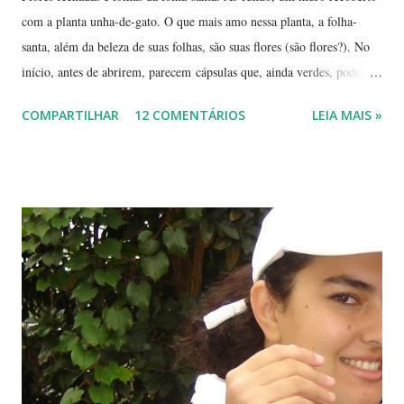
com a planta unha-de-gato. O que mais amo nessa planta, a folha-
santa, além da beleza de suas folhas, são suas flores (são flores?). No
início, antes de abrirem, parecem cápsulas que, ainda verdes, podem
ser 'pipocadas', pois, ao apertá-las, emitem um ligeiro som de estouro.
COMPARTILHAR
12 COMENTÁRIOS
LEIA MAIS »
As fotos de hoje são de cachos de suas flores ainda amadurecendo.
Vou, numa segunda etapa, mostrar também suas flores já abertas e,
depois, a reprodução através, apenas, de uma folha. Flor es fechadas
da planta folha-santa. Ao fundo: Agave Cachos de uma planta da
família das crassuláceas - Folha-santa. Ao fundo: Agave, dracena e
palmeira açaí. Folha-santa ( Bryophyllum calycinum ). Família das
crassuláceas. Sua reprodução é bem fácil: de qualquer pedaço de
algum galho podem nascer várias mudas. Uma só muda em pouco
tempo transforma-se em uma moita. É uma planta medicinal. ...