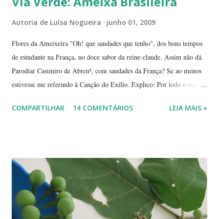
Via Verde: Ameixa Brasileira
Autoria de
Luísa Nogueira
junho 01, 2009
Flores da Ameixeira "Oh! que saudades que tenho", dos bons tempos
de estudante na França, no doce sabor da reine-claude. Assim não dá.
Parodiar Casimiro de Abreu¹, com saudades da França? Se ao menos
estivesse me referindo à Canção do Exílio. Explico: Por todo o mundo
há mais ou menos 150 espécies de ameixa.² Não tenho os dados
COMPARTILHAR
14 COMENTÁRIOS
LEIA MAIS »
precisos, mas é por aí. Na Europa existe uma grande quantidade delas,
variando em cor e sabor, dependendo da região. Uma das mais
conhecidas e saborosas é a reine-claude . Sabe aquela fruta que você
come uma, duas... e sempre pede bis? Tipo fruta-do-conde, manga-
coquinho, morango, amora - estou citando as que amo, claro. Em
Paris pode-se encontrar a reine-claude em quase todos os lugares, dos
supermercados às feiras livres. Foi em uma dessas feiras que a
conheci. Compramos muitas. Quando a experimentei... Ah! Como é