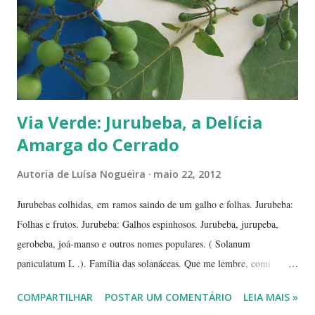
de-li-ci-o-sa! Comecei a degustá-las e só parei porque me contaram
uma 'historinha': a de um brasileiro que, a...
Via Verde: Jurubeba, a Delícia
Amarga do Cerrado
Autoria de
Luísa Nogueira
maio 22, 2012
Jurubebas colhidas, em ramos saindo de um galho e folhas. Jurubeba:
Folhas e frutos. Jurubeba: Galhos espinhosos. Jurubeba, jurupeba,
gerobeba, joá-manso e outros nomes populares. ( Solanum
paniculatum L .). Família das solanáceas. Que me lembre, comi
jurubeba uma única vez, na chácara de uma amiga, perto de
COMPARTILHAR
POSTAR UM COMENTÁRIO
LEIA MAIS »
Hidrolândia, interior de