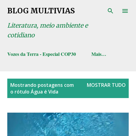
Pular para o conteúdo principal
BLOG MULTIVIAS
Literatura, meio ambiente e
cotidiano
Vozes da Terra - Especial COP30
Mais…
P
Mostrando postagens com
MOSTRAR TUDO
o
o rótulo
Água é Vida
s
t
a
g
e
n