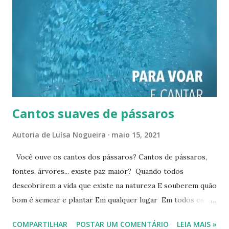
s
Cantos suaves de pássaros
Autoria de
Luísa Nogueira
maio 15, 2021
Você ouve os cantos dos pássaros? Cantos de pássaros,
fontes, árvores... existe paz maior? Quando todos
descobrirem a vida que existe na natureza E souberem quão
bom é semear e plantar Em qualquer lugar Em todos os
lugares Em casas, apartamentos No chão, em vasos Nas
COMPARTILHAR
POSTAR UM COMENTÁRIO
LEIA MAIS »
janelas, nas escadas A natureza será recuperada Ouço o