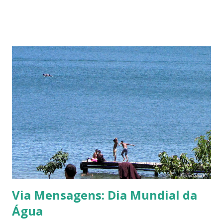
canto dos pássaros e dos fios d’água Que um dia todos
possam também ouvir e com eles cantar ------------
Acompanhe este blog e nossas redes sociais. Instagram:
@luisanogueiraautora Para acessar minha página no
Instagram, aponte a câmera de seu celular para a tag de
nom e abaixo: Facebook: Luísa Nogueira Pinterest: Luísa
Nogueira #naturezaemfotosluisan ----------- Este blog
foi criado com vias direcionadas ao meio ambiente
(natureza, sustentabilidade, vida) e desde sua criação
citamos e falamos sobre livros. Confira e navegue entre os
posts das principais vias: Via Verde Via Natureza V...
Via Mensagens: Dia Mundial da
Água