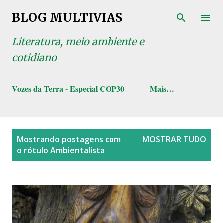
Pular para o conteúdo principal
BLOG MULTIVIAS
Literatura, meio ambiente e
cotidiano
Vozes da Terra - Especial COP30
Mais…
P
Mostrando postagens com
MOSTRAR TUDO
o
o rótulo
Ambientalista
s
t
a
g
e
n