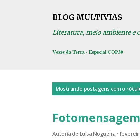
BLOG MULTIVIAS
Literatura, meio ambiente e 
Vozes da Terra - Especial COP30
P
Mostrando postagens com o rótu
o
s
Fotomensagem 
t
a
Autoria de
Luísa Nogueira
fevereir