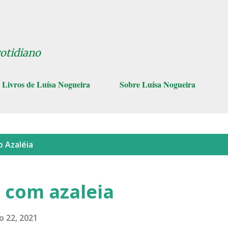
Pular para o conteúdo principal
cotidiano
Livros de Luísa Nogueira
Sobre Luísa Nogueira
lo
Azaléia
com azaleia
o 22, 2021