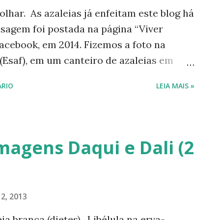
har. As azaleias já enfeitam este blog há
sagem foi postada na página “Viver
acebook, em 2014. Fizemos a foto na
 (Esaf), em um canteiro de azaleias em
a teve mais de 400 curtidas com inúmeros
RIO
LEIA MAIS »
 replicamos, através das recordações
 com quase 2 mil visualizações. Muitas
licação em minha página do Facebook
”:
magens Daqui e Dali (2
hare/16zkBTkw7b/?mibextid=wwXIfr ----
e nossas redes sociais. Instagram:
cessar minha página no Instagram, aponte
2, 2013
a tag de nom e abaixo: Facebook: Luísa
ogueira #naturezaemfotosluisan ---------
 branca (dietes). Libélula na erva-