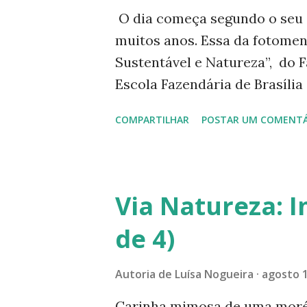
g
O dia começa segundo o seu ol
e
muitos anos. Essa da fotomen
n
Sustentável e Natureza”, do F
s
Escola Fazendária de Brasília
frente ao espelho d’água. El
COMPARTILHAR
POSTAR UM COMENTÁ
compartilhamentos. Quando a
que o face traz, ela já estava
azaleias para todos nós! Pub
“Viver Sustentável e Natureza
Via Natureza: I
https://www.facebook.com/s
de 4)
-------- Acompanhe este blog 
@luisanogueiraautora Para a
Autoria de
Luísa Nogueira
agosto 1
a câmera de seu celular para 
Nogueira Pinterest: Luísa N
Carinha mimosa de uma moréia