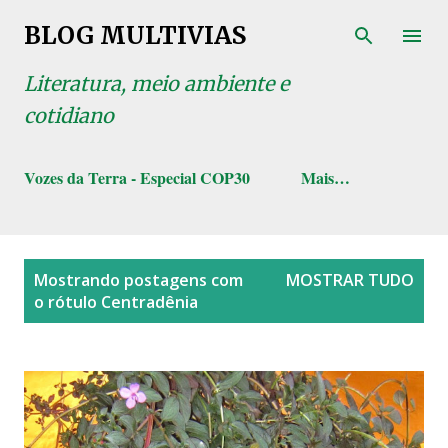
Pular para o conteúdo principal
BLOG MULTIVIAS
Literatura, meio ambiente e
cotidiano
Vozes da Terra - Especial COP30
Mais…
P
Mostrando postagens com
MOSTRAR TUDO
o
o rótulo
Centradênia
s
t
a
g
e
n