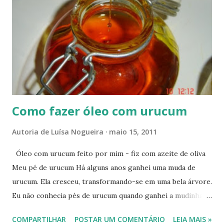
s
Como fazer óleo com urucum
Autoria de
Luísa Nogueira
maio 15, 2011
Óleo com urucum feito por mim - fiz com azeite de oliva
Meu pé de urucum Há alguns anos ganhei uma muda de
urucum. Ela cresceu, transformando-se em uma bela árvore.
Eu não conhecia pés de urucum quando ganhei a mudinha.
Não sabia bem como ela ficaria depois de crescida. Curiosa,
COMPARTILHAR
POSTAR UM COMENTÁRIO
LEIA MAIS »
comecei a ler sobre o urucum. À medida que crescia, crescia