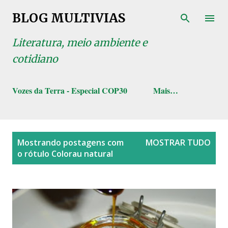
Pular para o conteúdo principal
BLOG MULTIVIAS
Literatura, meio ambiente e
cotidiano
Vozes da Terra - Especial COP30
Mais…
P
Mostrando postagens com
MOSTRAR TUDO
o
o rótulo
Colorau natural
s
t
a
g
e
n