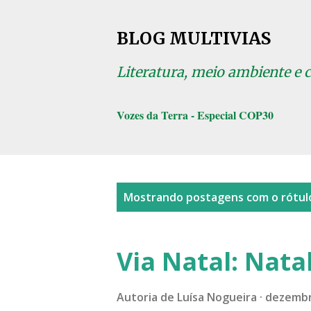
BLOG MULTIVIAS
Literatura, meio ambiente e 
Vozes da Terra - Especial COP30
P
Mostrando postagens com o rótu
o
s
Via Natal: Nata
t
a
Autoria de
Luísa Nogueira
dezembr