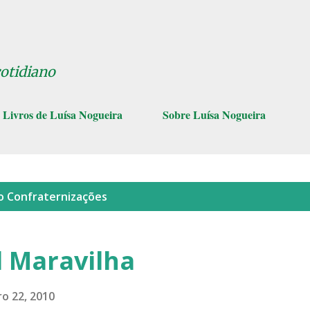
Pular para o conteúdo principal
cotidiano
Livros de Luísa Nogueira
Sobre Luísa Nogueira
lo
Confraternizações
l Maravilha
o 22, 2010