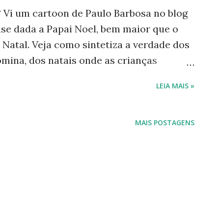
? Vi um cartoon de Paulo Barbosa no blog
ase dada a Papai Noel, bem maior que o
 Natal. Veja como sintetiza a verdade dos
mina, dos natais onde as crianças
a shoppings: Cartoon de natal de Paulo
LEIA MAIS »
 que seria uma festa cristã, é nada mais
pai noel. Ou melhor dizendo, é a
icas, porque o natal é dos comerciantes.
MAIS POSTAGENS
nduzem o bom velhinho, seguimos a onda
omenzinho super bom e
 com roupas, gorro e saco vermelhos... E
 avô, fica bem mais confiável. ... Mas, o
ignifica? Incucada , querendo descobrir o
natal além da de...