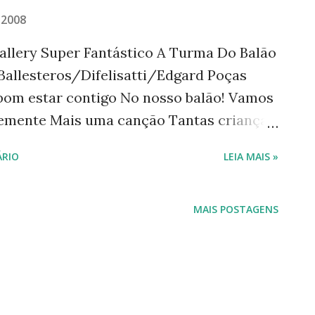
 2008
allery Super Fantástico A Turma Do Balão
Ballesteros/Difelisatti/Edgard Poças
bom estar contigo No nosso balão! Vamos
emente Mais uma canção Tantas crianças
em No nosso balão Até quem tem mais
RIO
LEIA MAIS »
eu coração Sou feliz, por isso estou aqui
lão! Super fantástico! No Balão Mágico, O
o! Sou feliz, por isso estou aqui Também
MAIS POSTAGENS
perfantásticamente! As músicas são asas
 a semente Cantar que faz a gente Viver a
 Virar felicidade Com nossa canção
alegremente No nosso balão! Sou feliz,