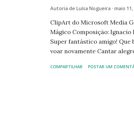
g
Autoria de
Luísa Nogueira
maio 11,
e
n
ClipArt do Microsoft Media G
Mágico Composição: Ignacio 
s
Super fantástico amigo! Que 
voar novamente Cantar alegr
já sabem Que todas elas cab
COMPARTILHAR
POSTAR UM COMENTÁ
idade Mas tem felicidade No s
Também quero viajar nesse ba
mundo fica bem mais divertid
quero viajar nesse balão! Su
da imaginação É como a flor e
emoção Vamos fazer a cidade
Vamos fazer essa gente Voar 