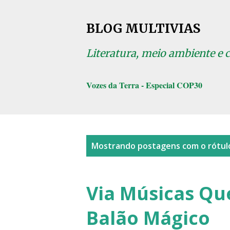
BLOG MULTIVIAS
Literatura, meio ambiente e 
Vozes da Terra - Especial COP30
P
Mostrando postagens com o rótu
o
s
Via Músicas Qu
t
Balão Mágico
a