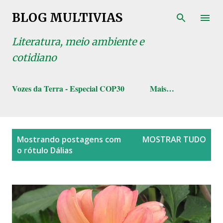
Pular para o conteúdo principal
BLOG MULTIVIAS
Literatura, meio ambiente e
cotidiano
Vozes da Terra - Especial COP30
Mais…
P
Mostrando postagens com
MOSTRAR TUDO
o
o rótulo
Dálias
s
t
a
g
e
n