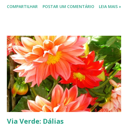
em variadas cores, neste blog, no post Dálias , de março de
COMPARTILHAR
POSTAR UM COMENTÁRIO
LEIA MAIS »
2008, com fotos feitas naquela época. --------------------
-------------
Via Verde: Dálias