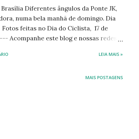
Brasília Diferentes ângulos da Ponte JK,
adora, numa bela manhã de domingo. Dia
 Fotos feitas no Dia do Ciclista, 17 de
----- Acompanhe este blog e nossas redes
gueiraautora Para acessar minha página no
RIO
LEIA MAIS »
e seu celular para a tag de nom e abaixo:
terest: Luísa Nogueira
------ Este blog foi criado com vias
MAIS POSTAGENS
 (natureza, sustentabilidade, vida) e
alamos sobre livros. Confira e navegue
s vias: Via Verde Via Natureza Via Vida
ensagens Via Viajando nos Sabores Via
também a ...