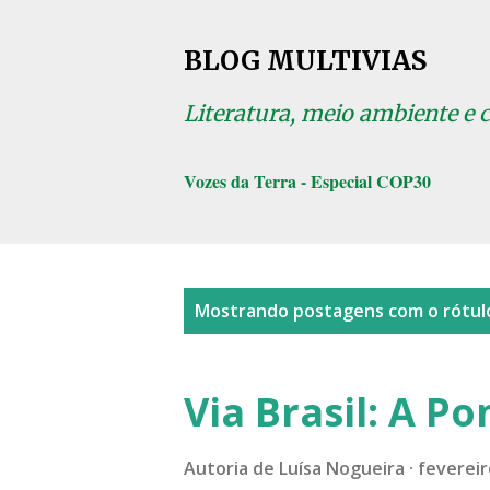
BLOG MULTIVIAS
Literatura, meio ambiente e 
Vozes da Terra - Especial COP30
P
Mostrando postagens com o rótu
o
s
Via Brasil: A Po
t
a
Autoria de
Luísa Nogueira
fevereir