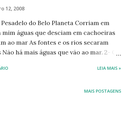
o 12, 2008
 Pesadelo do Belo Planeta Corriam em
m mim águas que desciam em cachoeiras
m ao mar As fontes e os rios secaram
s Não há mais águas que vão ao mar. 2- O
José? A festa acabou, a luz apagou, o
RIO
LEIA MAIS »
 agora, José?" --------------- "Com a chave
o existe porta; quer morrer no mar, mas o
, Minas não há mais. José, e agora?"* 3- A
MAIS POSTAGENS
o e mudo ficou porque num alienado
uzados estava No pó da poeira enterrado,
ntes Planeta Belo. 4- Acorda, José! Acorda
a que vivam teus filhos, se bons Josés e