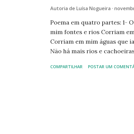
g
Autoria de
Luísa Nogueira
novembr
e
n
Poema em quatro partes: 1- O
mim fontes e rios Corriam e
s
Corriam em mim águas que ia
Não há mais rios e cachoeira
Planeta e Drummond "E agora, 
COMPARTILHAR
POSTAR UM COMENTÁ
povo sumiu, a noite esfriou, e
na mão quer abrir a porta, nã
mar secou; quer ir para Minas
Morte do Planeta José parad
mundo morava e de braços cr
junto a Josés e Marias jaz o a
alienado, mudo e mau José par