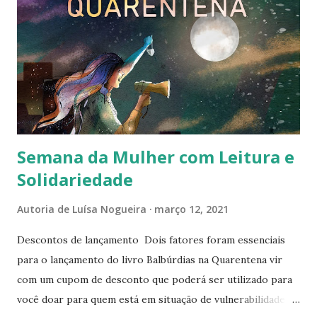
s
Semana da Mulher com Leitura e
Solidariedade
Autoria de
Luísa Nogueira
março 12, 2021
Descontos de lançamento Dois fatores foram essenciais
para o lançamento do livro Balbúrdias na Quarentena vir
com um cupom de desconto que poderá ser utilizado para
você doar para quem está em situação de vulnerabilidade