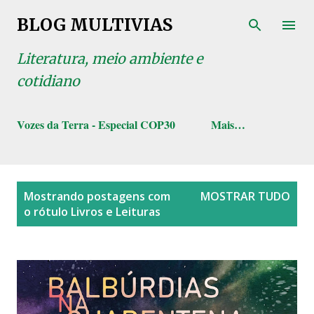
Pular para o conteúdo principal
BLOG MULTIVIAS
Literatura, meio ambiente e
cotidiano
Vozes da Terra - Especial COP30
Mais…
P
Mostrando postagens com
MOSTRAR TUDO
o
o rótulo
Livros e Leituras
s
t
a
g
e
n