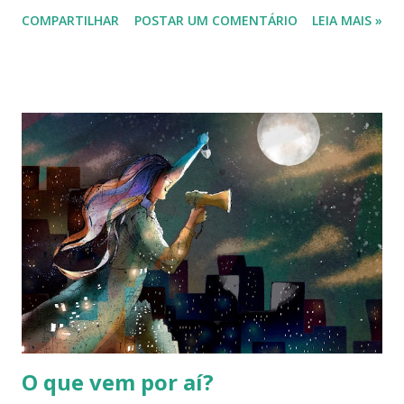
social: 1- O número de contaminados e de mortos pelo
COMPARTILHAR
POSTAR UM COMENTÁRIO
LEIA MAIS »
coronavírus aumentou muito. Estamos vivendo dias nunca
imaginamos por nenhum de nós. 2- O desconto especial
que seria dado para as primeiras 10 pessoas que fossem ler
o livro, diante da atual situação não faria sentido. Por quê
então não ampliarmos os dias de desconto e ao mesmo
tempo deixar o leitor decidir por uma doação? Explico: ao
pedir o livro, você poderá ou não usar o cupom de
desconto. Com o cupom, o desconto será seu. Sem o
cupom, o mesmo desconto ficará retido para uma das três
ONGs cadastradas. São entidades idôneas que auxiliam
famílias e pessoas de um modo geral em suas necessidades
básicas. Se antes, ações solidárias já eram necessárias,
imagina agora, durante essa pandemia devastadora....
O que vem por aí?