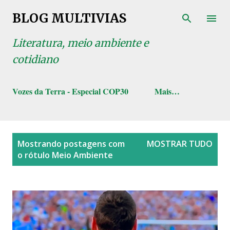
Pular para o conteúdo principal
BLOG MULTIVIAS
Literatura, meio ambiente e
cotidiano
Vozes da Terra - Especial COP30
Mais…
P
Mostrando postagens com
MOSTRAR TUDO
o
o rótulo
Meio Ambiente
s
t
a
g
e
n