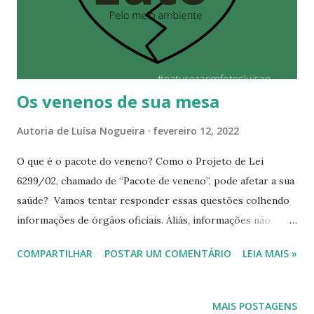
vozes, sotaques e bandeiras. Líderes indígenas, cientistas,
ativistas, chefes de Estado, jovens que carregam no olhar
um futuro que pede para existir. O mundo inteiro está de
olho em Belém. Mas estar na COP30 não ...
Os venenos de sua mesa
Autoria de
Luísa Nogueira
fevereiro 12, 2022
O que é o pacote do veneno? Como o Projeto de Lei
6299/02, chamado de “Pacote de veneno”, pode afetar a sua
saúde? Vamos tentar responder essas questões colhendo
informações de órgãos oficiais. Aliás, informações não
faltam. Vamos lá? Venenos em nossa mesa Antes, para uma
COMPARTILHAR
POSTAR UM COMENTÁRIO
LEIA MAIS »
maior compreensão, veja uma retrospetiva do horror que
está acabando com a saúde dos brasileiros: Sempre houve,
em governos passados, a liberação de produtos proibidos
MAIS POSTAGENS