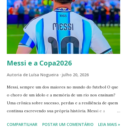
s
Messi e a Copa2026
Autoria de
Luísa Nogueira
julho 20, 2026
Messi, sempre um dos maiores no mundo do futebol O que
o choro de um ídolo e a memória de um rio nos ensinam?
Uma crônica sobre sucesso, perdas e a resiliência de quem
continua escrevendo sua própria história. Messi e a
Copa2026 O mundo em suspensão: entre o gramado e o
COMPARTILHAR
POSTAR UM COMENTÁRIO
LEIA MAIS »
último degrau O sol de 19 de julho de 2026 desenhou