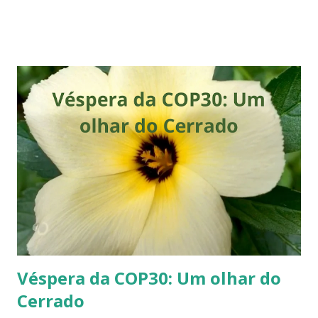
sombras longas sobre o mundo, mas a luz que alcançou cada
um de nós parecia filtrada por lentes distintas. Ontem, o
planeta parou para assistir ao encerramento da Copa. No
gramado, a silhueta curva de Messi, com a medalha de prata
pesando como gravidade pura, tornou-se o espelho da
nossa própria fragilidade. O Messi, naquela imagem de
ontem, tornou-se um símbolo universal da humanidade em
seu momento de introspecção. O que vimos não foi apenas
um atleta derrotado, mas um homem que, após uma vida
inteira de conquistas monumentais, encontrou-se frente a
frente com a finitude do seu próprio auge. Aquele
momento em que ele levanta a cabeça e observa a
celebração alhei...
Véspera da COP30: Um olhar do
Cerrado