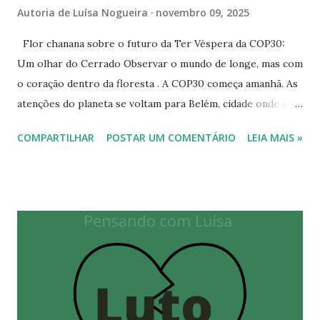
Autoria de
Luísa Nogueira
novembro 09, 2025
Flor chanana sobre o futuro da Ter Véspera da COP30:
Um olhar do Cerrado Observar o mundo de longe, mas com
o coração dentro da floresta . A COP30 começa amanhã. As
atenções do planeta se voltam para Belém, cidade onde o
verde e o humano se encontram em tensão e esperança. As
COMPARTILHAR
POSTAR UM COMENTÁRIO
LEIA MAIS »
imagens já circulam: o príncipe William brincando com
crianças na periferia do Rio, o presidente francês
Emmanuel Macron abraçado por mulheres baianas
sorridentes, o presidente Lula recebendo lideranças
globais com carisma e firmeza. Ao lado deles, Marina Silva,
cuja trajetória é, por si só, um manifesto vivo de coerência
ambiental; e a ex-presidenta Dilma Rousseff, lembrando que
as decisões climáticas também são decisões econômicas e
de soberania. Os corredores da Amazônia estão cheios de